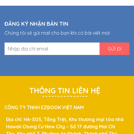
ĐĂNG KÝ NHẬN BẢN TIN
Chúng tôi sẽ gửi mail cho bạn khi có bài viết mới
THÔNG TIN LIÊN HỆ
CÔNG TY TNHH EZBOOK VIỆT NAM
Địa chỉ: HA-S05, Tầng Trệt, Khu thương mại tòa nhà
Hawaii Chung Cư New City – Số 17 đường Mai Chí
Thọ, Khu phố 7, Phường An Khánh, Thành phố Thủ