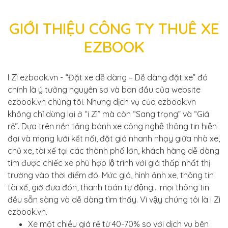
GIỚI THIỆU CÔNG TY THUÊ XE
EZBOOK
I Zì ezbook.vn - “Đặt xe dễ dàng – Dễ dàng đặt xe” đó
chính là ý tưởng nguyên sơ và ban đầu của website
ezbook.vn chúng tôi. Nhưng dịch vụ của ezbook.vn
không chỉ dừng lại ở “i Zì” mà còn “Sang trọng” và “Giá
rẻ”. Dựa trên nền tảng bánh xe công nghệ thông tin hiện
đại và mạng lưới kết nối, đặt giá nhanh nhạy giữa nhà xe,
chủ xe, tài xế tại các thành phố lớn, khách hàng dễ dàng
tìm được chiếc xe phù hợp lộ trình với giá thấp nhất thị
trường vào thời điểm đó. Mức giá, hình ảnh xe, thông tin
tài xế, giờ đưa đón, thanh toán tự động… mọi thông tin
đều sẵn sàng và dễ dàng tìm thấy. Vì vậy chúng tôi là i Zì
ezbook.vn.
Xe một chiều giá rẻ từ 40-70% so với dịch vụ bên