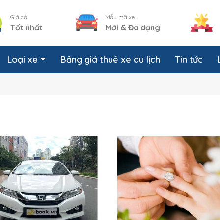
Giá cả
Mẫu mã xe
Tốt nhất
Mới & Đa dạng
Loại xe
Bảng giá thuê xe du lịch
Tin tức