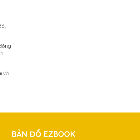
đó,
 đồng
ủa
i và
BẢN ĐỒ EZBOOK