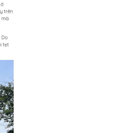
 ở
y trên
o mà
. Do
i tẹt