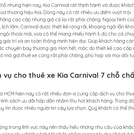
7 chỗ nhưng hiện nay, Kia Carnival rất thịnh hành và được khá
ủa thương hiệu Kia. Dòng này có rất nhiều ưu điểm vượt trội.
 hàng cao cấp nhưng giá cả lại rất phải chăng. Ngoại hình củ
lịch lãm. Carnival được thiết kế rộng rãi, khoang ngồi lẫn kh
ngồi thoải mái, vừa có thể mang nhiều hành lí, đủ cho cả chuy
g giải trí và an toàn thông minh hiện đại. Giúp khách hàng c
c chuyến bay thương gia. Hơn hết, mặc dù thiết kế cao cấp
đó mà giá thuê xe cũng rất phải chăng, phù hợp với mọi đối t
vụ cho thuê xe Kia Carnival 7 chỗ chấ
 HCM hiện nay có rất nhiều đơn vị cung cấp dịch vụ cho thu
 chính sách ưu đãi hấp dẫn nhằm thu hút khách hàng. Trong đó
 tín được nhiều người tin cậy lựa chọn. Quý khách có thể th
ng trong lĩnh vực này nên thấu hiểu những nhu cầu của khá