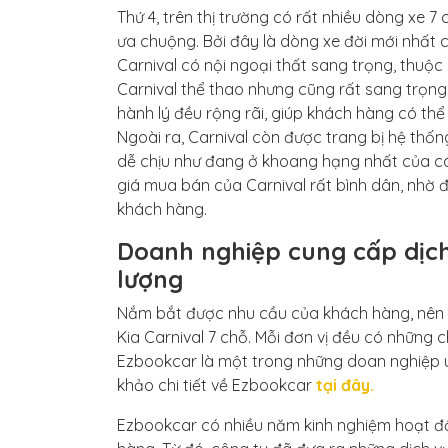
Thứ 4, trên thị trường có rất nhiều dòng xe 
ưa chuộng. Bởi đây là dòng xe đời mới nhất c
Carnival có nội ngoại thất sang trọng, thuộc
Carnival thể thao nhưng cũng rất sang trọng, 
hành lý đều rộng rãi, giúp khách hàng có thể 
Ngoài ra, Carnival còn được trang bị hệ thốn
dễ chịu như đang ở khoang hạng nhất của cá
giá mua bán của Carnival rất bình dân, nhờ 
khách hàng.
Doanh nghiệp cung cấp dịch 
lượng
Nắm bắt được nhu cầu của khách hàng, nên ở
Kia Carnival 7 chỗ. Mỗi đơn vị đều có những
Ezbookcar là một trong những doan nghiệp uy
khảo chi tiết về Ezbookcar
tại đây.
Ezbookcar có nhiều năm kinh nghiệm hoạt độ