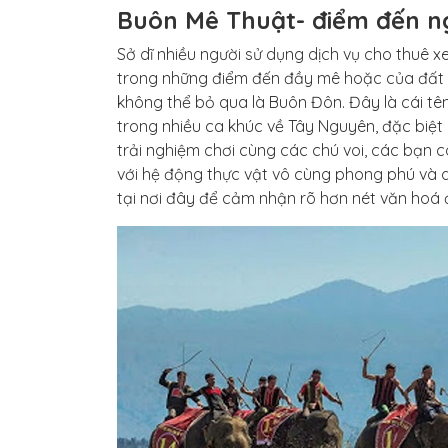
Buôn Mê Thuật- điểm đến n
Sở dĩ nhiều người sử dụng dịch vụ cho thuê xe
trong những điểm đến đầy mê hoặc của đất r
không thể bỏ qua là Buôn Đôn. Đây là cái tê
trong nhiều ca khúc về Tây Nguyên, đặc biệt 
trải nghiệm chơi cùng các chú voi, các bạn 
với hệ động thực vật vô cùng phong phú và q
tại nơi đây để cảm nhận rõ hơn nét văn hoá 