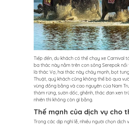
Tiếp đến, du khách có thể chạy xe Carnival 
ba thác này nằm trên con sông Serepok nổi 
là thác Vợ, hai thác này chảy mạnh, bọt tung
Thuật, quý khách cũng không thể bỏ qua vườn
vùng đồng bằng và cao nguyên của Nam Tru
thảm rừng, sườn dốc, ghềnh, thác đan xen tr
nhiên thì không còn gì bằng.
Thế mạnh của dịch vụ cho th
Trong các dịp nghỉ lễ, nhiều người chọn dịch vụ