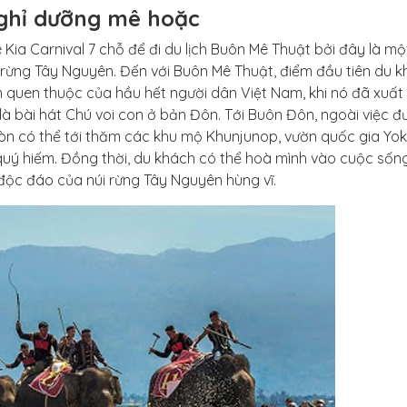
ghỉ dưỡng mê hoặc
 Kia Carnival 7 chỗ để đi du lịch Buôn Mê Thuật bởi đây là mộ
ừng Tây Nguyên. Đến với Buôn Mê Thuật, điểm đầu tiên du 
n quen thuộc của hầu hết người dân Việt Nam, khi nó đã xuất 
là bài hát Chú voi con ở bản Đôn. Tới Buôn Đôn, ngoài việc đ
còn có thể tới thăm các khu mộ Khunjunop, vườn quốc gia Yo
uý hiếm. Đồng thời, du khách có thể hoà mình vào cuộc sống
độc đáo của núi rừng Tây Nguyên hùng vĩ.