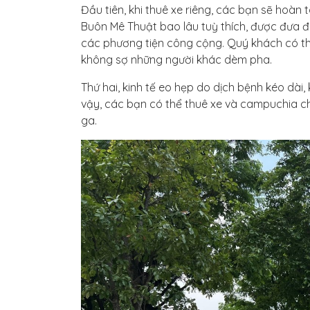
Đầu tiên, khi thuê xe riêng, các bạn sẽ hoàn
Buôn Mê Thuật bao lâu tuỳ thích, được đưa đ
các phương tiện công cộng. Quý khách có thể
không sợ những người khác dèm pha.
Thứ hai, kinh tế eo hẹp do dịch bệnh kéo dài,
vậy, các bạn có thể thuê xe và campuchia chi 
ga.