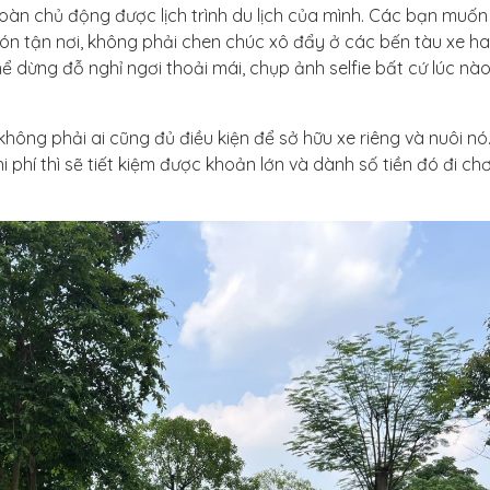
 toàn chủ động được lịch trình du lịch của mình. Các bạn muốn
ón tận nơi, không phải chen chúc xô đẩy ở các bến tàu xe ha
 dừng đỗ nghỉ ngơi thoải mái, chụp ảnh selfie bất cứ lúc nà
 không phải ai cũng đủ điều kiện để sở hữu xe riêng và nuôi nó
phí thì sẽ tiết kiệm được khoản lớn và dành số tiền đó đi chơ