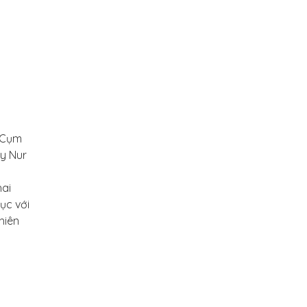
. Cụm
ay Nur
hai
ục với
hiên