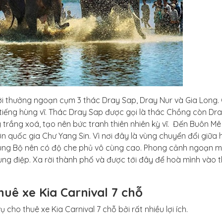
tới thưởng ngoạn cụm 3 thác Dray Sap, Dray Nur và Gia Long
tiếng hùng vĩ. Thác Dray Sap được gọi là thác Chồng còn Dr
 trắng xoá, tạo nên bức tranh thiên nhiên kỳ vĩ. Đến Buôn Mê
 quốc gia Chư Yang Sin. Vì nơi đây là vùng chuyển đổi giữa 
ng Bộ nên có độ che phủ vô cùng cao. Phong cảnh ngoạn m
ùng điệp. Xa rời thành phố và được tới đây để hoà mình vào t
uê xe Kia Carnival 7 chỗ
 cho thuê xe Kia Carnival 7 chỗ bởi rất nhiều lợi ích.