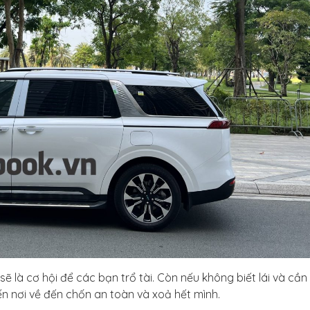
xe sẽ là cơ hội để các bạn trổ tài. Còn nếu không biết lái và cần
ến nơi về đến chốn an toàn và xoả hết mình.