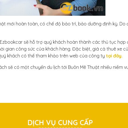
ật mới hoàn toàn, có chế độ bảo trì, bảo dưỡng định kỳ. Do 
nh, Ezbookcar sẽ hỗ trợ quý khách hoàn thành các thủ tục hợp
thời gian công sức của khách hàng. Đặc biệt, giá cả thuê xe c
 Quý khách có thể tham khảo trên web của công ty
tại đây.
ách sẽ có một chuyến du lịch tới Buôn Mê Thuật nhiều niềm vu
DỊCH VỤ CUNG CẤP