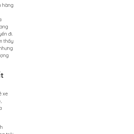
ch hàng
a
oang
ến đi.
ảm thấy
 nhưng
ượng
t
ê xe
,
a
ch