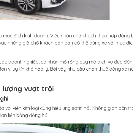
o mục đích kinh doanh. Việc nhận chở khách theo hợp đồng 
 sau những giờ chở khách bạn bạn có thể dùng xe với mục đí
 các doanh nghiệp, cá nhân mở rộng quy mô dịch vụ đưa đón
đơn vị uy tín khá hợp lý. Bởi vậy nhu cầu chọn thuê dòng xe n
 lượng vượt trội
ghi
a với viền kim loại cùng hiệu ứng satin nổi. Không gian bên t
 lớn liền bảng đồng hồ.