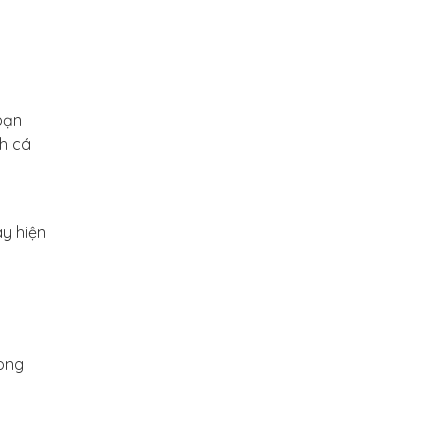
bạn
ch cá
ày hiện
rong