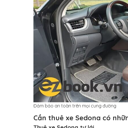
Đảm bảo an toàn trên mọi cung đường
Cần thuê xe Sedona có nhữn
Thuê xe Sedona tự lái