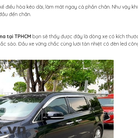
kế điều hòa kéo dài, làm mát ngay cả phần chân. Như vậy khi
đầu đến chân.
ona tại TPHCM
bạn sẽ thấy được đây là dòng xe có kích thước
sắc sảo. Đầu xe vững chắc cùng lưới tản nhiệt có đèn led côn