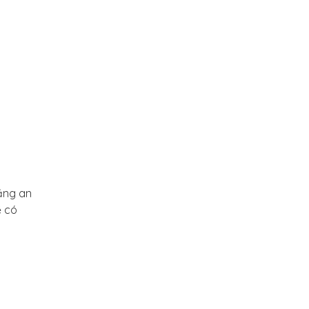
năng an
ẽ có