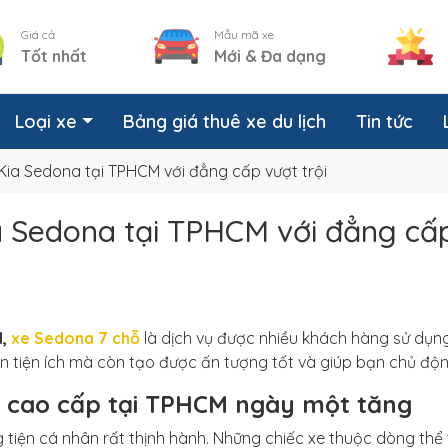
Giá cả
Mẫu mã xe
Tốt nhất
Mới & Đa dạng
Loại xe
Bảng giá thuê xe du lịch
Tin tức
Kia Sedona tại TPHCM với đẳng cấp vượt trội
a Sedona tại TPHCM với đẳng cấp
M,
xe Sedona 7 chỗ
là dịch vụ được nhiều khách hàng sử dụng
n tiện ích mà còn tạo được ấn tượng tốt và giúp bạn chủ độn
a cao cấp tại TPHCM ngày một tăng
tiện cá nhân rất thịnh hành. Những chiếc xe thuộc dòng thể