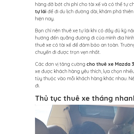
hàng đỡ bớt chi phí cho tài xế và có thể tự 
tự lái
để đi du lịch đường dài, khám phá thiên
hiện nay.
Bạn chỉ nên thuê xe tự lái khi có đầy đủ kỹ nă
hướng đến quãng đường đi của mình địa hình n
thuê xe có tài xế để đảm bảo an toàn. Trường
chuyến đi được trọn vẹn nhất.
Các đơn vị tăng cường
cho thuê xe Mazda 3 
xe được khách hàng yêu thích, lựa chọn nhiều n
tùy thuộc vào mỗi khách hàng khác nhau. Nếu
đi.
Thủ tục thuê xe tháng nha