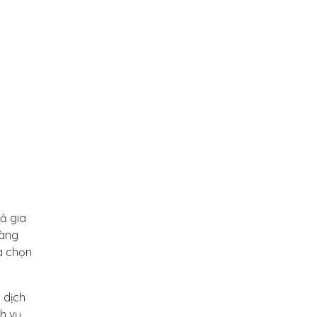
ả gia
hàng
a chọn
 dịch
h vụ