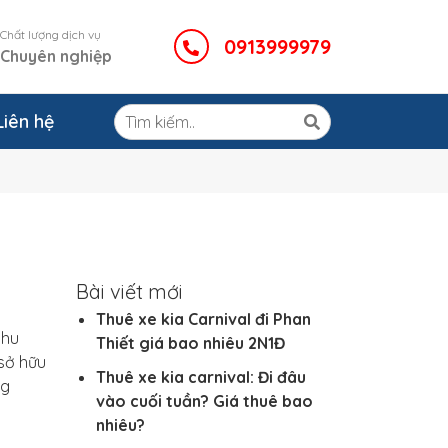
Chất lượng dịch vụ
0913999979
Chuyên nghiệp
Liên hệ
Bài viết mới
Thuê xe kia Carnival đi Phan
nhu
Thiết giá bao nhiêu 2N1Đ
 sở hữu
Thuê xe kia carnival: Đi đâu
ng
vào cuối tuần? Giá thuê bao
nhiêu?