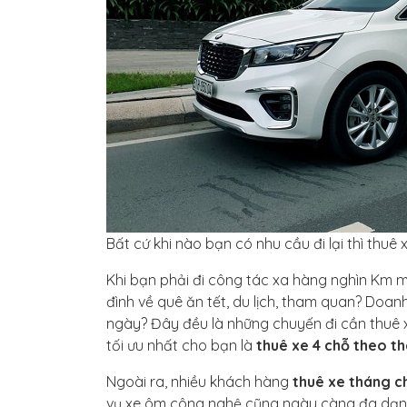
Bất cứ khi nào bạn có nhu cầu đi lại thì thuê 
Khi bạn phải đi công tác xa hàng nghìn Km 
đình về quê ăn tết, du lịch, tham quan? Doa
ngày? Đây đều là những chuyến đi cần thuê x
tối ưu nhất cho bạn là
thuê xe 4 chỗ theo 
Ngoài ra, nhiều khách hàng
thuê xe tháng c
vụ xe ôm công nghệ cũng ngày càng đa dạng.