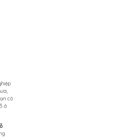
ghiệp
mưa,
Bạn có
đỗ ở
hỗ
áng