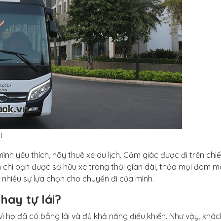
t
nh yêu thích, hãy thuê xe du lịch. Cảm giác được đi trên chi
m chí bạn được sở hữu xe trong thời gian dài, thỏa mọi đam m
t nhiều sự lựa chọn cho chuyến đi của mình.
hay tự lái?
 vì họ đã có bằng lái và đủ khả năng điều khiển. Như vậy, khác