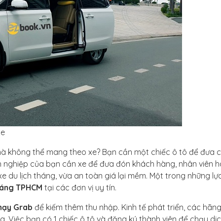
xe
mà không thể mang theo xe? Bạn cần một chiếc ô tô để đưa c
nh nghiệp của bạn cần xe để đưa đón khách hàng, nhân viên 
e du lịch tháng, vừa an toàn giá lại mềm. Một trong những lự
tháng TPHCM
tại các đơn vị uy tín.
hạy Grab
để kiếm thêm thu nhập. Kinh tế phát triển, các hãng
 Việc bạn có 1 chiếc ô tô và đăng ký thành viên để chạy dịc