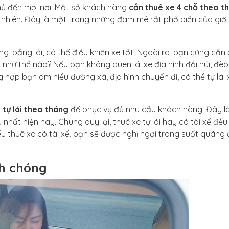
chủ đến mọi nơi. Một số khách hàng
cần thuê xe 4 chỗ theo t
 nhiên. Đây là một trong những đam mê rất phổ biến của giới
ng, bằng lái, có thể điều khiển xe tốt. Ngoài ra, bạn cũng cần 
hư thế nào? Nếu bạn không quen lái xe địa hình đồi núi, đèo
 hợp bạn am hiểu đường xá, địa hình chuyến đi, có thể tự lái 
tự lái theo tháng
để phục vụ đủ nhu cầu khách hàng. Đây l
hất hiện nay. Chung quy lại, thuê xe tự lái hay có tài xế đều 
 thuê xe có tài xế, bạn sẽ được nghỉ ngơi trong suốt quãng
nh chóng