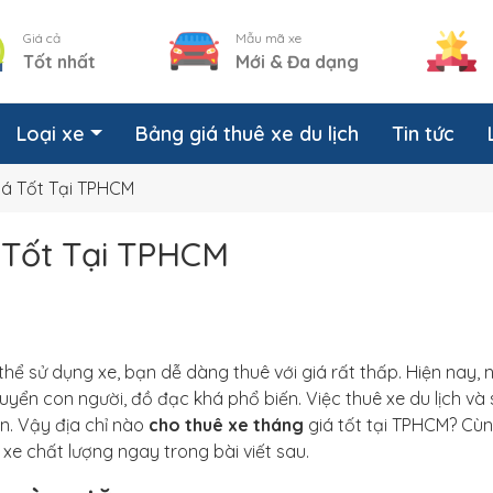
Giá cả
Mẫu mã xe
Tốt nhất
Mới & Đa dạng
Loại xe
Bảng giá thuê xe du lịch
Tin tức
iá Tốt Tại TPHCM
 Tốt Tại TPHCM
thể sử dụng xe, bạn dễ dàng thuê với giá rất thấp. Hiện nay, 
huyển con người, đồ đạc khá phổ biến. Việc thuê xe du lịch và
n. Vậy địa chỉ nào
cho thuê xe tháng
giá tốt tại TPHCM? Cù
 xe chất lượng ngay trong bài viết sau.