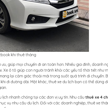
zbook khi thuê tháng
 ưu, giúp mọi chuyến đi an toàn hơn. Nhiều gia đình, doanh n
i. Xe ô tô giúp con người tránh khỏi các yếu tố thời tiết như 
 mang lại cảm giác thoải mái trong suốt quá trình di chuyển. 
 khi đi đường dài. Mặt khác, thuê xe du lịch bạn có thể dừng 
ian.
 lịch nhanh chóng tại các đơn vị uy tín. Nhu cầu
thuê xe 4 c
ục vụ nhu cầu du lịch. Đối với các doanh nghiệp, thuê xe th