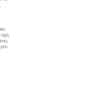
.
khi
 ngồi,
nhau,
i phù