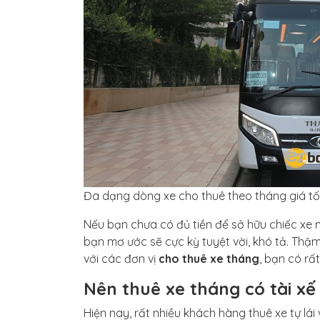
Đa dạng dòng xe cho thuê theo tháng giá tố
Nếu bạn chưa có đủ tiền để sở hữu chiếc xe mì
bạn mơ ước sẽ cực kỳ tuyệt vời, khó tả. Thậ
với các đơn vị
cho thuê xe tháng
, bạn có rấ
Nên thuê xe tháng có tài xế 
Hiện nay, rất nhiều khách hàng thuê xe tự lái