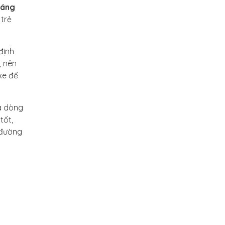
háng
 trẻ
định
, nên
xe để
à dòng
tốt,
 đường