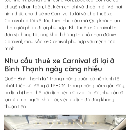
chuyến đi an toàn, tiết kiệm chi phí và thoải mái. Với hai
hình thức cho thuê xe Carnival tự lái và cho thuê xe
Carnival có tài xế. Tùy theo nhu cầu mà Quý khách lựa
chọn giải pháp đi lại phù hợp. Khi thuê xe Carnival tại
đơn vị chúng tôi, quý khách hàng tha hồ chọn đời xe
Carnival, màu sắc xe Carnival phù hợp với mệnh của
mình.
Nhu cầu thuê xe Carnival đi lại ở
Bình Thạnh ngày càng nhiều
Quận Bình Thạnh là 1 trong những quận có nền kinh tế
phát triển sôi động ở TPHCM. Trong những năm gần đây,
du lịch bị hạn chế bởi dịch bệnh Covid. Do đó, nhu cầu đi
lại của mọi người khá ít ỏi, việc du lịch đó đây không
thuận tiện.