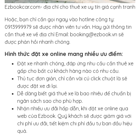
Ezbookcar.com- địa chỉ cho thuê xe uy tín giá cạnh tranh
Hoặc, bạn chỉ cần gọi ngay vào hotline công ty:
0913999979 sẽ được nhân viên tư vấn. Hay gửi thông tin
cần thuê xe về địa chỉ Email: booking@ezbook.vn sẽ
được phản hồi nhanh chóng.
Hình thức đặt xe online mang nhiều ưu điểm:
Đặt xe nhanh chóng, đáp ứng nhu cầu cần thuê xe
gấp cho bất cứ khách hàng nào có nhu cầu.
Thủ tục đơn giản, chỉ cần vài cú click chuột là sẽ
được đặt xe đi lại.
Dễ dàng biết giá thuê xe là bao nhiêu để chuẩn bị
ngân sách sao cho phù hợp.
Nhận nhiều ưu đãi hấp dẫn, khi đặt xe online qua
web của Ezbook. Quý khách sẽ được giảm giá với
chi phí ưu đãi, tiết kiệm chi phí đầu tư ban đầu hiệu
quả.