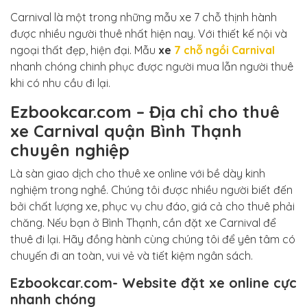
Carnival là một trong những mẫu xe 7 chỗ thịnh hành
được nhiều người thuê nhất hiện nay. Với thiết kế nội và
ngoại thất đẹp, hiện đại. Mẫu
xe
7 chỗ ngồi Carnival
nhanh chóng chinh phục được người mua lẫn người thuê
khi có nhu cầu đi lại.
Ezbookcar.com – Địa chỉ cho thuê
xe Carnival quận Bình Thạnh
chuyên nghiệp
Là sàn giao dịch cho thuê xe online với bề dày kinh
nghiệm trong nghề. Chúng tôi được nhiều người biết đến
bởi chất lượng xe, phục vụ chu đáo, giá cả cho thuê phải
chăng. Nếu bạn ở Bình Thạnh, cần đặt xe Carnival để
thuê đi lại. Hãy đồng hành cùng chúng tôi để yên tâm có
chuyến đi an toàn, vui vẻ và tiết kiệm ngân sách.
Ezbookcar.com- Website đặt xe online cực
nhanh chóng