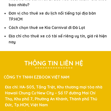
bao nhiêu?
Đơn vị cho thuê xe du lịch nổi tiếng tại địa bàn
TP.HCM
Cách chọn thuê xe Kia Carnival đi Đà Lạt
Địa chỉ cho thuê xe có tài xế riêng uy tín, giá rẻ hiện
nay
THÔNG TIN LIÊN HỆ
CÔNG TY TNHH EZBOOK VIỆT NAM
Địa chỉ: HA-S05, Tầng Trệt, Khu thương mại tòa nhà
Hawaii Chung Cư New City – Số 17 đường Mai Chí
Thọ, Khu phố 7, Phường An Khánh, Thành phố Thủ
Đức, Tp.HCM, Việt Nam