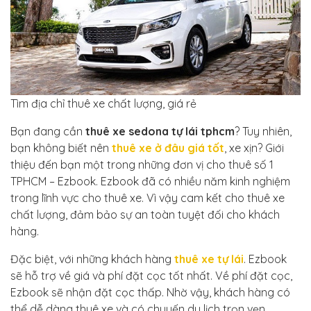
Tìm địa chỉ thuê xe chất lượng, giá rẻ
Bạn đang cần
thuê xe sedona tự lái tphcm
? Tuy nhiên,
bạn không biết nên
thuê xe ở đâu giá tốt
, xe xịn? Giới
thiệu đến bạn một trong những đơn vị cho thuê số 1
TPHCM – Ezbook. Ezbook đã có nhiều năm kinh nghiệm
trong lĩnh vực cho thuê xe. Vì vậy cam kết cho thuê xe
chất lượng, đảm bảo sự an toàn tuyệt đối cho khách
hàng.
Đặc biệt, với những khách hàng
thuê xe tự lái
. Ezbook
sẽ hỗ trợ về giá và phí đặt cọc tốt nhất. Về phí đặt cọc,
Ezbook sẽ nhận đặt cọc thấp. Nhờ vậy, khách hàng có
thể dễ dàng thuê xe và có chuyến du lịch trọn vẹn.