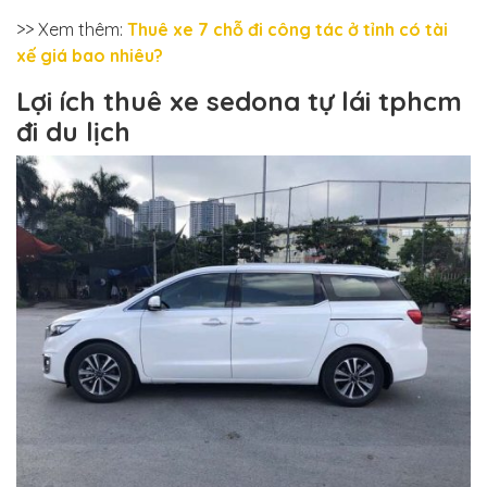
>> Xem thêm:
Thuê xe 7 chỗ đi công tác ở tỉnh có tài
xế giá bao nhiêu?
Lợi ích thuê xe sedona tự lái tphcm
đi du lịch