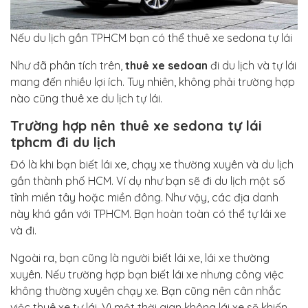
Nếu du lịch gần TPHCM bạn có thể thuê xe sedona tự lái
Như đã phân tích trên,
thuê xe sedoan
đi du lịch và tự lái
mang đến nhiều lợi ích. Tuy nhiên, không phải trường hợp
nào cũng thuê xe du lịch tự lái.
Trường hợp nên thuê xe sedona tự lái
tphcm đi du lịch
Đó là khi bạn biết lái xe, chạy xe thường xuyên và du lịch
gần thành phố HCM. Ví dụ như bạn sẽ đi du lịch một số
tỉnh miền tây hoặc miền đông. Như vậy, các địa danh
này khá gần với TPHCM. Bạn hoàn toàn có thể tự lái xe
và đi.
Ngoài ra, bạn cũng là người biết lái xe, lái xe thường
xuyên. Nếu trường hợp bạn biết lái xe nhưng công việc
không thường xuyên chạy xe. Bạn cũng nên cân nhắc
việc thuê xe tự lái. Vì một thời gian không lái xe sẽ khiến