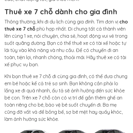
Thuê xe 7 chỗ dành cho gia đình
Thông thường, khi đi du lịch cùng gia đình. Tìm đơn vị
cho
thuê xe 7 chỗ
phù hợp nhất. Đi chung tất cả thành viên
lên cùng 1 xe, nói chuyện, chia sẻ, hoạt động vui vẻ trong
suốt quãng đường. Bạn có thể thuê xe có tài xế hoặc tự
lái tùy vào khả năng và nhu cầu. Để có chuyến đi an
toàn, tiện lợi, nhanh chóng, thoải mái. Hãy thuê xe có tài
xế phục vụ bạn.
Khi bạn thuê xe 7 chỗ đi cùng gia đình, có thể đưa chung
em bé hoặc kể cả trẻ sơ sinh. Bạn không cần phải lo
lắng xe đi quá nhanh, ẩu tả sẽ ảnh hưởng đến sức khỏe
bé con. Trên xe 7 chỗ còn có vị trí để gắn thêm ghế an
toàn riêng cho bé, bảo vệ bé suốt chuyến đi. Ba mẹ
cũng đỡ vất vả để bồng bế, sợ bé mệt hay quấy khóc,
làm ảnh hưởng sức khỏe.