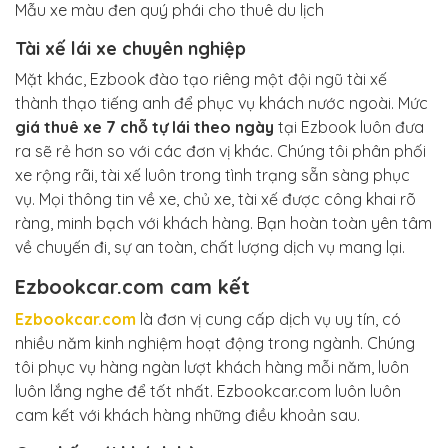
Mẫu xe màu đen quý phái cho thuê du lịch
Tài xế lái xe chuyên nghiệp
Mặt khác, Ezbook đào tạo riêng một đội ngũ tài xế
thành thạo tiếng anh để phục vụ khách nước ngoài. Mức
giá thuê xe 7 chỗ tự lái theo ngày
tại Ezbook luôn đưa
ra sẽ rẻ hơn so với các đơn vị khác. Chúng tôi phân phối
xe rộng rãi, tài xế luôn trong tình trạng sẵn sàng phục
vụ. Mọi thông tin về xe, chủ xe, tài xế được công khai rõ
ràng, minh bạch với khách hàng. Bạn hoàn toàn yên tâm
về chuyến đi, sự an toàn, chất lượng dịch vụ mang lại.
Ezbookcar.com cam kết
Ezbookcar.com
là đơn vị cung cấp dịch vụ uy tín, có
nhiều năm kinh nghiệm hoạt động trong ngành. Chúng
tôi phục vụ hàng ngàn lượt khách hàng mỗi năm, luôn
luôn lắng nghe để tốt nhất. Ezbookcar.com luôn luôn
cam kết với khách hàng những điều khoản sau.