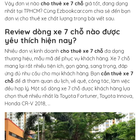
Vậy đơn vị nào
cho thuê xe 7 chỗ
giá tốt, đang dạng
nhất tại TPHCM? Cùng Ezbookcar.com chia sẻ đến bạn
đơn vị cho thuê xe chất lượng trong bài viết sau.
Review dòng xe 7 chỗ nào được
yêu thích hiện nay?
Nhiều đơn vị kinh doanh
cho thuê xe 7 chỗ
đa dạng
thương hiệu, mẫu mã để phục vụ khách hàng. Xe 7 chỗ
mang lại rất nhiều tiện ích, gọn gàng, sang trọng, đáp
ứng đủ nhu cầu cho mọi khách hàng. Bạn
cần thuê xe 7
chỗ
để đi tham quan du lịch, về quê, công tác, làm việc
đều hợp lý. Một số dòng xe 7 chỗ được khách hàng lựa
chọn thuê nhiều nhất là Toyota Fortuner, Toyota Innova,
Honda CR-V 2018, …