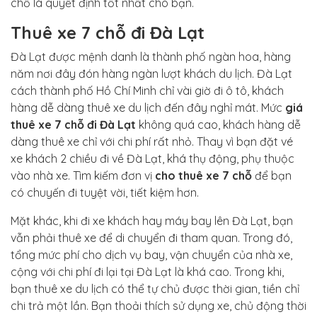
chỗ là quyết định tốt nhất cho bạn.
Thuê xe 7 chỗ đi Đà Lạt
Đà Lạt được mệnh danh là thành phố ngàn hoa, hàng
năm nơi đây đón hàng ngàn lượt khách du lịch. Đà Lạt
cách thành phố Hồ Chí Minh chỉ vài giờ đi ô tô, khách
hàng dễ dàng thuê xe du lịch đến đây nghỉ mát. Mức
giá
thuê xe 7 chỗ đi Đà Lạt
không quá cao, khách hàng dễ
dàng thuê xe chỉ với chi phí rất nhỏ. Thay vì bạn đặt vé
xe khách 2 chiều đi về Đà Lạt, khá thụ động, phụ thuộc
vào nhà xe. Tìm kiếm đơn vị
cho thuê xe 7 chỗ
để bạn
có chuyến đi tuyệt vời, tiết kiệm hơn.
Mặt khác, khi đi xe khách hay máy bay lên Đà Lạt, bạn
vẫn phải thuê xe để di chuyển đi tham quan. Trong đó,
tổng mức phí cho dịch vụ bay, vận chuyển của nhà xe,
cộng với chi phí đi lại tại Đà Lạt là khá cao. Trong khi,
bạn thuê xe du lịch có thể tự chủ được thời gian, tiền chỉ
chi trả một lần. Bạn thoải thích sử dụng xe, chủ động thời