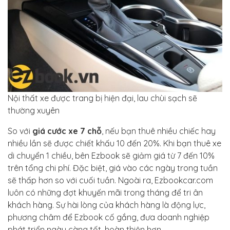
Nội thất xe được trang bị hiện đại, lau chùi sạch sẽ
thường xuyên
So với
giá cước xe 7 chỗ
, nếu bạn thuê nhiều chiếc hay
nhiều lần sẽ được chiết khấu 10 đến 20%. Khi bạn thuê xe
di chuyển 1 chiều, bên Ezbook sẽ giảm giá từ 7 đến 10%
trên tổng chi phí. Đặc biệt, giá vào các ngày trong tuần
sẽ thấp hơn so với cuối tuần. Ngoài ra, Ezbookcar.com
luôn có những đợt khuyến mãi trong tháng để tri ân
khách hàng. Sự hài lòng của khách hàng là động lực,
phương châm để Ezbook cố gắng, đưa doanh nghiệp
phát triển ngày càng tốt, hoàn thiện hơn.