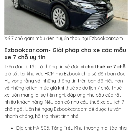
Xế 7 chỗ gam màu đen huyền thoại tại Ezbookcar.com
Ezbookcar.com- Giải pháp cho xe các mẫu
xe 7 chỗ uy tín
Trên đây là tất cả thông tin về đơn vị
cho thuê xe 7 chỗ
giá tốt tại khu vực HCM mà Ezbook chia sẻ đến bạn đọc.
Hy vọng rằng với những thông tin trên bạn đã hiểu hơn
về những lợi ích, mức giá khi thuê xe du lịch 7 chỗ. Thuê
xe luôn mang lại sự tiện nghi, đáp ứng nhu cầu của rất
nhiều khách hàng. Nếu bạn có nhu cầu thuê xe du lịch 7
chỗ ngồi. Liên hệ ngay Ezbookcar.com để được tư vấn
nhanh chóng, hỗ trợ nhiệt tình nhé.
Địa chỉ: HA-S05, Tầng Trệt, Khu thương mại tòa nhà