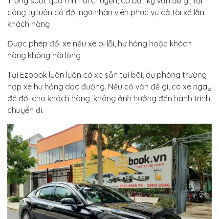
Trong suốt quá trình di chuyển, có bất kỳ vấn đề gì, tại
công ty luôn có đội ngũ nhân viên phục vụ cả tài xế lẫn
khách hàng
Được phép đổi xe nếu xe bị lỗi, hư hỏng hoặc khách
hàng không hài lòng
Tại Ezbook luôn luôn có xe sẵn tại bãi, dự phòng trường
hợp xe hư hỏng dọc đường. Nếu có vấn đề gì, có xe ngay
để đổi cho khách hàng, không ảnh hưởng đến hành trình
chuyến đi.