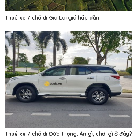
Thuê xe 7 chỗ đi Gia Lai giá hấp dẫn
Thuê xe 7 chỗ đi Đức Trọng: Ăn gì, chơi gì ở đây?