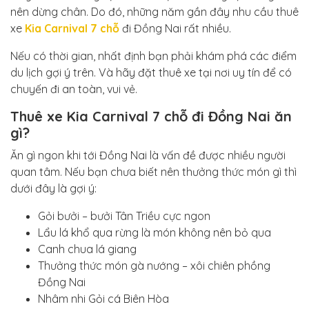
nên dừng chân. Do đó, những năm gần đây nhu cầu thuê
xe
Kia Carnival 7 chỗ
đi Đồng Nai rất nhiều.
Nếu có thời gian, nhất định bạn phải khám phá các điểm
du lịch gợi ý trên. Và hãy đặt thuê xe tại nơi uy tín để có
chuyến đi an toàn, vui vẻ.
Thuê xe Kia Carnival 7 chỗ đi Đồng Nai ăn
gì?
Ăn gì ngon khi tới Đồng Nai là vấn đề được nhiều người
quan tâm. Nếu bạn chưa biết nên thưởng thức món gì thì
dưới đây là gợi ý:
Gỏi bưởi – bưởi Tân Triều cực ngon
Lẩu lá khổ qua rừng là món không nên bỏ qua
Canh chua lá giang
Thưởng thức món gà nướng – xôi chiên phồng
Đồng Nai
Nhâm nhi Gỏi cá Biên Hòa