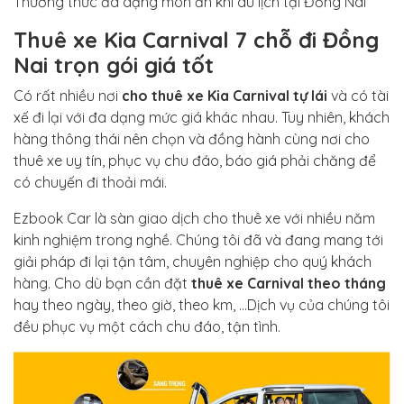
Thưởng thức đa dạng món ăn khi du lịch tại Đồng Nai
Thuê xe Kia Carnival 7 chỗ đi Đồng
Nai trọn gói giá tốt
Có rất nhiều nơi
cho thuê xe Kia Carnival tự lái
và có tài
xế đi lại với đa dạng mức giá khác nhau. Tuy nhiên, khách
hàng thông thái nên chọn và đồng hành cùng nơi cho
thuê xe uy tín, phục vụ chu đáo, báo giá phải chăng để
có chuyến đi thoải mái.
Ezbook Car là sàn giao dịch cho thuê xe với nhiều năm
kinh nghiệm trong nghề. Chúng tôi đã và đang mang tới
giải pháp đi lại tận tâm, chuyên nghiệp cho quý khách
hàng. Cho dù bạn cần đặt
thuê xe Carnival theo tháng
hay theo ngày, theo giờ, theo km, …Dịch vụ của chúng tôi
đều phục vụ một cách chu đáo, tận tình.