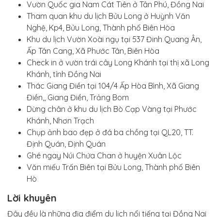
Vườn Quốc gia Nam Cát Tiên ở Tân Phú, Đồng Nai
Tham quan khu du lịch Bửu Long ở Huỳnh Văn
Nghệ, Kp4, Bửu Long, Thành phố Biên Hòa
Khu du lịch Vườn Xoài ngụ tại 537 Đinh Quang Ân,
Ấp Tân Cang, Xã Phước Tân, Biên Hòa
Check in ở vườn trái cây Long Khánh tại thị xã Long
Khánh, tỉnh Đồng Nai
Thác Giang Điền tại 104/4 Ấp Hòa Bình, Xã Giang
Điền,, Giang Điền, Trảng Bom
Dừng chân ở khu du lịch Bò Cạp Vàng tại Phước
Khánh, Nhơn Trạch
Chụp ảnh bao đẹp ở đá ba chồng tại QL20, TT.
Định Quán, Định Quán
Ghé ngay Núi Chứa Chan ở huyện Xuân Lộc
Văn miếu Trấn Biên tại Bửu Long, Thành phố Biên
Hò
Lời khuyên
Đây đều là những địa điểm du lịch nổi tiếng tại Đồng Nai