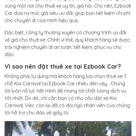
cùng một nơi cho thuê xe uy tín, giá hời. Cho nên, Ezbook
Car đưa ra mức giá siêu ưu đãi, giúp bạn tiết kiệm chi phí
cho chuyến đi của mình hiệu quả.
Đặc biệt, công ty thường xuyên có chương trình ưu đãi
về giá cho thuê xe. Chính vì thế, quý khách hàng sẽ được
trải nghiệm chuyến đi an toàn, tiết kiệm, phục vụ chu
đáo.
Vì sao nên đặt thuê xe tại Ezbook Car?
Không phải tự dưng mà khách hàng lựa chọn thuê xe 7
chỗ Kia Carnival tại Ezbook Car nhiều đến vậy. Chúng
tôi luôn nỗ lực hết mình để mang tới chất lượng dịch vụ
tốt nhất. Do đó, chỉ cần bạn có nhu cầu đặt xe Kia
Carnival. Việc còn lại đã có đội ngũ nhân viên của chúng
tôi hỗ trợ chu đáo về giấy tờ.