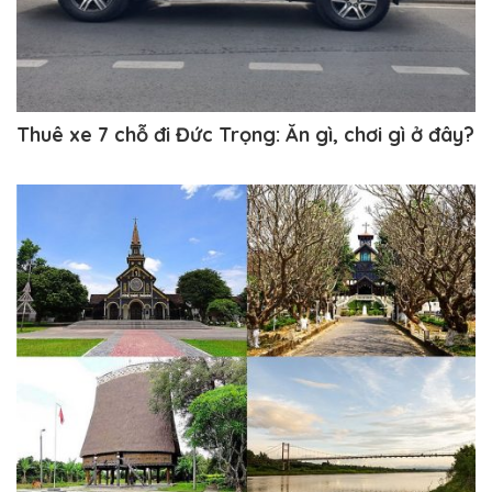
Thuê xe 7 chỗ đi Đức Trọng: Ăn gì, chơi gì ở đây?