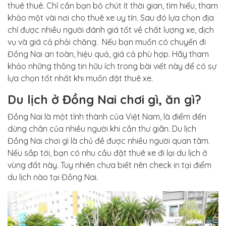
thuê thuê. Chỉ cần bạn bỏ chút ít thời gian, tìm hiểu, tham
khảo một vài nơi cho thuê xe uy tín. Sau đó lựa chọn địa
chỉ được nhiều người đánh giá tốt về chất lượng xe, dịch
vụ và giá cả phải chăng. Nếu bạn muốn có chuyến đi
Đồng Nai an toàn, hiệu quả, giá cả phù hợp. Hãy tham
khảo những thông tin hữu ích trong bài viết này để có sự
lựa chọn tốt nhất khi muốn đặt thuê xe.
Du lịch ở Đồng Nai chơi gì, ăn gì?
Đồng Nai là một tỉnh thành của Việt Nam, là điểm đến
dừng chân của nhiều người khi cần thư giãn. Du lịch
Đồng Nai chơi gì là chủ đề được nhiều người quan tâm.
Nếu sắp tới, bạn có nhu cầu đặt thuê xe đi lại du lịch ở
vùng đất này. Tuy nhiên chưa biết nên check in tại điểm
du lịch nào tại Đồng Nai.