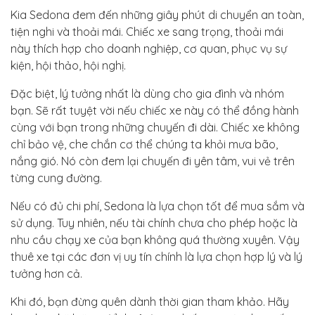
Kia Sedona đem đến những giây phút di chuyển an toàn,
tiện nghi và thoải mái. Chiếc xe sang trọng, thoải mái
này thích hợp cho doanh nghiệp, cơ quan, phục vụ sự
kiện, hội thảo, hội nghị.
Đặc biệt, lý tưởng nhất là dùng cho gia đình và nhóm
bạn. Sẽ rất tuyệt vời nếu chiếc xe này có thể đồng hành
cùng với bạn trong những chuyến đi dài. Chiếc xe không
chỉ bảo vệ, che chắn cơ thể chúng ta khỏi mưa bão,
nắng gió. Nó còn đem lại chuyến đi yên tâm, vui vẻ trên
từng cung đường.
Nếu có đủ chi phí, Sedona là lựa chọn tốt để mua sắm và
sử dụng. Tuy nhiên, nếu tài chính chưa cho phép hoặc là
nhu cầu chạy xe của bạn không quá thường xuyên. Vậy
thuê xe tại các đơn vị uy tín chính là lựa chọn hợp lý và lý
tưởng hơn cả.
Khi đó, bạn đừng quên dành thời gian tham khảo. Hãy