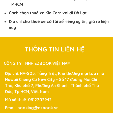
TP.HCM
Cách chọn thuê xe Kia Carnival đi Đà Lạt
Địa chỉ cho thuê xe có tài xế riêng uy tín, giá rẻ hiện
nay
THÔNG TIN LIÊN HỆ
CÔNG TY TNHH EZBOOK VIỆT NAM
Địa chỉ: HA-S05, Tầng Trệt, Khu thương mại tòa nhà
Hawaii Chung Cư New City – Số 17 đường Mai Chí
Thọ, Khu phố 7, Phường An Khánh, Thành phố Thủ
Đức, Tp.HCM, Việt Nam
Mã số thuế: 0312702942
Email: booking@ezbook.vn