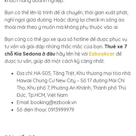
khách hàng doanh nghiệp.
Bạn có thể lên lộ trình để di chuyển, thời gian xuất phát,
nghỉ ngơi giữa đường. Hoặc dừng lại check-in sống ảo
thoải mái theo ý muốn mà không phụ thuộc vào ai.
Bạn cũng có thể gọi xe qua số hotline để được phục vụ
tư vấn và giải đáp những thắc mắc của bạn.
Thuê xe 7
chỗ Kia Sedona ở đâu
hãy liên hệ với
Ezbookcar
để
được tư vấn, giúp đỡ một cách kỹ càng nhất.
Địa chỉ: HA-S05, Tầng Trệt, Khu thương mại tòa nhà
Hawaii Chung Cư New City – Số 17 đường Mai Chí
Thọ, Khu phố 7, Phường An Khánh, Thành phố Thủ
Đức, Tp.HCM, Việt Nam
Email: booking@ezbook.vn
Số điện thoại: 0913999979