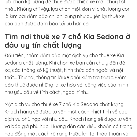
lựa chọn kỹ lưỡng để thuê được chiếc xe mới, chạy tốt
nhất. Không chỉ vậy, lựa chọn một đơn vị chất lượng còn
là kim bài đảm bảo chi phí cũng như quyền lợi thuê xe
của bạn được đảm bảo tối ưu hơn cả.
Tìm nơi thuê xe 7 chỗ Kia Sedona ở
đâu uy tín chất lượng
Đầu tiên, nhằm đảm bảo một dịch vụ cho thuê xe Kia
sedona chất lượng. Khi chọn xe bạn cần chú ý đến đời
xe, các thông số kỹ thuật, hình thức bên ngoài và nội
thất… Thứ hai, thông tin lái xe phải kiểm tra trước. Đảm
bảo thuê được những lái xe hợp với công việc của mình
như yêu cầu về tính cách, ngoại hình…
Một dịch vụ cho thuê xe 7 chỗ Kia Sedona chất lượng.
Khách hàng sẽ được tư vấn một cách nhiệt tình về các
dịch vụ phù hợp với nhu cầu. Khách hàng sẽ được tư vấn
và báo giá phù hợp. Hướng dẫn các điều khoản có trong
hợp đồng một cách rõ ràng trước khi tới thỏa thuận và