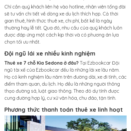
Chỉ cần quý khách liên hệ vào hotline, nhân viên tổng đài
sẽ tư vấn chi tiết về dòng xe du lịch thích hợp. Cả thời
gian thuê, hình thức thuê xe, chi phí, bất kể là ngày
thường hay lễ tết. Qua đó, nhu cầu của quý khách luôn
được đáp ứng một cách kịp thời và có phương án lựa
chọn tối ưu nhất.
Đội ngũ lái xe nhiều kinh nghiệm
Thuê xe 7 chỗ Kia Sedona ở đâu?
Tại Ezbookcar Đội
ngũ tài xế của Ezbookcar đều là những lái xe lâu năm.
Họ có kinh nghiệm lâu năm trên đường dài, xe đi tỉnh, các
điểm tham quan, du lịch. Họ đều là những người thông
thạo đường sá, luật giao thông. Theo đó dự tính được
cung đường hợp lý, cư xử văn hóa, chu đáo, tận tình.
Phương thức thanh toán thuê xe linh hoạt