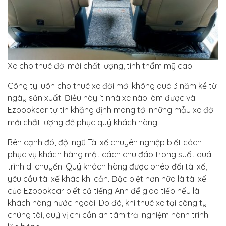
Xe cho thuê đời mới chất lượng, tính thẩm mỹ cao
Công ty luôn cho thuê xe đời mới không quá 3 năm kể từ
ngày sản xuất. Điều này ít nhà xe nào làm được và
Ezbookcar tự tin khẳng định mang tới những mẫu xe đời
mới chất lượng để phục quý khách hàng.
Bên cạnh đó, đội ngũ Tài xế chuyên nghiệp biết cách
phục vụ khách hàng một cách chu đáo trong suốt quá
trình di chuyển. Quý khách hàng được phép đổi tài xế,
yêu cầu tài xế khác khi cần. Đặc biệt hơn nữa là tài xế
của Ezbookcar biết cả tiếng Anh để giao tiếp nếu là
khách hàng nước ngoài. Do đó, khi thuê xe tại công ty
chúng tôi, quý vị chỉ cần an tâm trải nghiệm hành trình