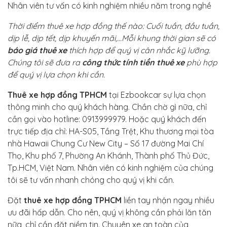
Nhân viên tư vấn có kinh nghiệm nhiều năm trong nghề
Thời điểm thuê xe hợp đồng thế nào: Cuối tuần, đầu tuần,
dịp lễ, dịp tết, dịp khuyến mãi,…Mỗi khung thời gian sẽ có
báo giá thuê xe
thích hợp để quý vị cân nhắc kỹ lưỡng.
Chúng tôi sẽ đưa ra
công thức tính tiền thuê xe
phù hợp
để quý vị lựa chọn khi cần.
Thuê xe hợp đồng TPHCM
tại Ezbookcar sự lựa chọn
thông minh cho quý khách hàng. Chần chờ gì nữa, chỉ
cần gọi vào hotline: 0913999979. Hoặc quý khách đến
trực tiếp địa chỉ: HA-S05, Tầng Trệt, Khu thương mại tòa
nhà Hawaii Chung Cư New City – Số 17 đường Mai Chí
Thọ, Khu phố 7, Phường An Khánh, Thành phố Thủ Đức,
Tp.HCM, Việt Nam. Nhân viên có kinh nghiệm của chúng
tôi sẽ tư vấn nhanh chóng cho quý vị khi cần.
Đặt
thuê xe hợp đồng TPHCM
liền tay nhận ngay nhiều
ưu đãi hấp dẫn. Cho nên, quý vị không cần phải lăn tăn
nữa, chỉ cần đặt niềm tin. Chuyên xe an toàn của