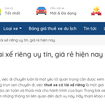
Giá cả
Mẫu mã xe
Tốt nhất
Mới & Đa dạng
Loại xe
Bảng giá thuê xe du lịch
Tin tức
ài xế riêng uy tín, giá rẻ hiện nay
i xế riêng uy tín, giá rẻ hiện nay
, việc di chuyển luôn là một yếu tố quan trọng cần được xem 
trọn vẹn chuyến đi, việc
thuê xe có tài xế riêng
là một giả
 bảo an toàn và thoải mái cho hành trình của bạn. Trong bài vi
 những thông tin liên quan đến dịch vụ này. Hãy tham khảo