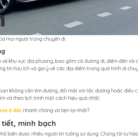
ủa mọi người trong chuyến đi
ng
u về khu vực địa phương, bao gồm cả đường đi, điểm đến và 
 tin hữu ích và gợi ý về các địa điểm trong quá trình di chu
vì bạn không cần tìm đường, đối mặt với tắc đường hoặc điều c
ểm và theo lịch trình một cách hiệu quả nhất.
ona ở đâu
nhanh chóng và tiện lợi nhất?
 tiết, minh bạch
 phổ biến được nhiều người tin tưởng sử dụng. Chúng tôi tự hào