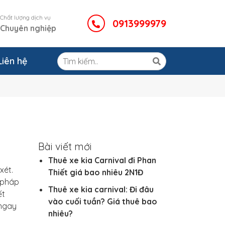
Chất lượng dịch vụ
0913999979
Chuyên nghiệp
Liên hệ
Bài viết mới
Thuê xe kia Carnival đi Phan
xét.
Thiết giá bao nhiêu 2N1Đ
i pháp
Thuê xe kia carnival: Đi đâu
ết
vào cuối tuần? Giá thuê bao
 ngay
nhiêu?