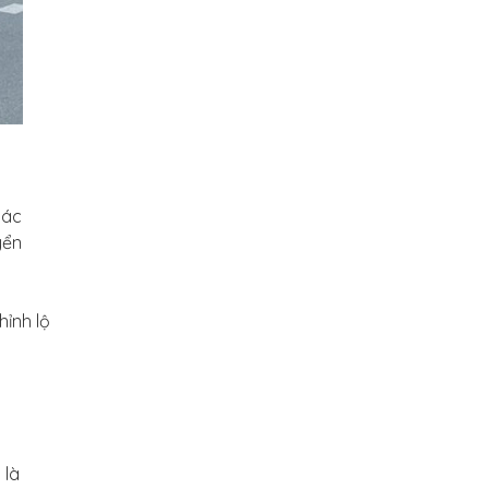
các
yển
hỉnh lộ
 là