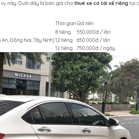
 vụ này. Dưới đây là báo giá cho
thuê xe có tài xế riêng
tại 
Thời gian
Giá tiền
8 tiếng
550.000đ / lần
 An, Đồng Nai, Tây Ninh)
12 tiếng
650.000đ / lần
12 tiếng
750.000đ / ngày