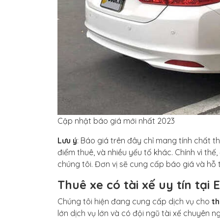
Cập nhật báo giá mới nhất 2023
Lưu ý
: Báo giá trên đây chỉ mang tính chất th
điểm thuê, và nhiều yếu tố khác. Chính vì thế,
chúng tôi. Đơn vị sẽ cung cấp báo giá và hỗ
Thuê xe có tài xế uy tín tại
Chúng tôi hiện đang cung cấp dịch vụ cho
th
lớn dịch vụ lớn và có đội ngũ tài xế chuyên