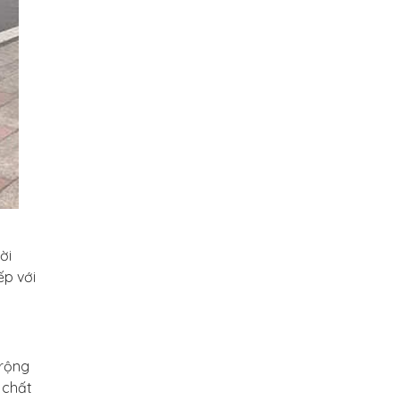
ời
ếp với
 rộng
 chất