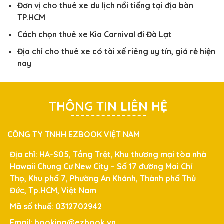
Đơn vị cho thuê xe du lịch nổi tiếng tại địa bàn
TP.HCM
Cách chọn thuê xe Kia Carnival đi Đà Lạt
Địa chỉ cho thuê xe có tài xế riêng uy tín, giá rẻ hiện
nay
THÔNG TIN LIÊN HỆ
CÔNG TY TNHH EZBOOK VIỆT NAM
Địa chỉ: HA-S05, Tầng Trệt, Khu thương mại tòa nhà
Hawaii Chung Cư New City – Số 17 đường Mai Chí
Thọ, Khu phố 7, Phường An Khánh, Thành phố Thủ
Đức, Tp.HCM, Việt Nam
Mã số thuế: 0312702942
Email: booking@ezbook.vn