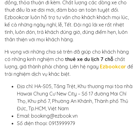
đồng, thỏa thuận đi kèm. Chất lượng các dòng xe cho
thuê đều là xe đời mới, đảm bảo an toàn tuyệt đối.
Ezbookcar luôn hỗ trợ tư vấn cho khách khách mọi lúc,
kể cả những ngày nghỉ, lễ, Tết. Đội ngũ lái xe rất nhiệt
tình, luôn đón, trả khách đúng giờ, đúng điểm hẹn, luôn
thân thiện với mọi khách hàng.
Hi vọng với những chia sẻ trên đã giúp cho khách hàng
có những kinh nghiệm cho
thuê xe du lịch 7 chỗ
chất
lượng, giá thành phải chăng. Liên hệ ngay
Ezbookcar
để
trải nghiệm dịch vụ khác biệt.
Địa chỉ: HA-S05, Tầng Trệt, Khu thương mại tòa nhà
Hawaii Chung Cư New City – Số 17 đường Mai Chí
Thọ, Khu phố 7, Phường An Khánh, Thành phố Thủ
Đức, Tp.HCM, Việt Nam
Email: booking@ezbook.vn
Số điện thoại: 0913999979