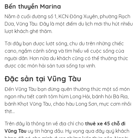
Bến thuyền Marina
Nằm ở cuối đường số 1, KCN Đông Xuyên, phường Rạch
Dừa, Vũng Tàu. Đây là một điểm du lịch mới thu hút nhiều
lượt khách ghé thăm.
Tới đây bạn được lướt sóng, chu du trên những chiếc
cano, ngắm cảnh sông và tìm hiểu về cuộc sống của
người dân. Hơn nữa du khách cũng có thể thưởng thức
được các món hải sản tươi sống tại vịnh.
Đặc sản tại Vũng Tàu
Đến Vũng Tàu bạn đừng quên thưởng thức một số món
ngon như tiết canh tôm hùm Long Hải, bánh hỏi Bà Rịa,
bánh Khọt Vũng Tàu, cháo hàu Long Sơn, mực cơm nhồi
thịt…
Trên đây là thông tin về địa chỉ cho
thuê xe 45 chỗ đi
Vũng Tàu
uy tín hàng đầu. Hy vọng qua đây quý khách