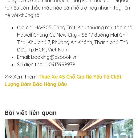
hàng đã có cho mình được những kiến thức cần. Ngoài
ra nếu còn thắc mắc nào cần hỗ trợ hãy nhanh tay liên
hệ với chúng tôi:
Địa chỉ: HA-S05, Tầng Trệt, Khu thương mại tòa nhà
Hawaii Chung Cư New City – Số 17 đường Mai Chí
Thọ, Khu phố 7, Phường An Khánh, Thành phố Thủ
Đức, Tp.HCM, Việt Nam
Email: booking@ezbook.vn
Số điện thoại: 0913999979
>>> Xem thêm:
Thuê Xe 45 Chỗ Giá Rẻ Yếu Tố Chất
Lượng Đảm Bảo Hàng Đầu
Bài viết liên quan