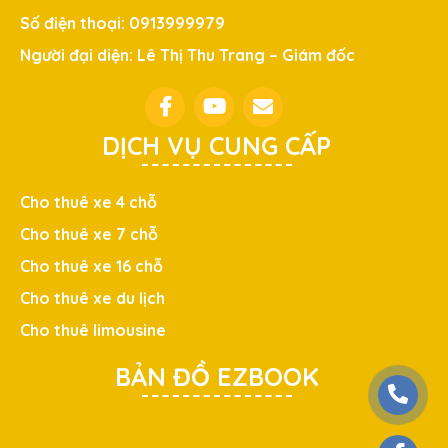
Số điện thoại: 0913999979
Người đại diện: Lê Thị Thu Trang – Giám đốc
DỊCH VỤ CUNG CẤP
Cho thuê xe 4 chỗ
Cho thuê xe 7 chỗ
Cho thuê xe 16 chỗ
Cho thuê xe du lịch
Cho thuê limousine
BẢN ĐỒ EZBOOK