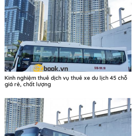
Kinh nghiệm thuê dịch vụ thuê xe du lịch 45 chỗ
giá rẻ, chất lượng