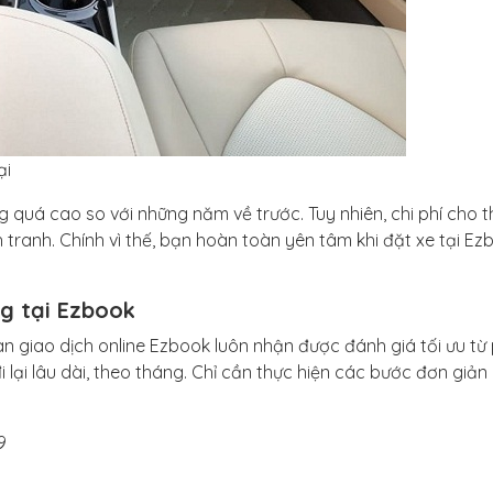
ại
 quá cao so với những năm về trước. Tuy nhiên, chi phí cho t
tranh. Chính vì thế, bạn hoàn toàn yên tâm khi đặt xe tại Ez
ng tại Ezbook
n giao dịch online Ezbook luôn nhận được đánh giá tối ưu từ
 lại lâu dài, theo tháng. Chỉ cần thực hiện các bước đơn giản
9