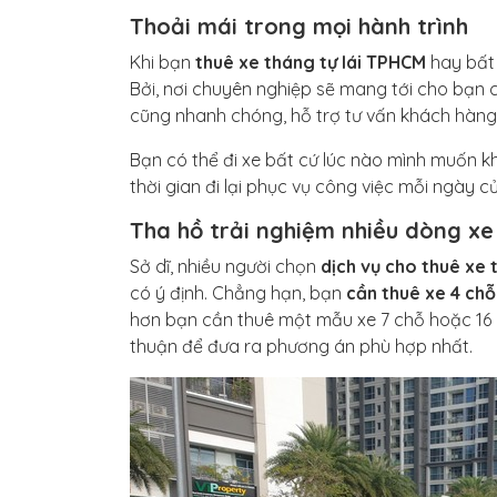
Thoải mái trong mọi hành trình
Khi bạn
thuê xe tháng tự lái TPHCM
hay bất 
Bởi, nơi chuyên nghiệp sẽ mang tới cho bạn ch
cũng nhanh chóng, hỗ trợ tư vấn khách hàng 
Bạn có thể đi xe bất cứ lúc nào mình muốn kh
thời gian đi lại phục vụ công việc mỗi ngày c
Tha hồ trải nghiệm nhiều dòng xe
Sở dĩ, nhiều người chọn
dịch vụ cho thuê xe
có ý định. Chẳng hạn, bạn
cần thuê xe 4 chỗ
hơn bạn cần thuê một mẫu xe 7 chỗ hoặc 16 
thuận để đưa ra phương án phù hợp nhất.