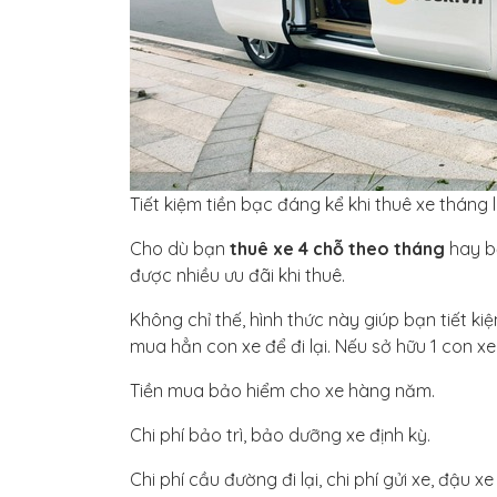
Tiết kiệm tiền bạc đáng kể khi thuê xe tháng 
Cho dù bạn
thuê xe 4 chỗ theo tháng
hay bấ
được nhiều ưu đãi khi thuê.
Không chỉ thế, hình thức này giúp bạn tiết k
mua hẳn con xe để đi lại. Nếu sở hữu 1 con xe
Tiền mua bảo hiểm cho xe hàng năm.
Chi phí bảo trì, bảo dưỡng xe định kỳ.
Chi phí cầu đường đi lại, chi phí gửi xe, đậu xe