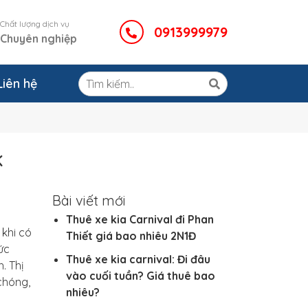
Chất lượng dịch vụ
0913999979
Chuyên nghiệp
Liên hệ
k
Bài viết mới
Thuê xe kia Carnival đi Phan
 khi có
Thiết giá bao nhiêu 2N1Đ
ức
Thuê xe kia carnival: Đi đâu
. Thị
vào cuối tuần? Giá thuê bao
chóng,
nhiêu?