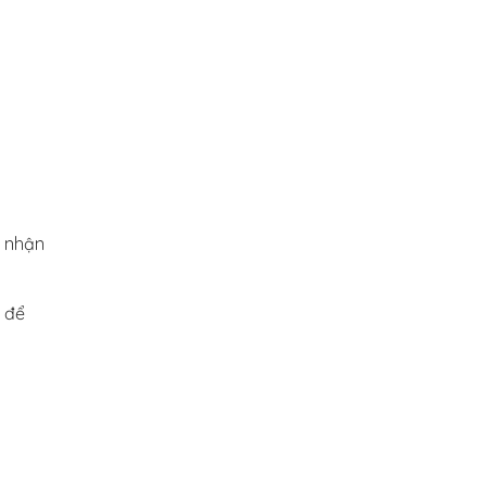
, nhận
n để