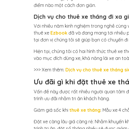
điểm nào một cách đơn giản.
Dịch vụ cho thuê xe tháng đi xa g
Với nhiều năm kinh nghiệm trong nghề cùng 
thuê xe
Ezbook
đã và đang mang tới nhiều p
tại đơn vị chúng tôi sẽ giúp bạn có chuyến đi 
Hiện tại, chúng tôi có hai hình thức thuê xe t
vào mục đích dùng xe, khả năng lái xe an to
>>> Xem thêm:
Dịch vụ cho thuê xe tháng siê
Ưu đãi gì khi đặt thuê xe th
Vấn đề này được rất nhiều người quan tâm đế
trình ưu đãi nhằm tri ân khách hàng.
Giảm giá sốc khi
thuê xe tháng
: Mẫu xe 4 chỗ
Đặt xe càng lâu giá càng rẻ: Nhằm khuyến khí
trình tri ân, đặt số tháng nhiều sẽ được giảm 