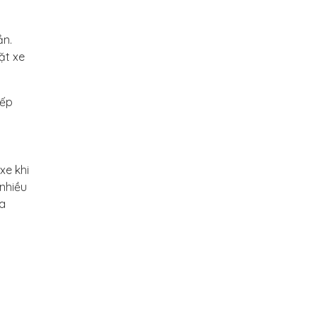
ần.
ặt xe
xếp
xe khi
 nhiều
ỏa