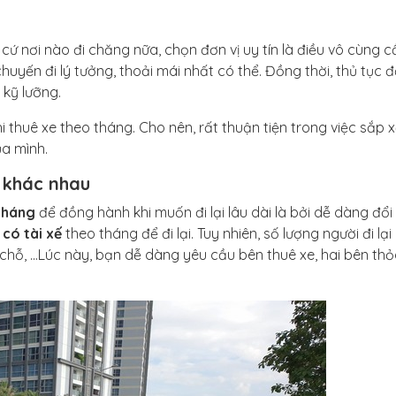
cứ nơi nào đi chăng nữa, chọn đơn vị uy tín là điều vô cùng c
uyến đi lý tưởng, thoải mái nhất có thể. Đồng thời, thủ tục đ
kỹ lưỡng.
i thuê xe theo tháng. Cho nên, rất thuận tiện trong việc sắp 
ủa mình.
 khác nhau
 tháng
để đồng hành khi muốn đi lại lâu dài là bởi dễ dàng đổi 
 có tài xế
theo tháng để đi lại. Tuy nhiên, số lượng người đi lại
chỗ, …Lúc này, bạn dễ dàng yêu cầu bên thuê xe, hai bên th