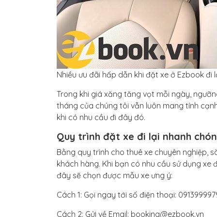
Nhiều ưu đãi hấp dẫn khi đặt xe ở Ezbook đi l
Trong khi giá xăng tăng vọt mỗi ngày, ngưỡng
tháng của chúng tôi vẫn luôn mang tính cạnh 
khi có nhu cầu đi đây đó.
Quy trình đặt xe đi lại nhanh chó
Bằng quy trình cho thuê xe chuyên nghiệp, sà
khách hàng. Khi bạn có nhu cầu sử dụng xe đi
đây sẽ chọn được mẫu xe ưng ý:
Cách 1: Gọi ngay tới số điện thoại: 091399997
Cách 2: Gửi về Email: booking@ezbook.vn