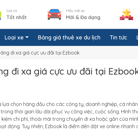
Giá cả
Mẫu mã xe
Tốt nhất
Mới & Đa dạng
Loại xe
Bảng giá thuê xe du lịch
Tin tức
háng đi xa giá cực ưu đãi tại Ezbook
g đi xa giá cực ưu đãi tại Ezboo
à lựa chọn hàng đầu cho các công ty, doanh nghiệp, cá nhân
 trong thời gian lâu dài phục vụ công việc, cuộc sống. Hình th
t kiệm chi phí, thoải mái trong chuyến đi xa hoặc gần của mình
ạt động. Tuy nhiên, Ezbook là điểm đến đặt xe online nhanh 