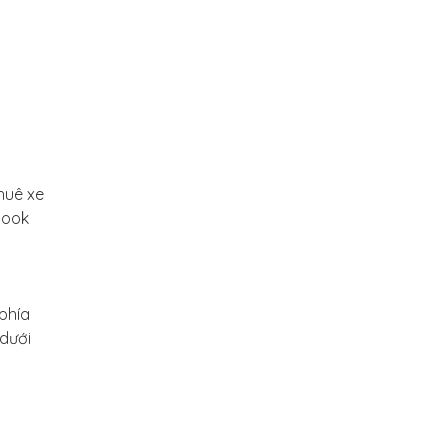
huê xe
book
 phía
 dưới