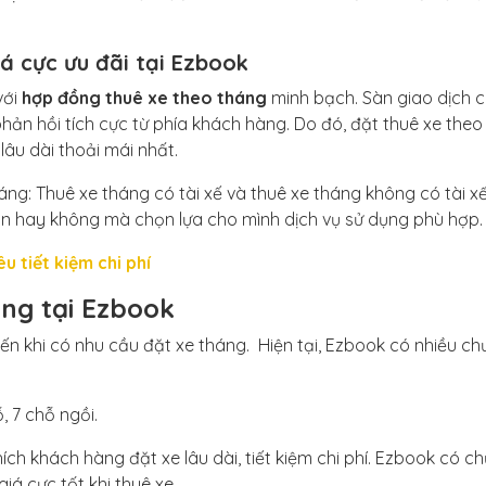
iá cực ưu đãi tại Ezbook
với
hợp đồng thuê xe theo tháng
minh bạch. Sàn giao dịch 
hản hồi tích cực từ phía khách hàng. Do đó, đặt thuê xe theo
lâu dài thoải mái nhất.
háng: Thuê xe tháng có tài xế và thuê xe tháng không có tài xế
àn hay không mà chọn lựa cho mình dịch vụ sử dụng phù hợp.
u tiết kiệm chi phí
áng tại Ezbook
n khi có nhu cầu đặt xe tháng. Hiện tại, Ezbook có nhiều c
, 7 chỗ ngồi.
ch khách hàng đặt xe lâu dài, tiết kiệm chi phí. Ezbook có c
giá cực tốt khi thuê xe.