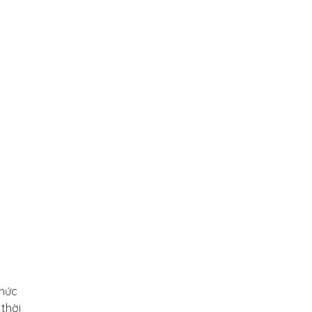
thức
thời