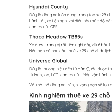
Hyundai County
Đây là dòng xe luôn đứng trong top xe 29 c
hành tốt, xe tiện nghi với điều hòa nóc độ bền
camera lùi, GPS…
Thaco Meadow TB85s
Xe được trang bị rất tiện nghi đầy đủ 6 bầu hơ
Nếu bạn có nhu cầu thuê xe 29 chỗ đi du lị
Universe Global
Đây là thương hiệu đến từ Hàn Quốc được trang
tủ lạnh, loa, LCD, camera lùi… Máy vận hành k
Với một số dòng xe trên, hi vọng bạn sẽ lựa 
Kinh nghiệm thuê xe 29 chỗ 