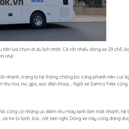
tiên lựa chọn đi du lịch nhất. Có rất nhiều dòng xe 29 chỗ, 
nh nhé.
 rất nhanh, trang bị hệ thống chống bó cứng phanh nên cực k
rí như loa, tivi, gps, xạc điện thoại…. Ngồi xe Samco Felix cũng
 Nó cũng có những ưu điểm như máy lạnh làm mát nhanh, hệ 
 và tivi tủ lạnh, loa… rất tiện nghi. Dòng xe này cũng đang đư