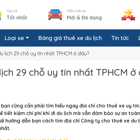
Giá cả
Mẫu mã xe
Tốt nhất
Mới & Đa dạng
Loại xe
Bảng giá thuê xe du lịch
Tin tức
u lịch 29 chỗ uy tín nhất TPHCM ở đâu?
lịch 29 chỗ uy tín nhất TPHCM ở
, bạn cũng cần phải tìm hiểu ngay địa chỉ cho thuê xe uy tín
 tiết kiệm chi phí khi đi du lịch mà vẫn đảm bảo sự an toà
 sẽ hướng dẫn bạn cách tìm địa chỉ
Công ty cho thuê xe du l
nhất.