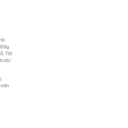
 mà
. Đây
ỗ. Tất
 trước
c
 toàn