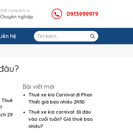
Chất lượng dịch vụ
0913999979
Chuyên nghiệp
Liên hệ
 đâu?
Bài viết mới
Thuê xe kia Carnival đi Phan
. Thuê
Thiết giá bao nhiêu 2N1Đ
n?
Thuê xe kia carnival: Đi đâu
ịch 29
vào cuối tuần? Giá thuê bao
nhiêu?