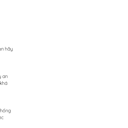
bạn hãy
ỳ an
 khá
thống
ợc