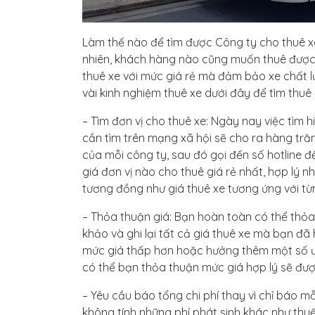
Làm thế nào để tìm được
Công ty cho thuê xe
nhiên, khách hàng nào cũng muốn thuê được g
thuê xe với mức giá rẻ mà đảm bảo xe chất l
vài kinh nghiệm thuê xe dưới đây để tìm thuê
– Tìm đơn vị cho thuê xe: Ngày nay việc tìm 
cần tìm trên mạng xã hội sẽ cho ra hàng tră
của mỗi công ty, sau đó gọi đến số hotline để
giá đơn vị nào cho thuê giá rẻ nhất, hợp lý 
tương đồng như giá thuê xe tương ứng với từn
– Thỏa thuận giá: Bạn hoàn toàn có thể thỏa
khảo và ghi lại tất cả giá thuê xe mà bạn đã
mức giá thấp hơn hoặc hưởng thêm một số ưu
có thể bạn thỏa thuận mức giá hợp lý sẽ đượ
– Yêu cầu báo tổng chi phí thay vì chỉ báo m
không tính những phí phát sinh khác như thuế