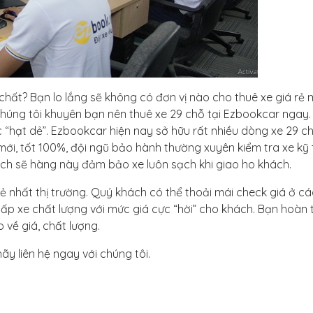
a chất? Bạn lo lắng sẽ không có đơn vị nào cho thuê xe giá rẻ
úng tôi khuyên bạn nên thuê xe 29 chỗ tại Ezbookcar ngay
ực “hạt dẻ”. Ezbookcar hiện nay sở hữu rất nhiều dòng xe 29 ch
mới, tốt 100%, đội ngũ bảo hành thường xuyên kiểm tra xe kỹ
sạch sẽ hàng này đảm bảo xe luôn sạch khi giao ho khách.
rẻ nhất thị trường. Quý khách có thể thoải mái check giá ở cá
cấp xe chất lượng với mức giá cực “hời” cho khách. Bạn hoàn
 về giá, chất lượng.
ãy liên hệ ngay với chúng tôi.