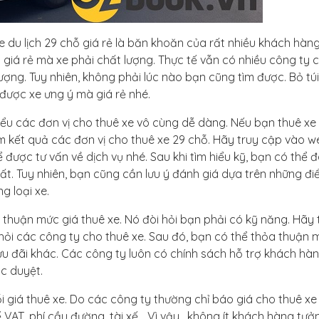
 du lịch 29 chỗ
giá rẻ là băn khoăn của rất nhiều khách hàng
iá rẻ mà xe phải chất lượng. Thực tế vẫn có nhiều công ty 
ượng. Tuy nhiên, không phải lúc nào bạn cũng tìm được. Bỏ tú
 được xe ưng ý mà giá rẻ nhé.
hiểu các đơn vị cho thuê xe vô cùng dễ dàng. Nếu bạn thuê xe 
m kết quả các đơn vị cho thuê xe 29 chỗ. Hãy truy cập vào w
 được tư vấn về dịch vụ nhé. Sau khi tìm hiểu kỹ, bạn có thể 
nhất. Tuy nhiên, bạn cũng cần lưu ý đánh giá dựa trên những đ
g loại xe.
 thuận mức giá thuê xe. Nó đòi hỏi bạn phải có kỹ năng. Hãy
 hỏi các công ty cho thuê xe. Sau đó, bạn có thể thỏa thuận 
 đãi khác. Các công ty luôn có chính sách hỗ trợ khách hà
c duyệt.
ỗi giá thuê xe. Do các công ty thường chỉ báo giá cho thuê x
 VAT, phí cầu đường, tài xế… Vì vậy , không ít khách hàng tưở