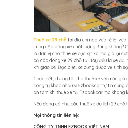
Thuê xe 29 chỗ
tại địa chỉ nào vừa rẻ lại vừ
cung cấp dòng xe chất lượng đúng không? Ch
là đơn vị cho thuê xe cực xịn xò mà giá lại c
cả các dòng xe 29 chỗ tại đây đều là xe đời 
khi giao xe. Đặc biệt, xe cũng được vệ sinh 
Chưa hết, chúng tôi cho thuê xe với mức giá 
công ty khác nhau vì Ezbookcar tự tin cung 
an tâm khi thuê xe tại Ezbookcar mà không lo
Nếu đang có nhu cầu thuê xe du lịch 29 chỗ h
Mọi thông tin liên hệ:
CÔNG TY TNHH EZBOOK VIỆT NAM