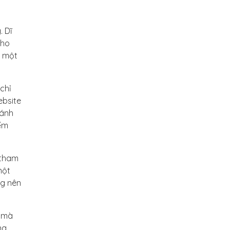
. Dĩ
cho
i một
chỉ
ebsite
đánh
iểm
 tham
một
ng nên
e mà
ng