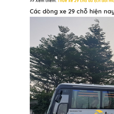
>> Xem thêm:
Thuê xe 29 chỗ du lịch đời mớ
Các dòng xe 29 chỗ hiện na