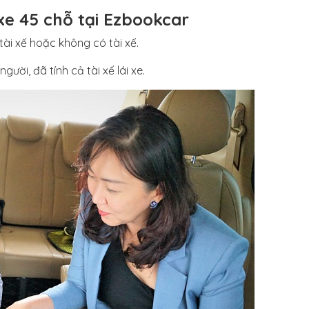
 xe 45 chỗ tại Ezbookcar
tài xế hoặc không có tài xế.
gười, đã tính cả tài xế lái xe.