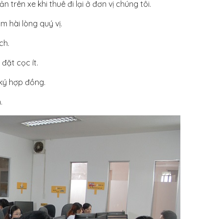
trên xe khi thuê đi lại ở đơn vị chúng tôi.
m hài lòng quý vị.
ch.
đặt cọc ít.
 ký hợp đồng.
.