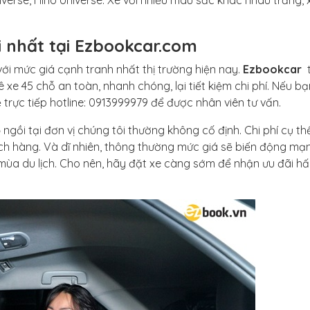
iverse, Hino Universe. Xe với nhiều màu sắc khác nhau trắng, 
i nhất tại Ezbookcar.com
với mức giá cạnh tranh nhất thị trường hiện nay.
Ezbookcar
t
e 45 chỗ an toàn, nhanh chóng, lại tiết kiệm chi phí. Nếu bạ
 trực tiếp hotline: 0913999979 để được nhân viên tư vấn.
ỗ
ngồi tại đơn vị chúng tôi thường không cố định. Chi phí cụ th
ch hàng. Và dĩ nhiên, thông thường mức giá sẽ biến động mạ
 mùa du lịch. Cho nên, hãy đặt xe càng sớm để nhận ưu đãi h