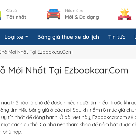
Giá cả
Mẫu mã xe
Tốt nhất
Mới & Đa dạng
Loại xe
Bảng giá thuê xe du lịch
Tin tức
Chỗ Mới Nhất Tại Ezbookcar.Com
hỗ Mới Nhất Tại Ezbookcar.Com
n nay thế nào là chủ đề được nhiều người tìm hiểu. Trước khi q
ờng tìm hiểu bảng giá ở các nơi. Sau khi nắm rõ mức giá chun
i uy tín nhất để đồng hành. Ở bài viết này, Ezbookcar.com sẽ 
i một cách cụ thể. Cả nhà nên tham khảo để nắm bắt được ch
h phù hợp.