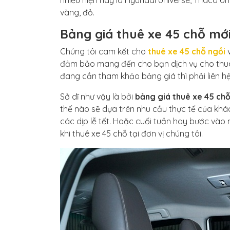
nhiều hiện nay là Hyundai Universe, Thaco Un
vàng, đỏ.
Bảng giá thuê xe 45 chỗ mớ
Chúng tôi cam kết cho
thuê xe 45 chỗ ngồi
đảm bảo mang đến cho bạn dịch vụ cho thuê x
đang cần tham khảo bảng giá thì phải liên hệ
Sở dĩ như vậy là bởi
bảng giá thuê xe 45 ch
thế nào sẽ dựa trên nhu cầu thực tế của khá
các dịp lễ tết. Hoặc cuối tuần hay bước vào
khi thuê xe 45 chỗ tại đơn vị chúng tôi.