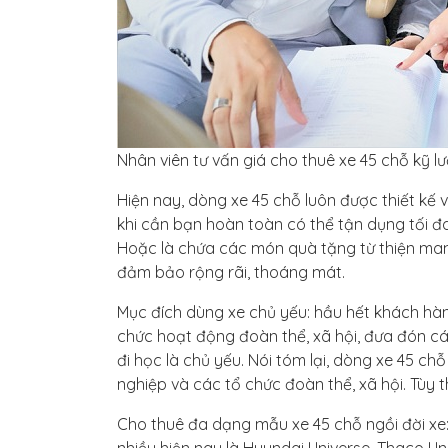
Nhân viên tư vấn giá cho thuê xe 45 chỗ kỹ l
Hiện nay, dòng xe 45 chỗ luôn được thiết kế v
khi cần bạn hoàn toàn có thể tận dụng tối đa 
Hoặc là chứa các món quà tặng từ thiện man
đảm bảo rộng rãi, thoáng mát.
Mục đích dùng xe chủ yếu: hầu hết khách hàn
chức hoạt động đoàn thể, xã hội, đưa đón cán 
đi học là chủ yếu. Nói tóm lại, dòng xe 45 
nghiệp và các tổ chức đoàn thể, xã hội. Tùy 
Cho thuê đa dạng mẫu xe 45 chỗ ngồi đời xe: