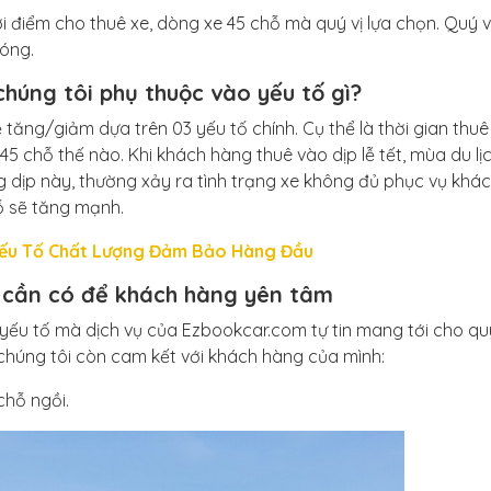
i điểm cho thuê xe, dòng xe 45 chỗ mà quý vị lựa chọn. Quý v
hóng.
chúng tôi phụ thuộc vào yếu tố gì?
 tăng/giảm dựa trên 03 yếu tố chính. Cụ thể là thời gian thuê
5 chỗ thế nào. Khi khách hàng thuê vào dịp lễ tết, mùa du l
g dịp này, thường xảy ra tình trạng xe không đủ phục vụ khá
hỗ sẽ tăng mạnh.
Yếu Tố Chất Lượng Đảm Bảo Hàng Đầu
 cần có để khách hàng yên tâm
3 yếu tố mà dịch vụ của Ezbookcar.com tự tin mang tới cho qu
chúng tôi còn cam kết với khách hàng của mình:
chỗ ngồi.