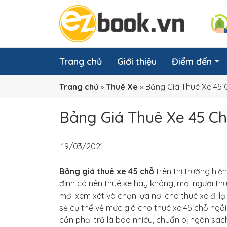
Trang chủ
Giới thiệu
Điểm đến
Trang chủ
»
Thuê Xe
»
Bảng Giá Thuê Xe 45 
Bảng Giá Thuê Xe 45 C
19/03/2021
Bảng giá thuê xe 45 chỗ
trên thị trường hiệ
định có nên thuê xe hay không, mọi người thư
mới xem xét và chọn lựa nơi cho thuê xe đi lạ
sẻ cụ thể về mức giá cho thuê xe 45 chỗ ngồ
cần phải trả là bao nhiêu, chuẩn bị ngân sác