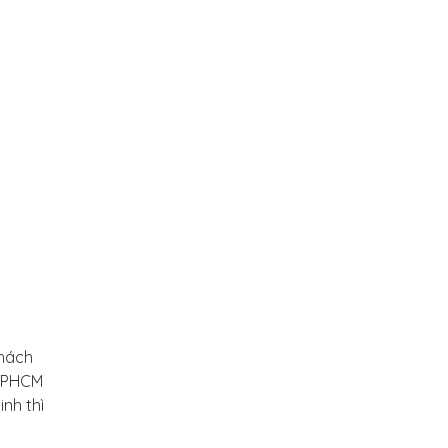
khách
 TPHCM
nh thì