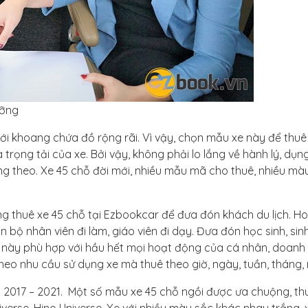
ưỡng
ới khoang chứa đồ rộng rãi. Vì vậy, chọn mẫu xe này để thuê đ
trọng tải của xe. Bởi vậy, không phải lo lắng về hành lý, dụng
g theo. Xe 45 chỗ đời mới, nhiều mẫu mã cho thuê, nhiều màu
g thuê xe 45 chỗ tại Ezbookcar để đưa đón khách du lịch. H
bộ nhân viên đi làm, giáo viên đi dạy. Đưa đón học sinh, sinh
chỗ này phù hợp với hầu hết mọi hoạt động của cá nhân, doanh
theo nhu cầu sử dụng xe mà thuê theo giờ, ngày, tuần, tháng,
 2017 – 2021. Một số mẫu xe 45 chỗ ngồi được ưa chuộng, th