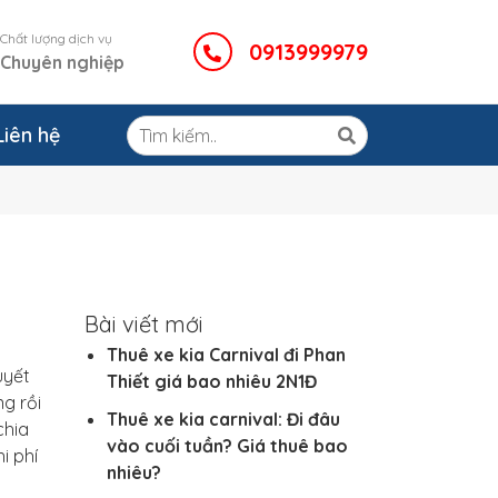
Chất lượng dịch vụ
0913999979
Chuyên nghiệp
Liên hệ
Bài viết mới
Thuê xe kia Carnival đi Phan
uyết
Thiết giá bao nhiêu 2N1Đ
g rồi
Thuê xe kia carnival: Đi đâu
chia
vào cuối tuần? Giá thuê bao
i phí
nhiêu?