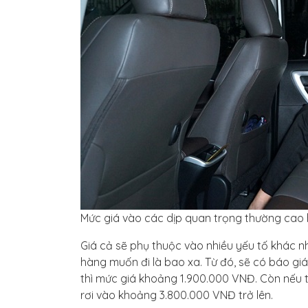
Mức giá vào các dịp quan trọng thường cao 
Giá cả sẽ phụ thuộc vào nhiều yếu tố khác n
hàng muốn đi là bao xa. Từ đó, sẽ có báo gi
thì mức giá khoảng 1.900.000 VNĐ. Còn nếu t
rơi vào khoảng 3.800.000 VNĐ trở lên.