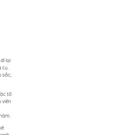
i lại
 cụ.
 sắc,
oặc tổ
 viên
 năm.
uê