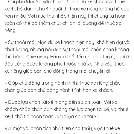
– Chi phí đi lại: So với chi phí đi lại giữa xe khách và thuê
xe 4 chỗ dành cho 4 người thì thuê xe riêng không hề cao
hơn nhiều. Với mức thu nhập hiện nay thì chúng ta hoàn
toàn có thể bỏ thêm chút chi phí đi đường để thuê xe
riêng.
– Sự thoải mái: Mặc dù xe khách hiện nay khá hiện đại và
chất lượng, nhưng nói đến sự thoải mái chắc chắn không
thể bằng đi xe riêng. Bạn có thể đến nơi nào tùy ý, nghỉ ở
đâu cũng được không phụ thuộc nhà xe. Như vậy, thuê
xe riêng giúp bạn chủ động trong mọi chuyến đi.
– Giúp chủ động trong hành trình: Thuê xe riêng chắc
chắn giúp bạn chủ động hành trình hơn xe khách.
– Được lựa chọn tài xế mang đến sự an toàn: Với xe
khách chắc chắn bạn không thể lựa chọn tài xế, với thuê
xe 4 chỗ thì hoàn toàn được lựa chọn tài xế.
Với một vài phân tích nhỏ trên cho thấy, việc thuê xe