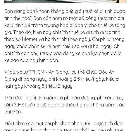
Bạn đang băn khoăn không biết giá thuê xé đi tỉnh được
tính thế nào? Bạn cần nắm rõ một số công thức tính phí
xe đi tỉnh để tránh trường hợp bị đơn vị cho thuê xe tăng
giá. Theo đó, hiện nay phí tính thuê xe đi tỉnh được tính
theo số kilomet và hành trình theo ngày. Chi phí đi trong
ngày chắc chắn sẽ rẻ hơn nhiều so với đi hai ngày. Chi
phí tính còn phụ thuộc vào dòng xe bạn lựa chọn đó là
xe cao cấp hay bình dân.
Ví dụ, xe từ TPHCM – An Giang, cụ thể Châu Đốc An
Giang đi trong ngày phí khoảng 2,5 triệu/ngày. Nếu đi
hai ngày khoảng 5 triệu/2 ngày.
Trên đây là phí tính gồm có phí cầu đường, phí xăng xe,
tài xế. Một số nơi sẽ báo giá thấp hơn vì không gồm các
phí trên.
Mỗi tỉnh sẽ có một chi phí khác nhau đều được tính dựa
trên kilomet hoặc thời gian. Bạn có thể yêu cầu phí trọn