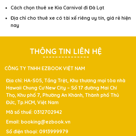
Cách chọn thuê xe Kia Carnival đi Đà Lạt
Địa chỉ cho thuê xe có tài xế riêng uy tín, giá rẻ hiện
nay
THÔNG TIN LIÊN HỆ
CÔNG TY TNHH EZBOOK VIỆT NAM
Địa chỉ: HA-S05, Tầng Trệt, Khu thương mại tòa nhà
Hawaii Chung Cư New City – Số 17 đường Mai Chí
Thọ, Khu phố 7, Phường An Khánh, Thành phố Thủ
Đức, Tp.HCM, Việt Nam
Mã số thuế: 0312702942
Email: booking@ezbook.vn
Số điện thoại: 0913999979