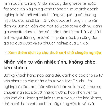
minh bạch, rõ ràng. Ví dụ như xây dựng website hoặc
fanpage. Khi xây dựng kênh thông tin, mục đích doanh
nghiệp là kết nối với khách hàng và quảng bá thương
hiệu. Do đó, họ sẽ làm tốt việc update thông tin, tư vấn
dịch vụ. Bạn chỉ cần vào một số website về dịch vụ, đánh
giá website được chăm sóc cẩn thận từ các bài viết, hình
ảnh và gọi điện nghe tư vấn – phần nào bạn cũng đánh
giá sơ qua được về sự chuyên nghiệp của DN đó.
>>
Xem thêm dịch vụ cho thuê xe 4 chỗ chuyên nghiệp
Nhân viên tư vấn nhiệt tình, không chèo
kéo khách
Bất kỳ khách hàng nào cũng đều đánh giá cao cho sự tư
vấn nhiệt tình của nhân viên tư vấn. Một DN chuyên
nghiệp sẽ đào tạo nhân viên bài bản và làm việc thực sự
chuyên nghiệp. Đối với những trường hợp nhân viên tư
vấn khó chịu, không có kiến thức tư vấn, chèo kéo khách,
thậm chí thờ ơ với khách thì hãy dừng việc tư vấn và