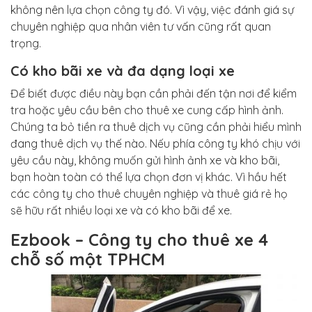
không nên lựa chọn công ty đó. Vì vậy, việc đánh giá sự
chuyên nghiệp qua nhân viên tư vấn cũng rất quan
trọng.
Có kho bãi xe và đa dạng loại xe
Để biết được điều này bạn cần phải đến tận nơi để kiểm
tra hoặc yêu cầu bên cho thuê xe cung cấp hình ảnh.
Chúng ta bỏ tiền ra thuê dịch vụ cũng cần phải hiểu mình
đang thuê dịch vụ thế nào. Nếu phía công ty khó chịu với
yêu cầu này, không muốn gửi hình ảnh xe và kho bãi,
bạn hoàn toàn có thể lựa chọn đơn vị khác. Vì hầu hết
các công ty cho thuê chuyên nghiệp và thuê giá rẻ họ
sẽ hữu rất nhiều loại xe và có kho bãi để xe.
Ezbook – Công ty cho thuê xe 4
chỗ số một TPHCM