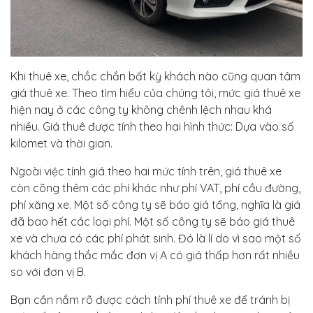
Khi thuê xe, chắc chắn bất kỳ khách nào cũng quan tâm
giá thuê xe. Theo tìm hiểu của chúng tôi, mức giá thuê xe
hiện nay ở các công ty không chênh lệch nhau khá
nhiều. Giá thuê được tính theo hai hình thức: Dựa vào số
kilomet và thời gian.
Ngoài việc tính giá theo hai mức tính trên, giá thuê xe
còn cõng thêm các phí khác như phí VAT, phí cầu đường,
phí xăng xe. Một số công ty sẽ báo giá tổng, nghĩa là giá
đã bao hết các loại phí. Một số công ty sẽ báo giá thuê
xe và chưa có các phí phát sinh. Đó là lí do vì sao một số
khách hàng thắc mắc đơn vị A có giá thấp hơn rất nhiều
so với đơn vị B.
Bạn cần nắm rõ được cách tính phí thuê xe để tránh bị