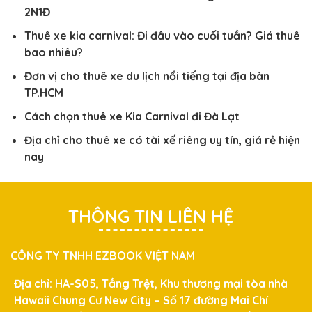
2N1Đ
Thuê xe kia carnival: Đi đâu vào cuối tuần? Giá thuê
bao nhiêu?
Đơn vị cho thuê xe du lịch nổi tiếng tại địa bàn
TP.HCM
Cách chọn thuê xe Kia Carnival đi Đà Lạt
Địa chỉ cho thuê xe có tài xế riêng uy tín, giá rẻ hiện
nay
THÔNG TIN LIÊN HỆ
CÔNG TY TNHH EZBOOK VIỆT NAM
Địa chỉ: HA-S05, Tầng Trệt, Khu thương mại tòa nhà
Hawaii Chung Cư New City – Số 17 đường Mai Chí