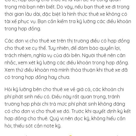
trọng mà bạn nên biết. Do vậy, nếu bạn thuê xe đi trong
thời gian lâu dài, đặc biệt là hình thức thuê xe không có
tài xế phục vụ. Bạn cần kiểm tra kỹ lưỡng các điều khoản
trong hợp đồng.
Các đơn vị cho thuê xe trên thị trường điều có hợp đồng
cho thuê xe cụ thể. Tuy nhiên, để đảm bảo quyền lợi,
trách nhiệm, nghĩa vụ của đôi bên. Người thuê nên cân
nhắc, xem xét kỹ lưỡng các điều khoản trong hợp đồng.
Xem thử điều khoản mà mình thỏa thuận khi thuê xe đã
có trong hợp đồng hay chưa.
Hỏi kỹ lưỡng bên cho thuê xe về giá cả, các khoản chi
phí phát sinh nếu có. Điều này rất quan trọng, tránh
trường hợp phải chi trả mức phí phát sinh không đáng
có cho đơn vị cho thuê xe đó. Trước khi quyết định ký kết
hợp đồng cho thuê. Quý vị nên đọc kỹ, không hiểu cần
hỏi, thiếu sót cần note kỹ.