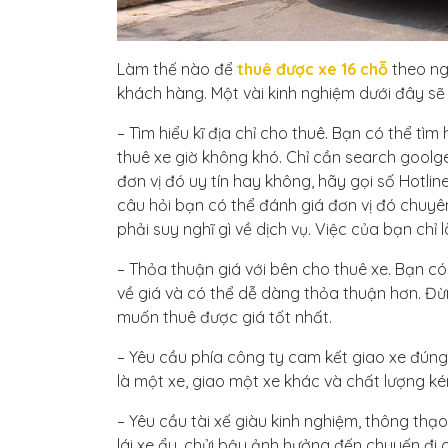
Làm thế nào để
thuê được xe 16 chỗ
theo ng
khách hàng. Một vài kinh nghiệm dưới đây sẽ
– Tìm hiểu kĩ địa chỉ cho thuê. Bạn có thể tìm
thuê xe giờ không khó. Chỉ cần search goolge
đơn vị đó uy tín hay không, hãy gọi số Hotline
câu hỏi bạn có thể đánh giá đơn vị đó chuyê
phải suy nghĩ gì về dịch vụ. Việc của bạn chỉ 
– Thỏa thuận giá với bên cho thuê xe. Bạn c
về giá và có thể dễ dàng thỏa thuận hơn. Đừn
muốn thuê được giá tốt nhất.
– Yêu cầu phía công ty cam kết giao xe đún
là một xe, giao một xe khác và chất lượng k
– Yêu cầu tài xế giàu kinh nghiệm, thông thạo
lái xe ẩu, chửi bậy ảnh hưởng đến chuyến đi c