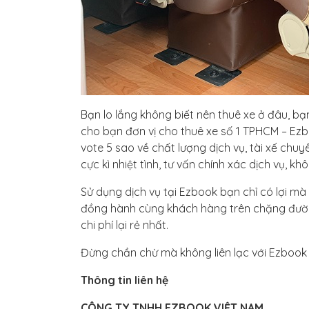
Bạn lo lắng không biết nên thuê xe ở đâu, bạn
cho bạn đơn vị cho thuê xe số 1 TPHCM – Ez
vote 5 sao về chất lượng dịch vụ, tài xế chu
cực kì nhiệt tình, tư vấn chính xác dịch vụ, k
Sử dụng dịch vụ tại Ezbook bạn chỉ có lợi mà 
đồng hành cùng khách hàng trên chặng đường
chi phí lại rẻ nhất.
Đừng chần chừ mà không liên lạc với Ezbook 
Thông tin liên hệ
CÔNG TY TNHH EZBOOK VIỆT NAM