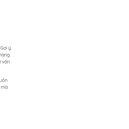
 Gợi ý
 hàng
ư vấn
luôn
ẻ mà