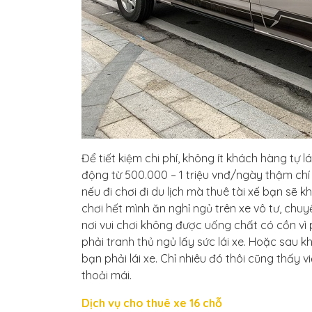
Để tiết kiệm chi phí, không ít khách hàng tự lá
động từ 500.000 – 1 triệu vnđ/ngày thậm chí l
nếu đi chơi đi du lịch mà thuê tài xế bạn sẽ 
chơi hết mình ăn nghỉ ngủ trên xe vô tư, chuyế
nơi vui chơi không được uống chất có cồn vì p
phải tranh thủ ngủ lấy sức lái xe. Hoặc sau k
bạn phải lái xe. Chỉ nhiêu đó thôi cũng thấy v
thoải mái.
Dịch vụ cho thuê xe 16 chỗ