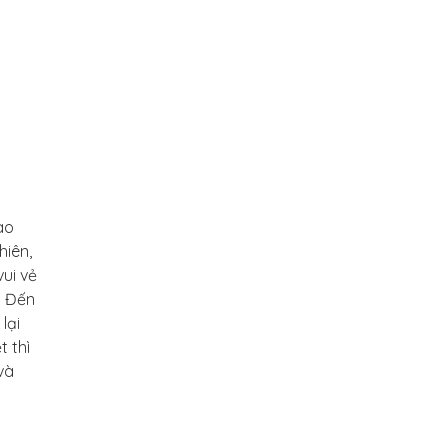
ao
hiên,
vui vẻ
. Đến
lại
t thì
và