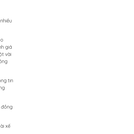
 nhiều
ho
nh giá
ột vài
hông
ng tin
ong
p đồng
ài xế