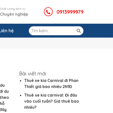
Chất lượng dịch vụ
0913999979
Chuyên nghiệp
Liên hệ
Bài viết mới
Thuê xe kia Carnival đi Phan
 du
Thiết giá bao nhiêu 2N1Đ
đi du
Thuê xe kia carnival: Đi đâu
 theo
vào cuối tuần? Giá thuê bao
chỗ
nhiêu?
đây.