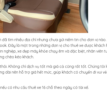
 đã tìm nhiều địa chỉ nhưng chưa gửi niềm tin cho đơn vị nào.
book. Đây là một trong những đơn vị cho thuê xe được khách
yên nghiệp, xe đẹp máy khỏe chạy êm và đặc biệt, nhân viên t
hông chèo kéo khách.
thôi. Không chỉ dịch vụ tốt mà giá cả cũng rất tốt. Chúng tôi 
 dài nên hỗ trợ giá hết mức, giúp khách có chuyến đi vui v
nếu có nhu cầu thuê xe 16 chỗ theo ngày có tài xế.