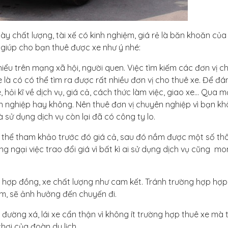
ày chất lượng, tài xế có kinh nghiệm, giá rẻ là băn khoăn của
 giúp cho bạn thuê được xe như ý nhé:
 hiểu trên mạng xã hội, người quen. Việc tìm kiếm các đơn vị c
 là có có thể tìm ra được rất nhiều đơn vị cho thuê xe. Để đá
, hỏi kĩ về dịch vụ, giá cả, cách thức làm việc, giao xe… Qua m
n nghiệp hay không. Nên thuê đơn vị chuyên nghiệp vì bạn k
là sử dụng dịch vụ còn lại đã có công ty lo.
ó thể tham khảo trước đó giá cả, sau đó nắm được một số thô
g ngại việc trao đổi giá vì bất kì ai sử dụng dịch vụ cũng m
g hợp đồng, xe chất lượng như cam kết. Tránh trường hợp hợ
ém, sẽ ảnh hưởng đến chuyến đi.
 đường xá, lái xe cẩn thận vì không ít trường hợp thuê xe mà t
hơi của đoàn du lịch.