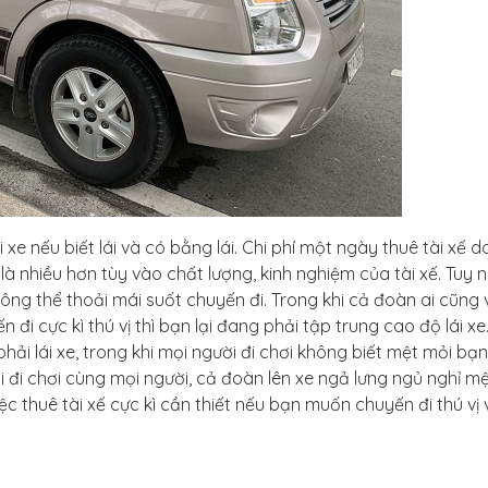
i xe nếu biết lái và có bằng lái. Chi phí một ngày thuê tài xế d
à nhiều hơn tùy vào chất lượng, kinh nghiệm của tài xế. Tuy n
không thể thoải mái suốt chuyến đi. Trong khi cả đoàn ai cũng 
n đi cực kì thú vị thì bạn lại đang phải tập trung cao độ lái xe
hải lái xe, trong khi mọi người đi chơi không biết mệt mỏi bạn 
hi đi chơi cùng mọi người, cả đoàn lên xe ngả lưng ngủ nghỉ mệ
iệc thuê tài xế cực kì cần thiết nếu bạn muốn chuyến đi thú vị 