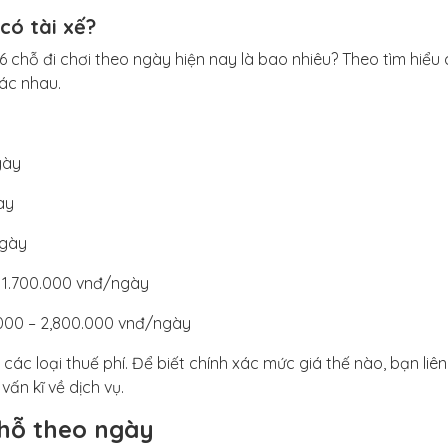
có tài xế?
 chỗ đi chơi theo ngày hiện nay là bao nhiêu? Theo tìm hiểu
hác nhau.
gày
ày
ngày
 1.700.000 vnđ/ngày
000 – 2,800.000 vnđ/ngày
ác loại thuế phí. Để biết chính xác mức giá thế nào, bạn liên
vấn kĩ về dịch vụ.
chỗ theo ngày