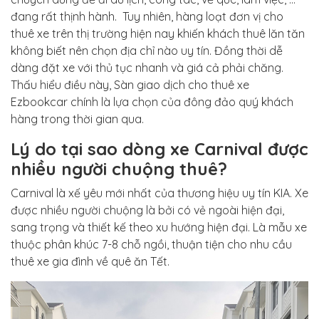
đang rất thịnh hành. Tuy nhiên, hàng loạt đơn vị cho
thuê xe trên thị trường hiện nay khiến khách thuê lăn tăn
không biết nên chọn địa chỉ nào uy tín. Đồng thời dễ
dàng đặt xe với thủ tục nhanh và giá cả phải chăng.
Thấu hiểu điều này, Sàn giao dịch cho thuê xe
Ezbookcar chính là lựa chọn của đông đảo quý khách
hàng trong thời gian qua.
Lý do tại sao dòng xe Carnival được
nhiều người chuộng thuê?
Carnival là xế yêu mới nhất của thương hiệu uy tín KIA. Xe
được nhiều người chuộng là bởi có vẻ ngoài hiện đại,
sang trọng và thiết kế theo xu hướng hiện đại. Là mẫu xe
thuộc phân khúc 7-8 chỗ ngồi, thuận tiện cho nhu cầu
thuê xe gia đình về quê ăn Tết.