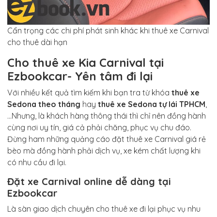
Cẩn trọng các chi phí phát sinh khác khi thuê xe Carnival
cho thuê dài hạn
Cho thuê xe Kia Carnival tại
Ezbookcar- Yên tâm đi lại
Với nhiều kết quả tìm kiếm khi bạn tra từ khóa
thuê xe
Sedona theo tháng
hay
thuê xe Sedona tự lái TPHCM
,
…Nhưng, là khách hàng thông thái thì chỉ nên đồng hành
cùng nơi uy tín, giá cả phải chăng, phục vụ chu đáo.
Đừng ham những quảng cáo đặt thuê xe Carnival giá rẻ
bèo mà đồng hành phải dịch vụ, xe kém chất lượng khi
có nhu cầu đi lại.
Đặt xe Carnival online dễ dàng tại
Ezbookcar
Là sàn giao dịch chuyên cho thuê xe đi lại phục vụ nhu