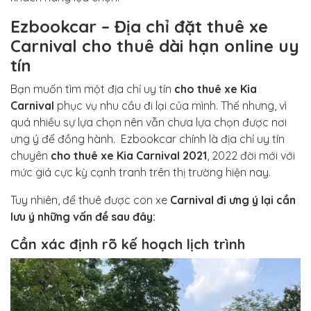
Ezbookcar – Địa chỉ đặt thuê xe
Carnival cho thuê dài hạn online uy
tín
Bạn muốn tìm một địa chỉ uy tín
cho thuê xe Kia
Carnival
phục vụ nhu cầu đi lại của mình. Thế nhưng, vì
quá nhiều sự lựa chọn nên vẫn chưa lựa chọn được nơi
ưng ý để đồng hành. Ezbookcar chính là địa chỉ uy tín
chuyên
cho thuê xe Kia Carnival 2021
, 2022 đời mới với
mức giá cực kỳ cạnh tranh trên thị trường hiện nay.
Tuy nhiên, để thuê được con xe
Carnival đi ưng ý lại cần
lưu ý những vấn đề sau đây:
Cần xác định rõ kế hoạch lịch trình