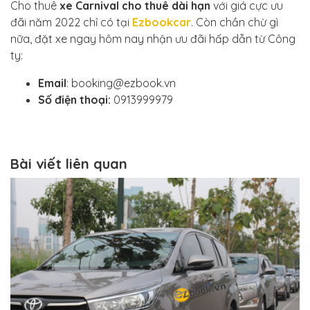
Cho thuê
xe Carnival cho thuê dài hạn
với giá cực ưu
đãi năm 2022 chỉ có tại
Ezbookcar
. Còn chần chừ gì
nữa, đặt xe ngay hôm nay nhận ưu đãi hấp dẫn từ Công
ty:
Email
: booking@ezbook.vn
Số điện thoại:
0913999979
Bài viết liên quan