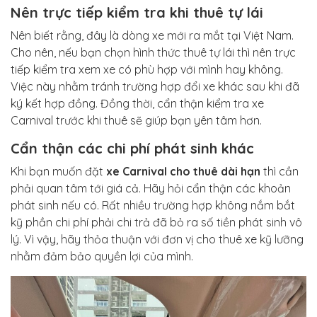
Nên trực tiếp kiểm tra khi thuê tự lái
Nên biết rằng, đây là dòng xe mới ra mắt tại Việt Nam.
Cho nên, nếu bạn chọn hình thức thuê tự lái thì nên trực
tiếp kiểm tra xem xe có phù hợp với mình hay không.
Việc này nhằm tránh trường hợp đổi xe khác sau khi đã
ký kết hợp đồng. Đồng thời, cẩn thận kiểm tra xe
Carnival trước khi thuê sẽ giúp bạn yên tâm hơn.
Cẩn thận các chi phí phát sinh khác
Khi bạn muốn đặt
xe Carnival cho thuê dài hạn
thì cần
phải quan tâm tới giá cả. Hãy hỏi cẩn thận các khoản
phát sinh nếu có. Rất nhiều trường hợp không nắm bắt
kỹ phần chi phí phải chi trả đã bỏ ra số tiền phát sinh vô
lý. Vì vậy, hãy thỏa thuận với đơn vị cho thuê xe kỹ lưỡng
nhằm đảm bảo quyền lợi của mình.