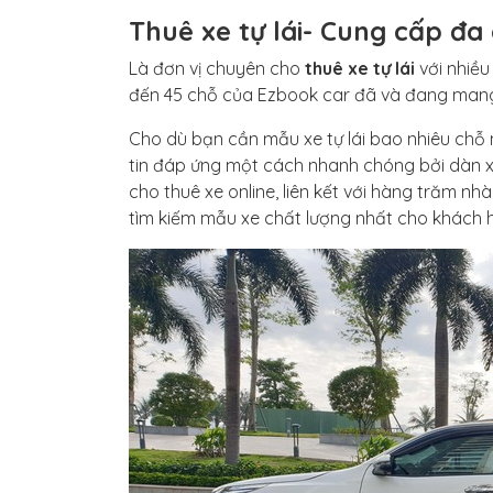
Thuê xe tự lái- Cung cấp đa
Là đơn vị chuyên cho
thuê xe tự lái
với nhiều
đến 45 chỗ của Ezbook car đã và đang mang t
Cho dù bạn cần mẫu xe tự lái bao nhiêu chỗ ng
tin đáp ứng một cách nhanh chóng bởi dàn xe 
cho thuê xe online, liên kết với hàng trăm nh
tìm kiếm mẫu xe chất lượng nhất cho khách h