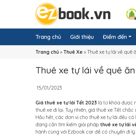
Trang chủ
Giới thiệu
Điểm đến
Trang chủ
»
Thuê Xe
»
Thuê xe tự lái về quê 
Thuê xe tự lái về quê ăn
15/01/2023
Giá thuê xe tự lái Tết 2023
là từ khóa được n
thuê xe đi lại. Tuy nhiên, giá thuê xe Tết ch
Hầu hết, các đơn vị cho thuê xe tự lái đều có
đang cần tìm kiếm giải pháp
thuê xe tự lái 
hành cùng với Ezbook car để có chuyến đi lý