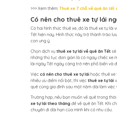
>>> Xem thêm:
Thuê xe 7 chỗ về quê ăn tết c
Có nên cho thuê xe tự lái n
Có hai hình thức thuê xe, đó là thuê xe tự lái 
Tết hiện nay. Hình thức này trở thành trào 
con ưng ý.
Chọn dịch vụ
thuê xe tự lái về quê ăn Tết
sẽ 
những thủ tục đơn giản là có ngay chiếc xe mu
lái ngày Tết ngày càng trở nên phổ biến và 
Việc
có nên cho thuê xe tự lái
hoặc thuê xe t
nhiều ưu điểm nổi bật, thì việc
thuê xe tự lái
v
quê cùng gia đình sau một năm dài làm việc 
Trường hợp, nếu bạn muốn về quê trong thời 
xe tự lái theo tháng
để về quê ăn Tết. Khi ch
chuyến đi dài hạn của mình khi có nhu cầu.