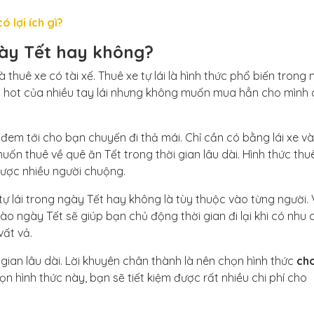
ó lợi ích gì?
gày Tết hay không?
và thuê xe có tài xế. Thuê xe tự lái là hình thức phổ biến trong
lưu hot của nhiều tay lái nhưng không muốn mua hẳn cho mình 
đem tới cho bạn chuyến đi thả mái. Chỉ cần có bằng lái xe và
ốn thuê về quê ăn Tết trong thời gian lâu dài. Hình thức thuê
được nhiều người chuộng.
ự lái trong ngày Tết hay không là tùy thuộc vào từng người. 
ào ngày Tết sẽ giúp bạn chủ động thời gian đi lại khi có nhu 
vất vả.
gian lâu dài. Lời khuyên chân thành là nên chọn hình thức
ch
ọn hình thức này, bạn sẽ tiết kiệm được rất nhiều chi phí cho