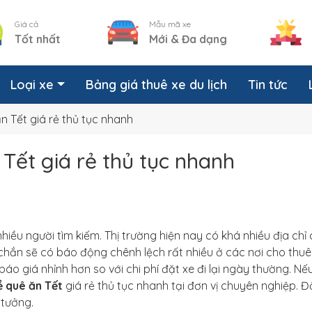
Giá cả
Mẫu mã xe
Tốt nhất
Mới & Đa dạng
Loại xe
Bảng giá thuê xe du lịch
Tin tức
ăn Tết giá rẻ thủ tục nhanh
 Tết giá rẻ thủ tục nhanh
hiều người tìm kiếm. Thị trường hiện nay có khá nhiều địa chỉ
ắc chắn sẽ có báo động chênh lệch rất nhiều ở các nơi cho thuê
 báo giá nhỉnh hơn so với chi phí đặt xe đi lại ngày thường. Nế
về quê ăn Tết
giá rẻ thủ tục nhanh tại đơn vị chuyên nghiệp. 
 tưởng.