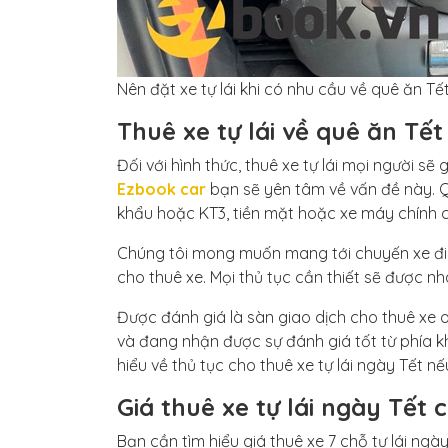
Nên đặt xe tự lái khi có nhu cầu về quê ăn Tế
Thuê xe tự lái về quê ăn Tết
Đối với hình thức, thuê xe tự lái mọi người s
Ezbook car
bạn sẽ yên tâm về vấn đề này. Q
khẩu hoặc KT3, tiền mặt hoặc xe máy chính ch
Chúng tôi mong muốn mang tới chuyến xe đi lạ
cho thuê xe. Mọi thủ tục cần thiết sẽ được n
Được đánh giá là sàn giao dịch cho thuê xe
và đang nhận được sự đánh giá tốt từ phía k
hiểu về thủ tục cho thuê xe tự lái ngày Tết n
Giá thuê xe tự lái ngày Tết 
Bạn cần tìm hiểu giá thuê xe 7 chỗ tự lái ngà