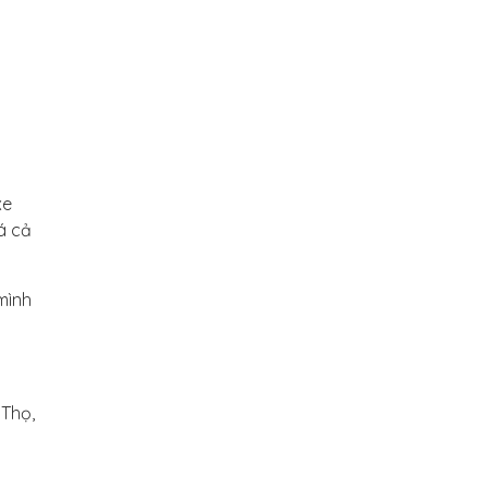
xe
á cả
 mình
 Thọ,