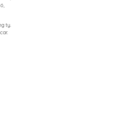
ó,
g ty.
car.