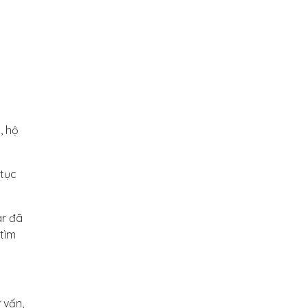
, hộ
 tục
ar đã
 tìm
 vấn,