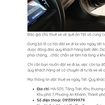
Báo giá cho thuê xe về quê ăn Tết vô cùng c
Đừng bỏ lỡ cơ hội đặt xe đi lại vào ngày tết 
được đông đảo quý khách hàng biết đến. Dịch
phải chăng, …chắc chắn sẽ làm hài lòng vị kh
Chỉ cần bạn muốn đặt xe đi lại, việc còn lại đ
quý khách hàng sẽ có chuyến đi tự lái xe về
Mọi thông tin đặt thuê xe ngày Tết. Quý khách
Địa chỉ:
HA-S05, Tầng Trệt, Khu thương 
Khu phố 7, Phường An Khánh, Thành ph
Số điện thoại: 0913999979