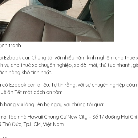
ạnh tranh
tại Ezbook car. Chúng tôi với nhiều năm kinh nghiệm cho thuê 
 vụ cho thuê xe chuyên nghiệp, xe đời mới, thủ tục nhanh, gi
ách hàng khó tính nhất.
ã có Ezbook car lo liệu. Tự tin rằng, với sự chuyên nghiệp của
 quê ăn Tết một cách an tâm.
 hàng vui lòng liên hệ ngay với chúng tôi qua:
mại tòa nhà Hawaii Chung Cư New City – Số 17 đường Mai Chí
ố Thủ Đức, Tp.HCM, Việt Nam