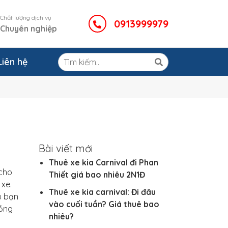
Chất lượng dịch vụ
0913999979
Chuyên nghiệp
Liên hệ
Bài viết mới
Thuê xe kia Carnival đi Phan
 cho
Thiết giá bao nhiêu 2N1Đ
 xe.
Thuê xe kia carnival: Đi đâu
u bạn
vào cuối tuần? Giá thuê bao
Đồng
nhiêu?