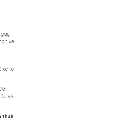
 ngày
con xe
 xe tự
Với
cầu về
o thuê