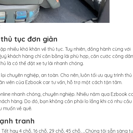
t
 thủ tục đơn giản
ẽ gặp nhiều khó khăn về thủ tục. Tuy nhiên, đồng hành cùng với
uý khách hàng chỉ cần bằng lái phù hợp, căn cước công dân
ủ là có thể đặt xe tự lái nhanh chóng.
i chuyên nghiệp, an toàn. Cho nên, luôn tối ưu quy trình thủ
hân viên của Ezbook car tư vấn, hỗ trợ một cách tận tâm.
 online nhanh chóng, chuyên nghiệp. Nhiều năm qua Ezbook c
hách hàng. Do đó, bạn không cần phải lo lắng khi có nhu cầu
ếu muốn về quê.
cạnh tranh
y Tết hay 4 chỗ, 16 chỗ, 29 chỗ, 45 chỗ, …Chúng tôi sẵn sàng tư