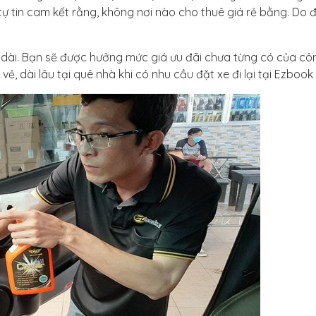
 tin cam kết rằng, không nơi nào cho thuê giá rẻ bằng. Do đ
 dài. Bạn sẽ được hưởng mức giá ưu đãi chưa từng có của côn
vẻ, dài lâu tại quê nhà khi có nhu cầu đặt xe đi lại tại Ezbook 