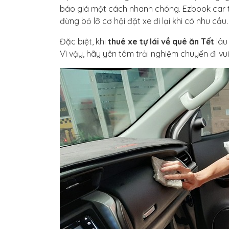
báo giá một cách nhanh chóng. Ezbook car tự
đừng bỏ lỡ cơ hội đặt xe đi lại khi có nhu cầu.
Đặc biệt, khi
thuê xe tự lái về quê ăn Tết
lâu
Vì vậy, hãy yên tâm trải nghiệm chuyến đi vui 