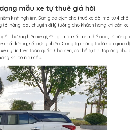
 dạng mẫu xe tự thuê giá hời
 năm kinh nghiệm. Sàn giao dịch cho thuê xe đời mới từ 4 chỗ
ới hàng loạt chuyến đi lý tưởng cho khách hàng khi cần xe đi
ồi, thương hiệu xe gì, đời gì, màu sắc như thế nào, …Chúng tô
chất lượng, số lượng nhiều. Công ty chúng tôi là sàn giao d
à xe uy tín trên toàn quốc. Cho nên, có thể tự tin đáp ứng nhu
àng khi có nhu cầu.