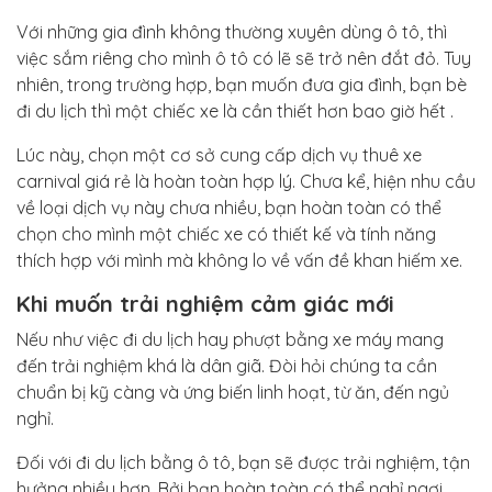
Với những gia đình không thường xuyên dùng ô tô, thì
việc sắm riêng cho mình ô tô có lẽ sẽ trở nên đắt đỏ. Tuy
nhiên, trong trường hợp, bạn muốn đưa gia đình, bạn bè
đi du lịch thì một chiếc xe là cần thiết hơn bao giờ hết .
Lúc này, chọn một cơ sở cung cấp dịch vụ thuê xe
carnival giá rẻ là hoàn toàn hợp lý. Chưa kể, hiện nhu cầu
về loại dịch vụ này chưa nhiều, bạn hoàn toàn có thể
chọn cho mình một chiếc xe có thiết kế và tính năng
thích hợp với mình mà không lo về vấn đề khan hiếm xe.
Khi muốn trải nghiệm cảm giác mới
Nếu như việc đi du lịch hay phượt bằng xe máy mang
đến trải nghiệm khá là dân giã. Đòi hỏi chúng ta cần
chuẩn bị kỹ càng và ứng biến linh hoạt, từ ăn, đến ngủ
nghỉ.
Đối với đi du lịch bằng ô tô, bạn sẽ được trải nghiệm, tận
hưởng nhiều hơn. Bởi bạn hoàn toàn có thể nghỉ ngơi