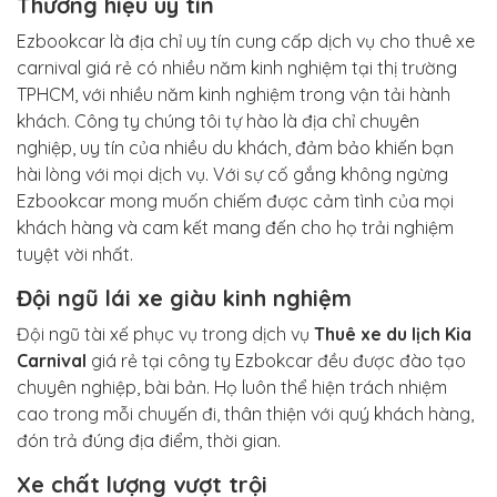
Thương hiệu uy tín
Ezbookcar là địa chỉ uy tín cung cấp dịch vụ cho thuê xe
carnival giá rẻ có nhiều năm kinh nghiệm tại thị trường
TPHCM, với nhiều năm kinh nghiệm trong vận tải hành
khách. Công ty chúng tôi tự hào là địa chỉ chuyên
nghiệp, uy tín của nhiều du khách, đảm bảo khiến bạn
hài lòng với mọi dịch vụ. Với sự cố gắng không ngừng
Ezbookcar mong muốn chiếm được cảm tình của mọi
khách hàng và cam kết mang đến cho họ trải nghiệm
tuyệt vời nhất.
Đội ngũ lái xe giàu kinh nghiệm
Đội ngũ tài xế phục vụ trong dịch vụ
Thuê xe du lịch Kia
Carnival
giá rẻ tại công ty Ezbokcar đều được đào tạo
chuyên nghiệp, bài bản. Họ luôn thể hiện trách nhiệm
cao trong mỗi chuyến đi, thân thiện với quý khách hàng,
đón trả đúng địa điểm, thời gian.
Xe chất lượng vượt trội