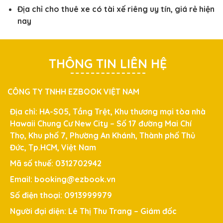
Địa chỉ cho thuê xe có tài xế riêng uy tín, giá rẻ hiện
nay
THÔNG TIN LIÊN HỆ
CÔNG TY TNHH EZBOOK VIỆT NAM
Địa chỉ: HA-S05, Tầng Trệt, Khu thương mại tòa nhà
Hawaii Chung Cư New City – Số 17 đường Mai Chí
Thọ, Khu phố 7, Phường An Khánh, Thành phố Thủ
Đức, Tp.HCM, Việt Nam
Mã số thuế: 0312702942
Email: booking@ezbook.vn
Số điện thoại: 0913999979
Người đại diện: Lê Thị Thu Trang – Giám đốc