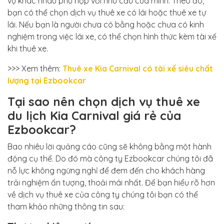
vụ khác nhau phù hợp với nhu cầu của mình. Theo đó,
bạn có thể chọn dịch vụ thuê xe có lái hoặc thuê xe tự
lái. Nếu bạn là người chưa có bằng hoặc chưa có kinh
nghiệm trong việc lái xe, có thể chọn hình thức kèm tài xế
khi thuê xe.
>>> Xem thêm:
Thuê xe Kia Carnival có tài xế siêu chất
lượng tại Ezbookcar
Tại sao nên chọn dịch vụ thuê xe
du lịch Kia Carnival giá rẻ của
Ezbookcar?
Bao nhiêu lời quảng cáo cũng sẽ không bằng một hành
động cụ thể. Do đó mà công ty Ezbookcar chúng tôi đã
nỗ lực không ngừng nghỉ để đem đến cho khách hàng
trải nghiệm ấn tượng, thoải mái nhất. Để bạn hiểu rõ hơn
về dịch vụ thuê xe của công ty chúng tôi bạn có thể
tham khảo những thông tin sau: