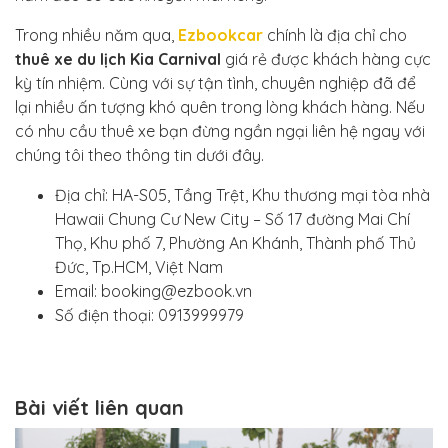
Trong nhiều năm qua,
Ezbookcar
chính là địa chỉ cho
thuê xe du lịch Kia Carnival
giá rẻ được khách hàng cực
kỳ tín nhiệm. Cùng với sự tận tình, chuyên nghiệp đã để
lại nhiều ấn tượng khó quên trong lòng khách hàng. Nếu
có nhu cầu thuê xe bạn đừng ngần ngại liên hệ ngay với
chúng tôi theo thông tin dưới đây.
Địa chỉ: HA-S05, Tầng Trệt, Khu thương mại tòa nhà
Hawaii Chung Cư New City – Số 17 đường Mai Chí
Thọ, Khu phố 7, Phường An Khánh, Thành phố Thủ
Đức, Tp.HCM, Việt Nam
Email: booking@ezbook.vn
Số điện thoại: 0913999979
Bài viết liên quan