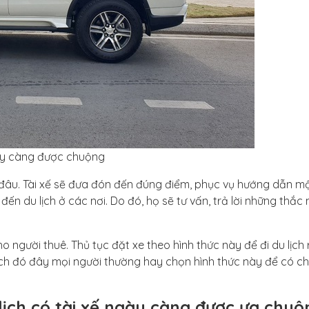
ngày càng được chuộng
ở đâu. Tài xế sẽ đưa đón đến đúng điểm, phục vụ hướng dẫn m
 đến du lịch ở các nơi. Do đó, họ sẽ tư vấn, trả lời những thắc
ho người thuê. Thủ tục đặt xe theo hình thức này để đi du lịch 
ịch đó đây mọi người thường hay chọn hình thức này để có c
 lịch có tài xế ngày càng được ưa chu