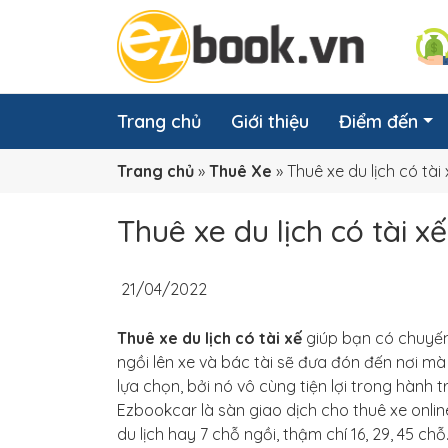
Trang chủ
Giới thiệu
Điểm đến
Trang chủ
»
Thuê Xe
»
Thuê xe du lịch có tài
Thuê xe du lịch có tài x
21/04/2022
Thuê xe du lịch có tài xế
giúp bạn có chuyến 
ngồi lên xe và bác tài sẽ đưa đón đến nơi mà
lựa chọn, bởi nó vô cùng tiện lợi trong hành t
Ezbookcar là sàn giao dịch cho thuê xe onli
du lịch hay 7 chỗ ngồi, thậm chí 16, 29, 45 