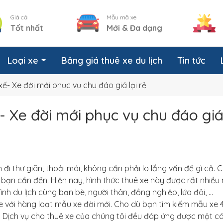
Giá cả
Mẫu mã xe
Tốt nhất
Mới & Đa dạng
Loại xe
Bảng giá thuê xe du lịch
Tin tức
 xế- Xe đời mới phục vụ chu đáo giá lại rẻ
ế- Xe đời mới phục vụ chu đáo giá 
đi thư giãn, thoải mái, không cần phải lo lắng vấn đề gì cả. C
 bạn cần đến. Hiện nay, hình thức thuê xe này được rất nhiều
rình du lịch cùng bạn bè, người thân, đồng nghiệp, lứa đôi, …
ne với hàng loạt mẫu xe đời mới. Cho dù bạn tìm kiếm mẫu xe 
chỗ. Dịch vụ cho thuê xe của chúng tôi đều đáp ứng được một c