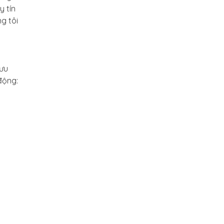
y tín
g tôi
 ưu
động: