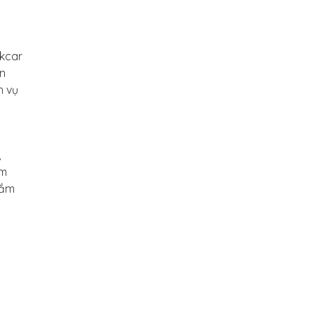
okcar
ân
h vụ
,
ằm
nắm