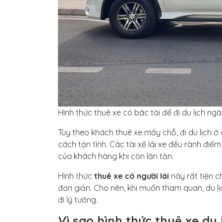
Hình thức thuê xe có bác tài để đi du lịch 
Tùy theo khách thuê xe mấy chỗ, đi du lịch 
cách tận tình. Các tài xế lái xe đều rành điểm
của khách hàng khi còn lăn tăn.
Hình thức
thuê xe có người lái
này rất tiện c
đơn giản. Cho nên, khi muốn tham quan, du l
đi lý tưởng.
Vì sao hình thức thuê xe du