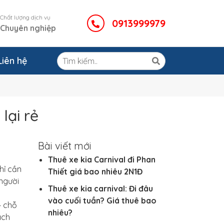
Chất lượng dịch vụ
0913999979
Chuyên nghiệp
Liên hệ
lại rẻ
Bài viết mới
Thuê xe kia Carnival đi Phan
hỉ cần
Thiết giá bao nhiêu 2N1Đ
 người
Thuê xe kia carnival: Đi đâu
vào cuối tuần? Giá thuê bao
4 chỗ
nhiêu?
ách