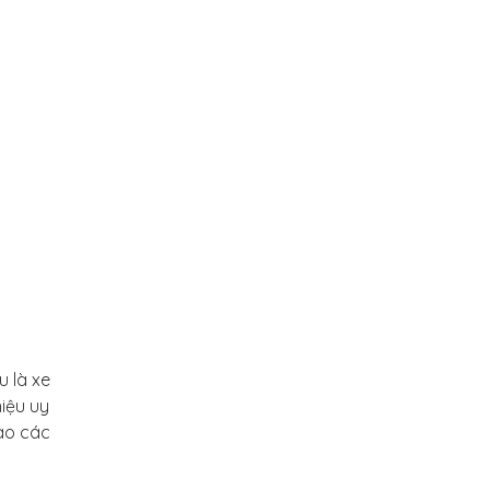
u là xe
iệu uy
vào các