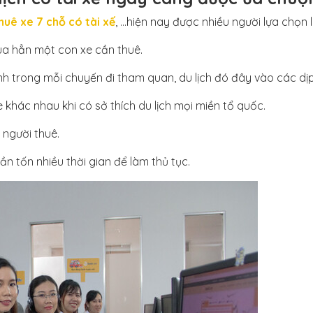
huê xe 7 chỗ có tài xế
, …hiện nay được nhiều người lựa chọn l
ua hẳn một con xe cần thuê.
nh trong mỗi chuyến đi tham quan, du lịch đó đây vào các dịp
khác nhau khi có sở thích du lịch mọi miền tổ quốc.
 người thuê.
ần tốn nhiều thời gian để làm thủ tục.