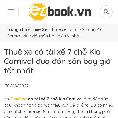
Trang chủ
»
Thuê Xe
»
Thuê xe có tài xế 7 chỗ Kia
Carnival đưa đón sân bay giá tốt nhất
Thuê xe có tài xế 7 chỗ Kia
Carnival đưa đón sân bay giá
tốt nhất
30/08/2022
Khi
Thuê xe
có tài xế 7 chỗ Kia Carnival
đưa đón sân
bay, khách hàng có rất nhiều vấn đề lo lắng. Dù có nhiều
địa chỉ cho thuê xe đón tiễn sân bay, nhưng không phải
đâu cũng đảm bảo uy tín và mang tới trải nghiệm tốt