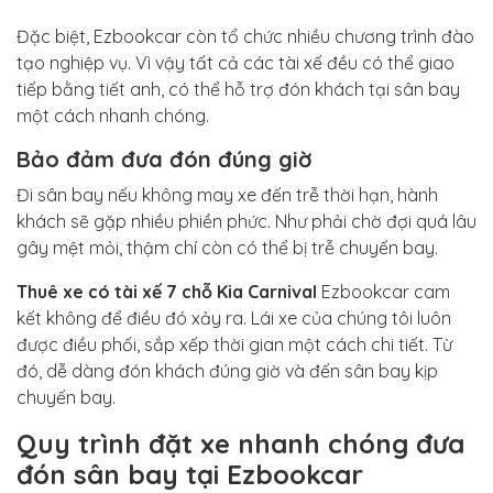
Đặc biệt, Ezbookcar còn tổ chức nhiều chương trình đào
tạo nghiệp vụ. Vì vậy tất cả các tài xế đều có thể giao
tiếp bằng tiết anh, có thể hỗ trợ đón khách tại sân bay
một cách nhanh chóng.
Bảo đảm đưa đón đúng giờ
Đi sân bay nếu không may xe đến trễ thời hạn, hành
khách sẽ gặp nhiều phiền phức. Như phải chờ đợi quá lâu
gây mệt mỏi, thậm chí còn có thể bị trễ chuyến bay.
Thuê xe có tài xế 7 chỗ Kia Carnival
Ezbookcar cam
kết không để điều đó xảy ra. Lái xe của chúng tôi luôn
được điều phối, sắp xếp thời gian một cách chi tiết. Từ
đó, dễ dàng đón khách đúng giờ và đến sân bay kịp
chuyến bay.
Quy trình đặt xe nhanh chóng đưa
đón sân bay tại Ezbookcar