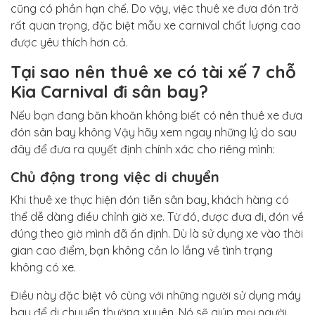
cũng có phần hạn chế. Do vậy, việc thuê xe đưa đón trở
rất quan trọng, đặc biệt mẫu xe carnival chất lượng cao
được yêu thích hơn cả.
Tại sao nên thuê xe có tài xế 7 chỗ
Kia Carnival đi sân bay?
Nếu bạn đang băn khoăn không biết có nên thuê xe đưa
đón sân bay không Vậy hãy xem ngay những lý do sau
đây để đưa ra quyết định chính xác cho riêng mình:
Chủ động trong việc di chuyển
Khi thuê xe thực hiện đón tiễn sân bay, khách hàng có
thể dễ dàng điều chỉnh giờ xe. Từ đó, được đưa đi, đón về
đúng theo giờ mình đã ấn định. Dù là sử dụng xe vào thời
gian cao điểm, bạn không cần lo lắng về tình trạng
không có xe.
Điều này đặc biệt vô cùng với những người sử dụng máy
bay để di chuyển thường xuyên. Nó sẽ giúp mọi người