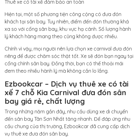
Thuê xe có tài xế đảm bảo an toàn
Hiện tại, một số phương tiện công cộng có đưa đón
khách tại sân bay. Tuy nhiên, điểm đến đón thường khá
xa so với cổng sân bay, khu vực hạ cánh. Số lượng hành
lý khách hàng mang theo cũng không được nhiều.
Chính vì vậy, mọi người nên lựa chọn xe carnival đưa đón
riêng để được chăm sóc thật tốt. Xe sẽ đón bạn ngay tại
cổng chính sân bay. Đồng thời, bạn có thể thoải mái
đem theo nhiều hành lý mà không cần lo lắng.
Ezbookcar – Dịch vụ thuê xe có tài
xế 7 chỗ Kia Carnival đưa đón sân
bay giá rẻ, chất lượng
Trong những năm gần đây, nhu cầu dùng xe di chuyển
đến sân bay Tân Sơn Nhất tăng nhanh. Để đáp ứng nhu
cầu chung của thị trường, Ezbookcar đã cung cấp dịch
vụ thuê xe đưa đón sân bay.