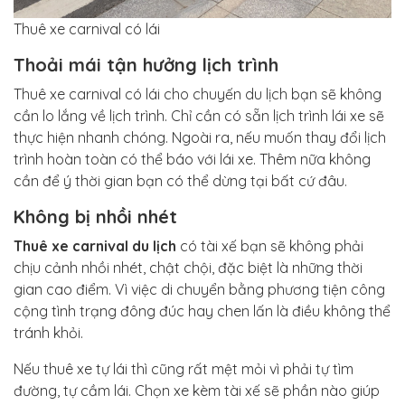
Thuê xe carnival có lái
Thoải mái tận hưởng lịch trình
Thuê xe carnival có lái cho chuyến du lịch bạn sẽ không
cần lo lắng về lịch trình. Chỉ cần có sẵn lịch trình lái xe sẽ
thực hiện nhanh chóng. Ngoài ra, nếu muốn thay đổi lịch
trình hoàn toàn có thể báo với lái xe. Thêm nữa không
cần để ý thời gian bạn có thể dừng tại bất cứ đâu.
Không bị nhồi nhét
Thuê xe carnival du lịch
có tài xế bạn sẽ không phải
chịu cảnh nhồi nhét, chật chội, đặc biệt là những thời
gian cao điểm. Vì việc di chuyển bằng phương tiện công
cộng tình trạng đông đúc hay chen lấn là điều không thể
tránh khỏi.
Nếu thuê xe tự lái thì cũng rất mệt mỏi vì phải tự tìm
đường, tự cầm lái. Chọn xe kèm tài xế sẽ phần nào giúp