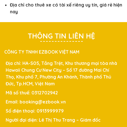
Địa chỉ cho thuê xe có tài xế riêng uy tín, giá rẻ hiện
nay
THÔNG TIN LIÊN HỆ
CÔNG TY TNHH EZBOOK VIỆT NAM
Địa chỉ: HA-S05, Tầng Trệt, Khu thương mại tòa nhà
Hawaii Chung Cư New City – Số 17 đường Mai Chí
Thọ, Khu phố 7, Phường An Khánh, Thành phố Thủ
Đức, Tp.HCM, Việt Nam
Mã số thuế: 0312702942
Email: booking@ezbook.vn
Số điện thoại: 0913999979
Người đại diện: Lê Thị Thu Trang – Giám đốc