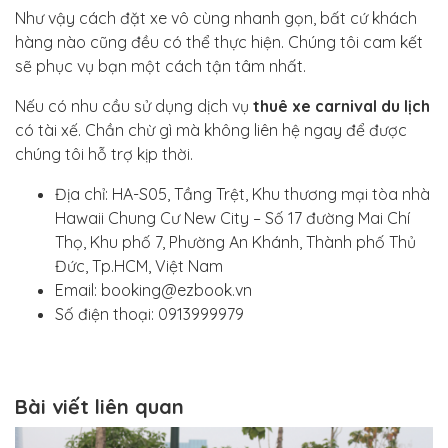
Như vậy cách đặt xe vô cùng nhanh gọn, bất cứ khách
hàng nào cũng đều có thể thực hiện. Chúng tôi cam kết
sẽ phục vụ bạn một cách tận tâm nhất.
Nếu có nhu cầu sử dụng dịch vụ
thuê xe carnival du lịch
có tài xế. Chần chừ gì mà không liên hệ ngay để được
chúng tôi hỗ trợ kịp thời.
Địa chỉ: HA-S05, Tầng Trệt, Khu thương mại tòa nhà
Hawaii Chung Cư New City – Số 17 đường Mai Chí
Thọ, Khu phố 7, Phường An Khánh, Thành phố Thủ
Đức, Tp.HCM, Việt Nam
Email: booking@ezbook.vn
Số điện thoại: 0913999979
Bài viết liên quan