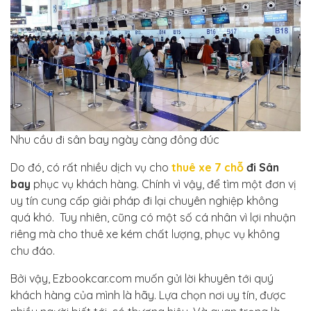
Nhu cầu đi sân bay ngày càng đông đúc
Do đó, có rất nhiều dịch vụ cho
thuê xe 7 chỗ
đi Sân
bay
phục vụ khách hàng. Chính vì vậy, để tìm một đơn vị
uy tín cung cấp giải pháp đi lại chuyên nghiệp không
quá khó. Tuy nhiên, cũng có một số cá nhân vì lợi nhuận
riêng mà cho thuê xe kém chất lượng, phục vụ không
chu đáo.
Bởi vậy, Ezbookcar.com muốn gửi lời khuyên tới quý
khách hàng của mình là hãy. Lựa chọn nơi uy tín, được