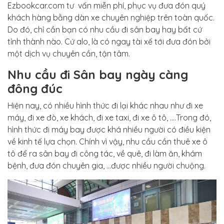
Ezbookcar.com tư vấn miễn phí, phục vụ đưa đón quý
khách hàng bằng dàn xe chuyên nghiệp trên toàn quốc.
Do đó, chỉ cần bạn có nhu cầu đi sân bay hay bất cứ
tỉnh thành nào. Cứ alo, là có ngay tài xế tới đưa đón bởi
một dịch vụ chuyên cần, tận tâm.
Nhu cầu đi Sân bay ngày càng
đông đúc
Hiện nay, có nhiều hình thức đi lại khác nhau như đi xe
máy, đi xe đò, xe khách, đi xe taxi, đi xe ô tô, ….Trong đó,
hình thức đi máy bay được khá nhiều người có điều kiện
về kinh tế lựa chọn. Chính vì vậy, nhu cầu cần thuê xe ô
tô để ra sân bay đi công tác, về quê, đi làm ăn, khám
bệnh, đưa đón chuyên gia, …được nhiều người chuộng.