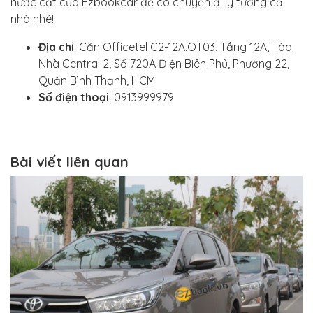
nước cất của Ezbookcar để có chuyến đi lý tưởng cả
nhà nhé!
Địa chỉ
: Căn Officetel C2-12A.OT03, Tầng 12A, Tòa
Nhà Central 2, Số 720A Điện Biên Phủ, Phường 22,
Quận Bình Thạnh, HCM.
Số điện thoại
: 0913999979
Bài viết liên quan