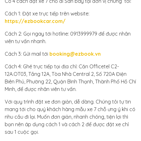
Có 4 cách đặt xe 7 chỗ đi Sân bay tại đơn vị chúng tôi:
Cách 1: Đặt xe trực tiếp trên website:
https://ezbookcar.com/
Cách 2: Gọi ngay tới hotline: 0913999979 để được nhân
viên tư vấn nhanh.
Cách 3: Gửi mail tới
booking@ezbook.vn
Cách 4: Ghé trực tiếp tại địa chỉ: Căn Officetel C2-
12A.OT03, Tầng 12A, Tòa Nhà Central 2, Số 720A Điện
Biên Phủ, Phường 22, Quận Bình Thạnh, Thành Phố Hồ Chí
Minh, để được nhân viên tư vấn.
Với quy trình đặt xe đơn giản, dễ dàng. Chúng tôi tự tin
mang tới cho quý khách hàng mẫu xe 7 chỗ ưng ý khi có
nhu cầu đi lại. Muốn đơn giản, nhanh chóng, tiện lợi thì
bạn nên áp dụng cách 1 và cách 2 để được đặt xe chỉ
sau 1 cuộc gọi.