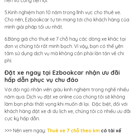
nên vô cùng tiện lợi.
5.Kinh nghiệm hơn 10 năm trong lĩnh vực cho thuê xe.
Cho nên, Ezbookcar tự tin mang tới cho khách hàng của
mình giải pháp tối ưu nhất.
6.Bảng giá cho thuê xe 7 chỗ hay các dòng xe khác tại
đơn vị chúng tôi rất minh bạch. Vì vậy, bạn có thể yên
tâm sử dụng dịch vụ mà không cần phải lăn tăn về chi
phí.
Đặt xe ngay tại Ezbookcar nhận ưu đãi
hấp dẫn phục vụ chu đáo
Với đội ngũ nhân viên giàu kinh nghiệm trong nghề nhiều
năm qua. Dịch vụ đặt xe online của chúng tôi sẽ không
làm bạn phải thất vọng khi muốn đi lại. Đặc biệt, đối với
khách hàng đặt xe đi du lịch xe, chúng tôi có nhiều ưu đãi
cực kỳ hấp dẫn.
>>> Nên xem ngay:
Thuê xe 7 chỗ theo km
có tài xế