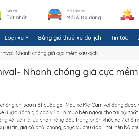
Giá cả
Mẫu mã xe
Tốt nhất
Mới & Đa dạng
Loại xe
Bảng giá thuê xe du lịch
Tin tức
Carnival- Nhanh chóng giá cực mềm sau dịch
rnival- Nhanh chóng giá cực mềm
 chóng chỉ sau một cuộc gọi. Mẫu xe Kia Carnival đang được 
g xe được đánh giá cao về diện mạo bên ngoài cho tới nội thất
ộng và luôn là lựa chọn hàng đầu trong phân khúc xe 7 chỗ ng
 uy tín, giá cả phải chăng, phục vụ chu đáo, …thì nên bỏ chút