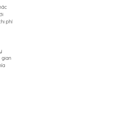
hác
ới
hi phí
y
 gian
hía