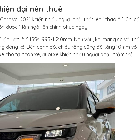
hiện đại nên thuê
arnival 2021 khiến nhiều người phải thốt lên “chao ôi”. Chỉ cầ
n được 1 lần ngồi lên chinh phục ngay.
lần lượt là 5.155×1.995×1.740mm. Như vậy, khi mang so với thế
tăng đáng kể. Bên cạnh đó, chiều rộng cũng đã tăng 10mm với
e cho tới thân xe, đuôi xe khiến nhiều người phải “trầm trồ”.