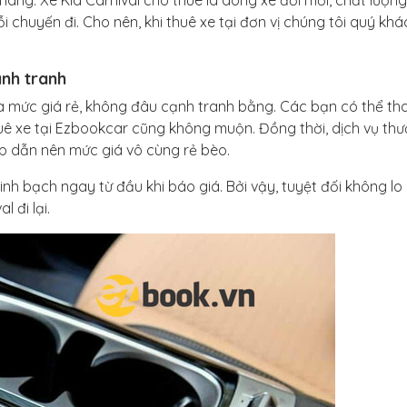
 hàng. Xe Kia Carnival cho thuê là dòng xe đời mới, chất lượn
chuyến đi. Cho nên, khi thuê xe tại đơn vị chúng tôi quý khá
ạnh tranh
a mức giá rẻ, không đâu cạnh tranh bằng. Các bạn có thể t
thuê xe tại Ezbookcar cũng không muộn. Đồng thời, dịch vụ th
p dẫn nên mức giá vô cùng rẻ bèo.
minh bạch ngay từ đầu khi báo giá. Bởi vậy, tuyệt đối không lo
l đi lại.