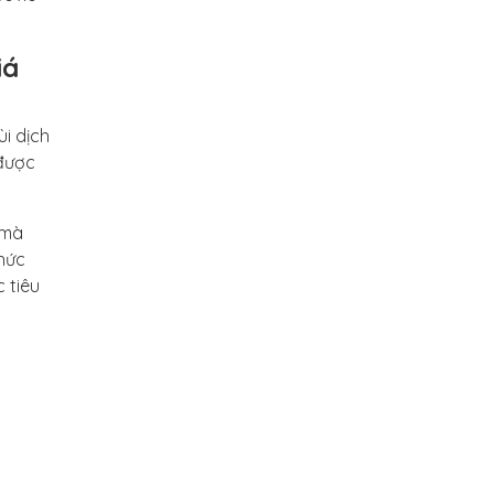
iá
ùi dịch
 được
 mà
thức
 tiêu