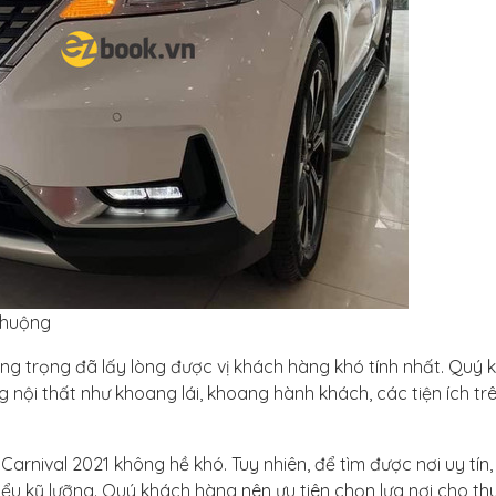
chuộng
sang trọng đã lấy lòng được vị khách hàng khó tính nhất. Quý 
nội thất như khoang lái, khoang hành khách, các tiện ích trê
Carnival 2021 không hề khó. Tuy nhiên, để tìm được nơi uy tín,
hiểu kỹ lưỡng. Quý khách hàng nên ưu tiên chọn lựa nơi cho th