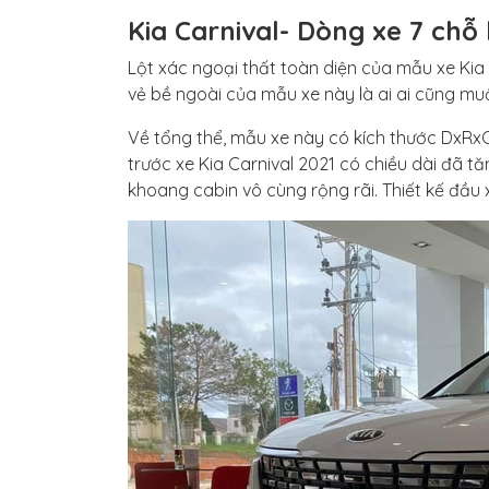
Kia Carnival- Dòng xe 7 chỗ 
Lột xác ngoại thất toàn diện của mẫu xe Kia C
vẻ bề ngoài của mẫu xe này là ai ai cũng muố
Về tổng thể, mẫu xe này có kích thước DxRxC 
trước xe Kia Carnival 2021 có chiều dài đã 
khoang cabin vô cùng rộng rãi. Thiết kế đầu x