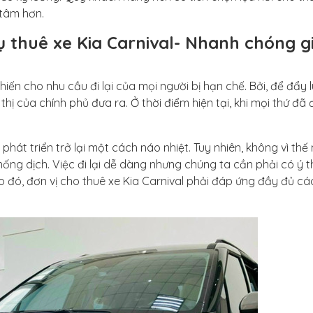
 tâm hơn.
 thuê xe Kia Carnival- Nhanh chóng g
ến cho nhu cầu đi lại của mọi người bị hạn chế. Bởi, để đẩy l
hị của chính phủ đưa ra. Ở thời điểm hiện tại, khi mọi thứ đã
 phát triển trở lại một cách náo nhiệt. Tuy nhiên, không vì thế
ng dịch. Việc đi lại dễ dàng nhưng chúng ta cần phải có ý 
 đó, đơn vị cho thuê xe Kia Carnival phải đáp ứng đầy đủ các