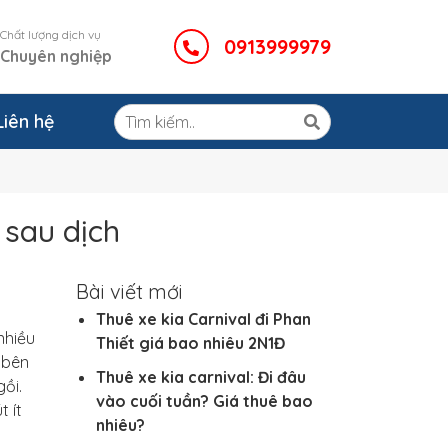
Chất lượng dịch vụ
0913999979
Chuyên nghiệp
Liên hệ
 sau dịch
Bài viết mới
Thuê xe kia Carnival đi Phan
nhiều
Thiết giá bao nhiêu 2N1Đ
 bên
Thuê xe kia carnival: Đi đâu
ồi.
vào cuối tuần? Giá thuê bao
 ít
nhiêu?