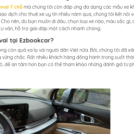
ival 7 chỗ
mà chúng tôi còn đáp ứng đa dạng các mẫu xe k
o dịch cho thuê xe uy tín nhiều năm qua, chúng tôi kết nối v
 Cho nên, dù bạn muốn đi đâu, chọn loại xe nào, màu sắc gì, c
ư vấn, hỗ trợ giải đáp một cách nhanh chóng.
val tại Ezbookcar?
ng còn quá xa lạ với người dân Việt nữa. Bởi, chúng tôi đã xâ
ng vững chắc. Rất nhiều khách hàng đồng hành trong suốt thời
đó, để an tâm hơn bạn có thể tham khảo những đánh giá từ p