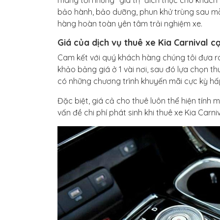
mang tới những “giá trị” đích thực cho khách
bảo hành, bảo dưỡng, phun khử trùng sau mỗi 
hàng hoàn toàn yên tâm trải nghiệm xe.
Giá của dịch vụ thuê xe Kia Carnival c
Cam kết với quý khách hàng chúng tôi đưa r
khảo bảng giá ở 1 vài nơi, sau đó lựa chọn 
có những chương trình khuyến mãi cực kỳ hấ
Đặc biệt, giá cả cho thuê luôn thể hiện tính 
vấn đề chi phí phát sinh khi thuê xe Kia Carniva