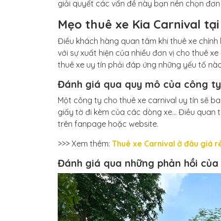
giải quyết các vấn đề này bạn nên chọn đơn v
Mẹo thuê xe Kia Carnival tạ
Điều khách hàng quan tâm khi thuê xe chính 
với sự xuất hiện của nhiều đơn vị cho thuê x
thuê xe uy tín phải đáp ứng những yếu tố nà
Đánh giá qua quy mô của công ty
Một công ty cho thuê xe carnival uy tín sẽ 
giấy tờ đi kèm của các dòng xe… Điều quan tr
trên fanpage hoặc website.
>>> Xem thêm:
Thuê xe Carnival ở đâu giá r
Đánh giá qua những phản hồi của