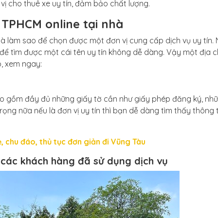
ị cho thuê xe uy tín, đảm bảo chất lượng.
i TPHCM online tại nhà
là làm sao để chọn được một đơn vị cung cấp dịch vụ uy tín.
e để tìm được một cái tên uy tín không dễ dàng. Vậy một địa c
o, xem ngay:
bao gồm đầy đủ những giấy tờ cần như giấy phép đăng ký, nh
ọng nữa nếu là đơn vị uy tín thì bạn dễ dàng tìm thấy thông 
ẻ, chu đáo, thủ tục đơn giản đi Vũng Tàu
 các khách hàng đã sử dụng dịch vụ