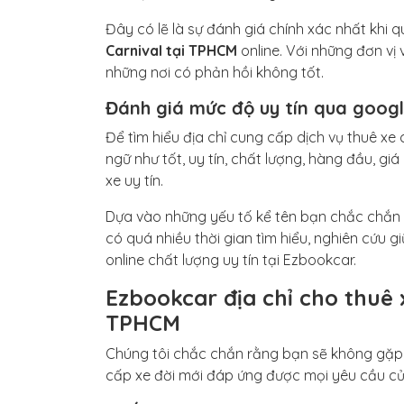
Đây có lẽ là sự đánh giá chính xác nhất khi
Carnival tại TPHCM
online. Với những đơn vị
những nơi có phản hồi không tốt.
Đánh giá mức độ uy tín qua goog
Để tìm hiểu địa chỉ cung cấp dịch vụ thuê xe 
ngữ như tốt, uy tín, chất lượng, hàng đầu, g
xe uy tín.
Dựa vào những yếu tố kể tên bạn chắc chắn s
có quá nhiều thời gian tìm hiểu, nghiên cứu g
online chất lượng uy tín tại Ezbookcar.
Ezbookcar địa chỉ cho thuê x
TPHCM
Chúng tôi chắc chắn rằng bạn sẽ không gặp k
cấp xe đời mới đáp ứng được mọi yêu cầu c