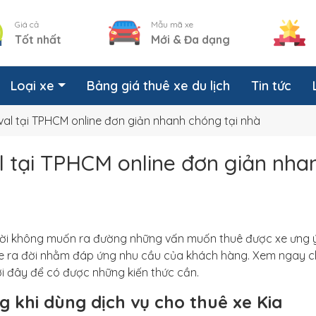
Giá cả
Mẫu mã xe
Tốt nhất
Mới & Đa dạng
Loại xe
Bảng giá thuê xe du lịch
Tin tức
val tại TPHCM online đơn giản nhanh chóng tại nhà
l tại TPHCM online đơn giản nha
gười không muốn ra đường những vấn muốn thuê được xe ưng ý
e ra đời nhằm đáp ứng nhu cầu của khách hàng. Xem ngay chi
ới đây để có được những kiến thức cần.
g khi dùng dịch vụ cho thuê xe Kia