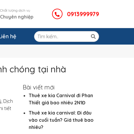
Chất lượng dịch vụ
0913999979
Chuyên nghiệp
Liên hệ
nh chóng tại nhà
Bài viết mới
Thuê xe kia Carnival đi Phan
, Dịch
Thiết giá bao nhiêu 2N1Đ
 tiết
Thuê xe kia carnival: Đi đâu
vào cuối tuần? Giá thuê bao
nhiêu?