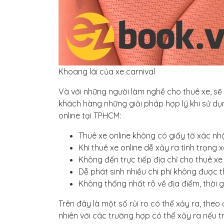
Khoang lái của xe carnival
Và với những người làm nghề cho thuê xe, sẽ 
khách hàng những giải pháp hợp lý khi sử dụn
online tại TPHCM:
Thuê xe online không có giấy tờ xác nhậ
Khi thuê xe online dễ xảy ra tình trạn
Không đến trực tiếp địa chỉ cho thuê xe
Dễ phát sinh nhiều chi phí không được 
Không thống nhất rõ về địa điểm, thời 
Trên đây là một số rủi ro có thể xảy ra, theo
nhiên với các trường hợp có thể xảy ra nếu trê