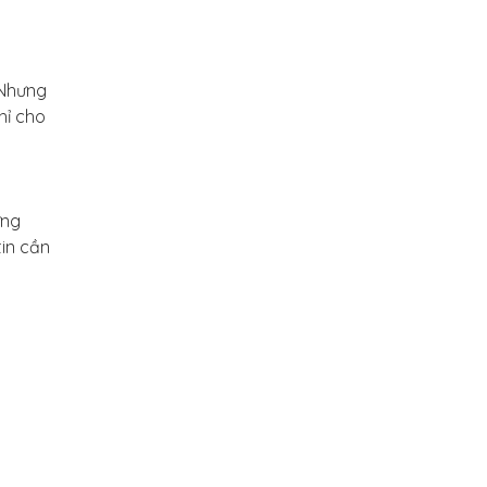
 Nhưng
hỉ cho
ững
tin cần