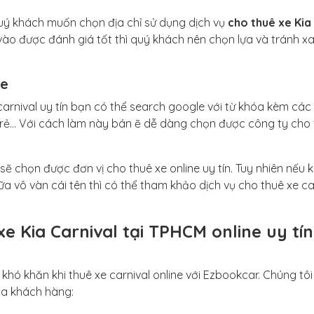
 quý khách muốn chọn địa chỉ sử dụng dịch vụ
cho thuê xe Kia
 vào được đánh giá tốt thì quý khách nên chọn lựa và tránh x
le
carnival uy tín bạn có thể search google với từ khóa kèm các
iá rẻ… Với cách làm này bán ẽ dễ dàng chọn được công ty cho
ẽ chọn được đơn vị cho thuê xe online uy tín. Tuy nhiên nếu 
iữa vô vàn cái tên thì có thể tham khảo dịch vụ cho thuê xe ca
e Kia Carnival tại TPHCM online uy tín
hó khăn khi thuê xe carnival online với Ezbookcar. Chúng tô
ủa khách hàng: