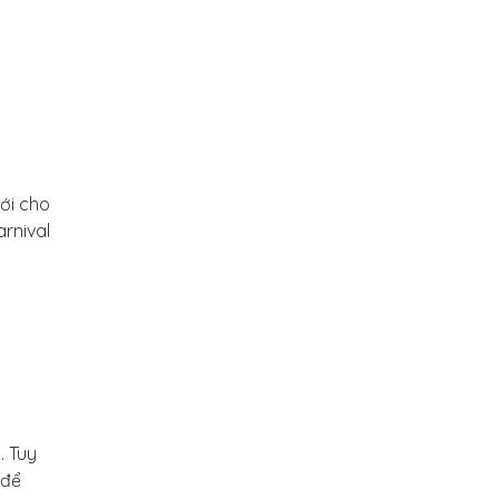
tới cho
arnival
. Tuy
 để