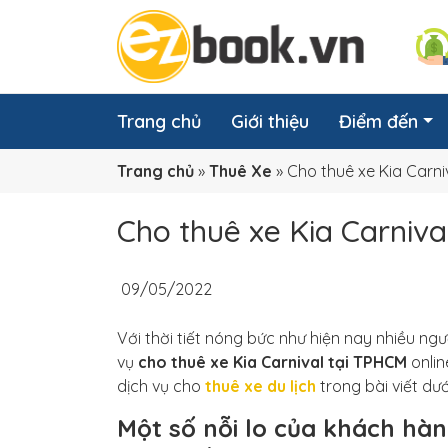
Trang chủ
Giới thiệu
Điểm đến
Trang chủ
»
Thuê Xe
»
Cho thuê xe Kia Carni
Cho thuê xe Kia Carniva
09/05/2022
Với thời tiết nóng bức như hiện nay nhiều n
vụ
cho thuê xe Kia Carnival tại TPHCM
onlin
dịch vụ cho
thuê xe du lịch
trong bài viết dư
Một số nỗi lo của khách hàn