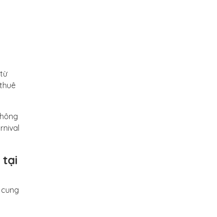
a
 từ
 thuê
không
rnival
 tại
i cung