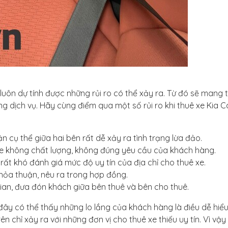
luôn dự tính được những rủi ro có thể xảy ra. Từ đó sẽ mang 
g dịch vụ. Hãy cùng điểm qua một số rủi ro khi thuê xe Kia C
n cụ thể giữa hai bên rất dễ xảy ra tình trạng lừa đảo.
g xe không chất lượng, không đúng yêu cầu của khách hàng.
 rất khó đánh giá mức độ uy tín của địa chỉ cho thuê xe.
thỏa thuận, nêu ra trong hợp đồng.
gian, đưa đón khách giữa bên thuê và bên cho thuê.
 đây có thể thấy những lo lắng của khách hàng là điều dễ hiểu
n chỉ xảy ra với những đơn vị cho thuê xe thiếu uy tín. Vì vậy