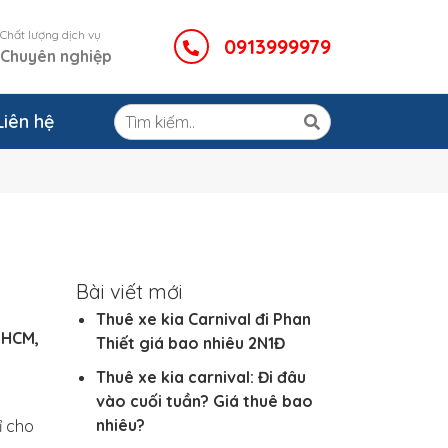
Chất lượng dịch vụ
0913999979
Chuyên nghiệp
Liên hệ
Bài viết mới
Thuê xe kia Carnival đi Phan
TPHCM,
Thiết giá bao nhiêu 2N1Đ
h
Thuê xe kia carnival: Đi đâu
vào cuối tuần? Giá thuê bao
nhiêu?
ỉ cho