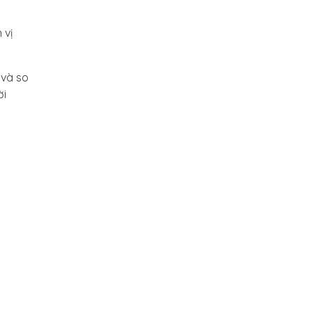
 vị
 và so
ời