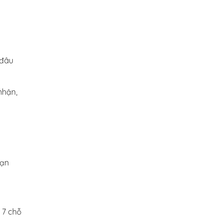
 đâu
nhận,
bạn
 7 chỗ