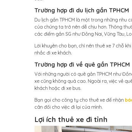
Trường hợp đi du lịch gần TPHCM
Du lịch gần TPHCM là một trong những nhu cầu
của chúng ta trở nên dễ chịu hơn. Thông thườn
các điểm gần SG như Đồng Nai, Vũng Tàu, L
Lời khuyên cho bạn, chỉ nên thuê xe 7 chỗ khi
nhắc đi xe khách.
Trường hợp đi về quê gần TPHCM
Với những người có quê gần TPHCM như Đồng N
xe cũng không quá cao. Ngoài ra, việc về quê
khách hoặc đi xe bus.
Bạn gọi cho công ty cho thuê xe để nhận
báo
cân đối cho việc đi lại của mình.
Lợi ích thuê xe đi tỉnh