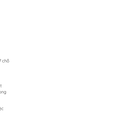
7 chỗ
t
rong
ệc