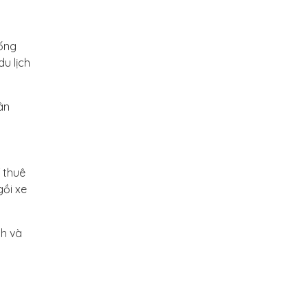
sống
du lịch
ân
 thuê
gồi xe
nh và