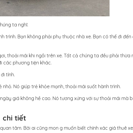
chúng ta nghĩ.
nh trình. Bạn không phải phụ thuộc nhà xe. Bạn có thể đi đến
gơi, thoải mái khi ngồi trên xe. Tất cả chúng ta đều phải thừa 
 đi các phương tiện khác.
đi tỉnh.
trẻ nhỏ. Nó giúp trẻ khỏe mạnh, thoải mái suốt hành trình.
rong ngày giá không hề cao. Nó tương xứng với sự thoải mái mà 
chi tiết
uan tâm. Bởi ai cũng mon g muốn biết chính xác giá thuê xe