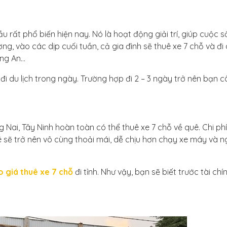
 rất phổ biến hiện nay. Nó là hoạt động giải trí, giúp cuộc 
g, vào các dịp cuối tuần, cả gia đình sẽ thuê xe 7 chỗ và đi 
ong An…
 đi du lịch trong ngày. Trường hợp đi 2 – 3 ngày trở nên bạn c
ai, Tây Ninh hoàn toàn có thể thuê xe 7 chỗ về quê. Chi phí
 sẽ trở nên vô cùng thoải mái, dễ chịu hơn chạy xe máy và n
 giá thuê xe 7 chỗ
đi tỉnh. Như vậy, bạn sẽ biết trước tài chí