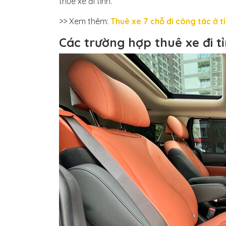
thuê xe đi tỉnh.
>> Xem thêm:
Thuê xe 7 chỗ đi công tác ở tỉ
Các trường hợp thuê xe đi t