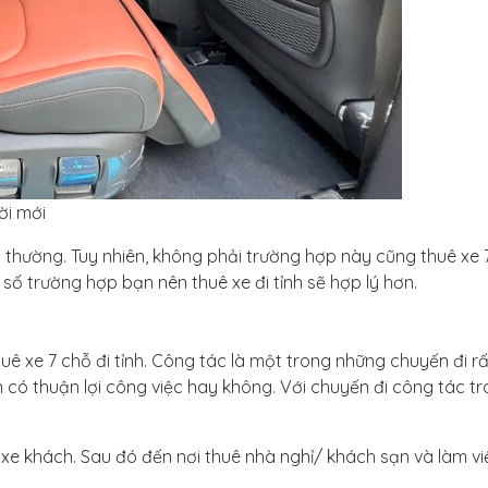
ời mới
h thường. Tuy nhiên, không phải trường hợp này cũng thuê xe 
 số trường hợp bạn nên thuê xe đi tỉnh sẽ hợp lý hơn.
uê xe 7 chỗ đi tỉnh. Công tác là một trong những chuyến đi rấ
 có thuận lợi công việc hay không. Với chuyến đi công tác t
 xe khách. Sau đó đến nơi thuê nhà nghỉ/ khách sạn và làm vi