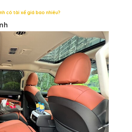
nh có tài xế giá bao nhiêu?
ỉnh