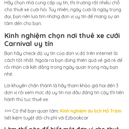
Hãy chọn nhà cung cấp uy tín, thị trường rất nhiều chỗ
cho thuê xe cưới hỏi. Tuy nhiên, ngày cưới là ngày trọng
đại, bạn nên lựa tìm những đơn vị uy tín để mang sự an
tâm đến cho bạn.
Kinh nghiệm chọn nơi thuê xe cưới
Carnival uy tín
Bạn hãy check độ uy tín của đơn vị đó trên internet là
cách tốt nhất. Ngoài ra bạn đừng thiên quá về giá rẻ để
rồi nhận cái kết đắng trong ngày quan trọng này bạn
nhé.
Lời khuyên chân thành là hãy tham khảo
giá hai đến 3
đơn vị rồi xem mức độ uy tín nơi đâu đáng tin cậy thì tiến
hành thủ tục thuê xe.
>>> Có thể bạn quan tâm:
Kinh nghiệm du lịch Hồ Tràm
tiết kiệm tuyệt đối chi phí với Ezbookcar