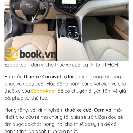
Ezbookcar- đơn vị cho thuê xe cưới uy tín tại TPHCM
Bạn cần
thuê xe Carnival tự lái
du lịch, công tác, hay
phục vụ ngày cưới. Hãy đồng hành cùng với dịch vụ cho
thuê xe của
Ezbookcar
để có chuyến đi yên tâm về giá
cả, phục vụ, thủ tục.
Mong rằng, với kinh nghiệm
thuê xe cưới Carnival
mới
nhất cho dâu rể mà chúng tôi chia sẻ trên. Bạn đọc sẽ
tìm được xe chất lượng, nơi cho thuê xe uy tín để có
hành trình lăn bánh trọn vẹn nhất.