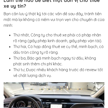
Làm thế nào để biết một đơn vị cho thuê
xe uy tín?
Bạn cần lưu ý thật kỹ tới các vấn đề sau đây, tránh tiền
mất mà lại không có niềm vui trọn vẹn cho chuyến đi của
mình:
Thứ nhất, Công ty cho thuê xe phải có pháp nhân
rõ ràng (giấy phép kinh doanh, giấy phép vận tải).
Thứ hai, Có hợp đồng thuê xe cụ thể, minh bạch, có
dấu tròn công ty rõ ràng.
Thứ ba, Báo giá minh bạch ngay từ đầu, không
phát sinh thêm chi phí khác.
Thứ tư, Được nhiều khách hàng trước đó review tốt
về chất lượng dịch vụ.