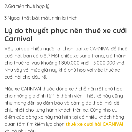
2.Giá tiền thuê hợp lý.
3.Ngoại thất bắt mắt, nhìn là thích.
Lý do thuyết phục nên thuê xe cưới
Carnival
Vậy tại sao nhiều người lại chọn loại xe CARNIVAl để thuê
cưới hỏi, bạn có biết? Một chiếc xe sang trọng, giá thành
cho thuê rơi vào khoảng 1.800.000 vnđ – 3.000.000 vnđ.
Như vậy với mức giá này khá phù hợp với việc thuê xe
cưới hỏi cho dâu rể.
Mẫu xe CARNIVAl thuộc dòng xe 7 chỗ nên rất phù hợp
cho những gia đình từ 4-6 thành viên. Thiết kế này cũng
như mang đến sự đảm bảo và cảm giác thoải mái dễ
chịu nhất cho từng hành khách trên xe. Cũng nhờ ưu
điểm của dòng xe này mà hiện tại có nhiều khách hàng
quan tâm tìm kiếm lựa chọn
thuê xe cưới hỏi CARNIVAl
khi có nhu cầu.