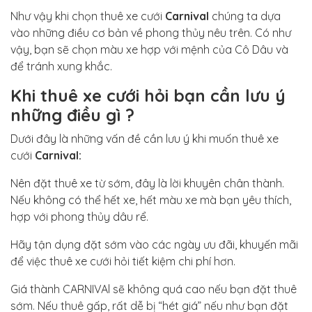
Như vậy khi chọn thuê xe cưới
Carnival
chúng ta dựa
vào những điều cơ bản về phong thủy nêu trên. Có như
vậy, bạn sẽ chọn màu xe hợp với mệnh của Cô Dâu và
để tránh xung khắc.
Khi thuê xe cưới hỏi bạn cần lưu ý
những điều gì ?
Dưới đây là những vấn đề cần lưu ý khi muốn thuê xe
cưới
Carnival:
Nên đặt thuê xe từ sớm, đây là lời khuyên chân thành.
Nếu không có thể hết xe, hết màu xe mà bạn yêu thích,
hợp với phong thủy dâu rể.
Hãy tận dụng đặt sớm vào các ngày ưu đãi, khuyến mãi
để việc thuê xe cưới hỏi tiết kiệm chi phí hơn.
Giá thành CARNIVAl sẽ không quá cao nếu bạn đặt thuê
sớm. Nếu thuê gấp, rất dễ bị “hét giá” nếu như bạn đặt