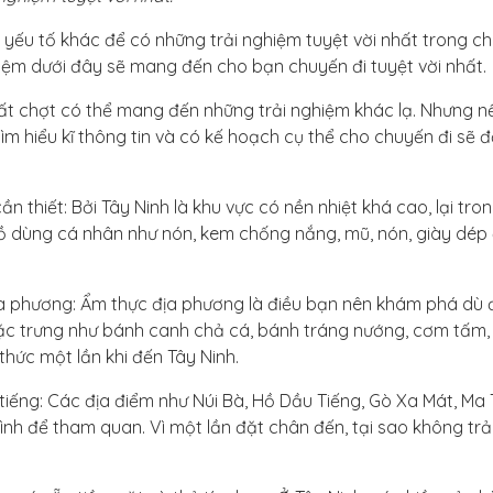
yếu tố khác để có những trải nghiệm tuyệt vời nhất trong c
ghiệm dưới đây sẽ mang đến cho bạn chuyến đi tuyệt vời nhất.
 bất chợt có thể mang đến những trải nghiệm khác lạ. Nhưng n
 tìm hiểu kĩ thông tin và có kế hoạch cụ thể cho chuyến đi sẽ
thiết: Bởi Tây Ninh là khu vực có nền nhiệt khá cao, lại tron
ồ dùng cá nhân như nón, kem chống nắng, mũ, nón, giày dép 
 phương: Ẩm thực địa phương là điều bạn nên khám phá dù đ
ặc trưng như bánh canh chả cá, bánh tráng nướng, cơm tấm,
hức một lần khi đến Tây Ninh.
tiếng: Các địa điểm như Núi Bà, Hồ Dầu Tiếng, Gò Xa Mát, Ma 
rình để tham quan. Vì một lần đặt chân đến, tại sao không trả