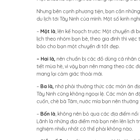
Nhưng bên cạnh phương tiện, bạn cần những 
du lịch tới Tây Ninh của mình. Một số kinh n
–
Một là
, lên kế hoạch trước: Một chuyến đi
lịch theo nhóm bạn bè, theo gia đình thì việc
bảo cho bạn một chuyến đi tốt đẹp.
– Hai là,
nên chuẩn bị các đồ dùng cá nhân cần 
tiết mùa hè, vì vậy bạn nên mang theo các đ
mang lại cảm giác thoải mái.
–
Ba là,
nhớ phải thưởng thức các món ăn địa
Tây Ninh cũng không ngoại lệ. Các món ăn đ
cuốn, chè bà Tám, nước mía bạn nên thưởng t
–
Bốn là
, không nên bỏ qua các địa điểm nổi 
Lãnh là những địa điểm mà bạn nên lên lịch t
nghiệm nhiều nhất có thể phải không nào.