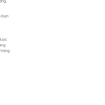
àng,
p bạn
 được
hàng
h hàng