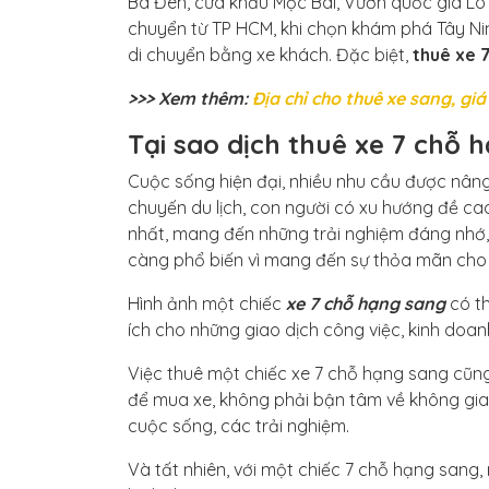
Bà Đen, cửa khẩu Mộc Bài, Vườn quốc gia Lò
chuyển từ TP HCM, khi chọn khám phá Tây Nin
di chuyển bằng xe khách. Đặc biệt,
thuê xe 
>>> Xem thêm:
Địa chỉ cho thuê xe sang, gi
Tại sao dịch thuê xe 7 chỗ
Cuộc sống hiện đại, nhiều nhu cầu được nâng
chuyến du lịch, con người có xu hướng đề cao
nhất, mang đến những trải nghiệm đáng nhớ, d
càng phổ biến vì mang đến sự thỏa mãn cho
Hình ảnh một chiếc
xe 7 chỗ hạng sang
có th
ích cho những giao dịch công việc, kinh doan
Việc thuê một chiếc xe 7 chỗ hạng sang cũng
để mua xe, không phải bận tâm về không gia
cuộc sống, các trải nghiệm.
Và tất nhiên, với một chiếc 7 chỗ hạng sang, 