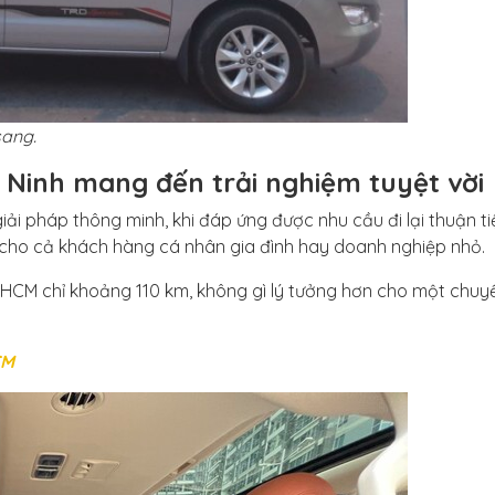
sang.
y Ninh mang đến trải nghiệm tuyệt vời
iải pháp thông minh, khi đáp ứng được nhu cầu đi lại thuận ti
hí; cho cả khách hàng cá nhân gia đình hay doanh nghiệp nhỏ.
 HCM chỉ khoảng 110 km, không gì lý tưởng hơn cho một chuyế
CM