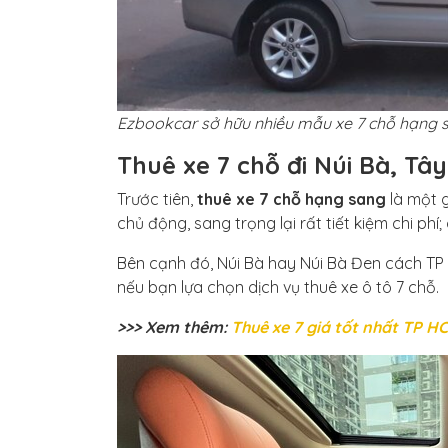
Ezbookcar sở hữu nhiều mẫu xe 7 chỗ hạng 
Thuê xe 7 chỗ đi Núi Bà, Tâ
Trước tiên,
thuê xe 7 chỗ hạng sang
là một g
chủ động, sang trọng lại rất tiết kiệm chi p
Bên cạnh đó, Núi Bà hay Núi Bà Đen cách TP
nếu bạn lựa chọn dịch vụ thuê xe ô tô 7 chỗ.
>>> Xem thêm:
Thuê xe 7 giá tốt nhất TP H