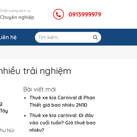
Chất lượng dịch vụ
0913999979
Chuyên nghiệp
Liên hệ
nhiều trải nghiệm
Bài viết mới
Thuê xe kia Carnival đi Phan
ng
Thiết giá bao nhiêu 2N1Đ
 Tây
Thuê xe kia carnival: Đi đâu
vào cuối tuần? Giá thuê bao
nhiêu?
như Núi