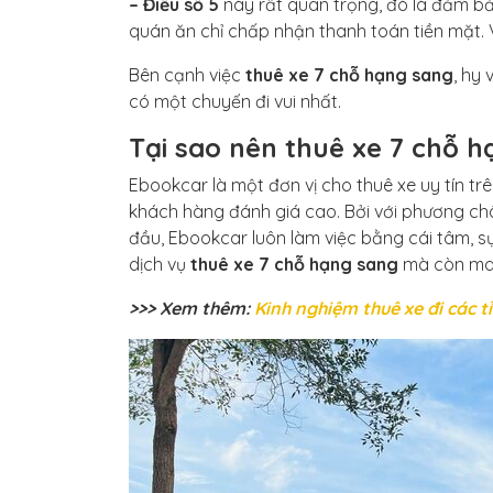
– Điều số 5
này rất quan trọng, đó là đảm bảo
quán ăn chỉ chấp nhận thanh toán tiền mặt. V
Bên cạnh việc
thuê xe 7 chỗ hạng sang
, hy
có một chuyến đi vui nhất.
Tại sao nên thuê xe 7 chỗ h
Ebookcar là một đơn vị cho thuê xe uy tín tr
khách hàng đánh giá cao. Bởi với phương châm
đầu, Ebookcar luôn làm việc bằng cái tâm, s
dịch vụ
thuê xe 7 chỗ hạng sang
mà còn mang
>>> Xem thêm:
Kinh nghiệm thuê xe đi các 