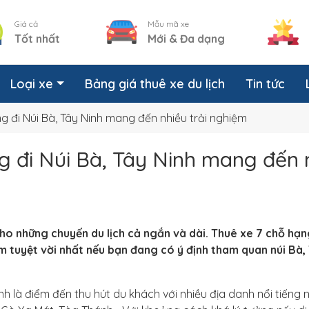
Giá cả
Mẫu mã xe
Tốt nhất
Mới & Đa dạng
Loại xe
Bảng giá thuê xe du lịch
Tin tức
g đi Núi Bà, Tây Ninh mang đến nhiều trải nghiệm
g đi Núi Bà, Tây Ninh mang đến 
cho những chuyến du lịch cả ngắn và dài. Thuê xe 7 chỗ hạ
m tuyệt vời nhất nếu bạn đang có ý định tham quan núi Bà,
h là điểm đến thu hút du khách với nhiều địa danh nổi tiếng 