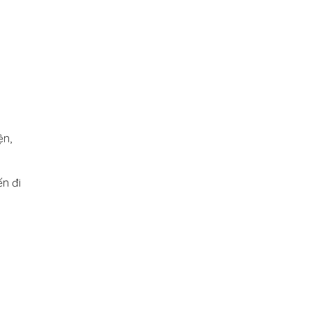
ện,
n đi