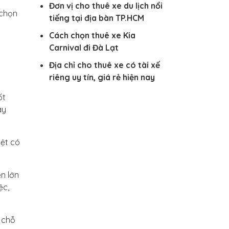
Đơn vị cho thuê xe du lịch nổi
 chọn
tiếng tại địa bàn TP.HCM
Cách chọn thuê xe Kia
Carnival đi Đà Lạt
Địa chỉ cho thuê xe có tài xế
riêng uy tín, giá rẻ hiện nay
ốt
ày
iệt có
n lớn
ệc,
7 chỗ