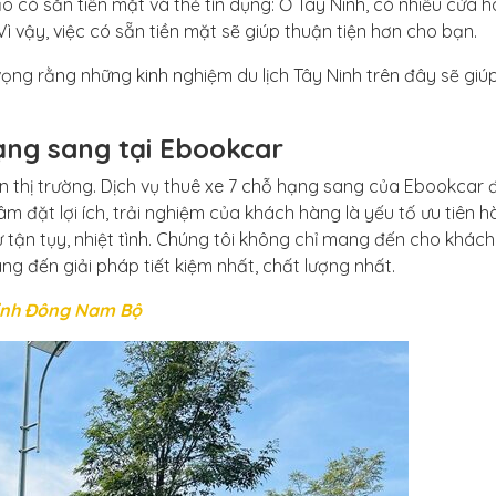
 có sẵn tiền mặt và thẻ tín dụng: Ở Tây Ninh, có nhiều cửa h
ì vậy, việc có sẵn tiền mặt sẽ giúp thuận tiện hơn cho bạn.
 vọng rằng những kinh nghiệm du lịch Tây Ninh trên đây sẽ giú
ạng sang tại Ebookcar
ên thị trường. Dịch vụ thuê xe 7 chỗ hạng sang của Ebookcar
 đặt lợi ích, trải nghiệm của khách hàng là yếu tố ưu tiên 
ự tận tụy, nhiệt tình. Chúng tôi không chỉ mang đến cho khác
 đến giải pháp tiết kiệm nhất, chất lượng nhất.
tỉnh Đông Nam Bộ