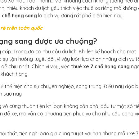
 Gò Xa Mát, Tòa Thánh… Với khoảng cách khá lý tưởng nếu di
h, nhiều khách du lịch yêu thích việc thuê xe riêng mà không
7 chỗ hạng sang
là dịch vụ đang rất phổ biến hiện nay.
á rẻ trên toàn quốc
 hạng sang được ưa chuộng?
 cấp. Trong đó có nhu cầu du lịch. Khi lên kế hoạch cho một
 sự tận hưởng tuyệt đối, vì vậy luôn lựa chọn những dịch vụ t
ễ chịu nhất. Chính vì vậy, việc
thuê xe 7 chỗ hạng sang
ng
 khách hàng.
ể thể hiện cho sự chuyên nghiệp, sang trọng. Điều này đặc b
h sau này.
 vô cùng thuận tiện khi bạn không cần phải đầu tư một số tiề
n đỗ xe, mà vẫn có phương tiện phục vụ cho nhu cầu công vi
nội thất, tiện nghi bao giờ cũng tuyệt vời hơn những mẫu xe 