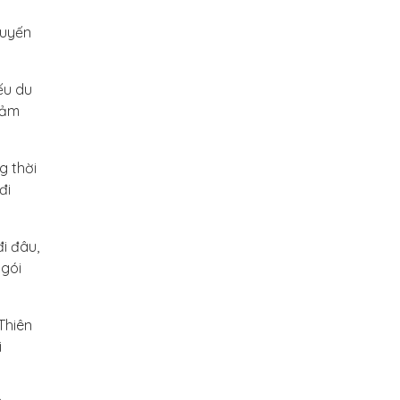
huyến
ếu du
 đảm
g thời
đi
i đâu,
 gói
Thiên
i