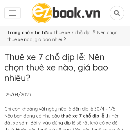
Trang chủ
»
Tin tức
»
Thuê xe 7 chỗ dịp lễ: Nên chọn
thuê xe nào, giá bao nhiêu?
Thuê xe 7 chỗ dịp lễ: Nên
chọn thuê xe nào, giá bao
nhiêu?
25/04/2023
Chỉ còn khoảng vài ngày nữa là đến dịp lễ 30/4 – 1/5.
Nếu bạn đang có nhu cầu
thuê xe 7 chỗ dịp lễ
thì nên
đặt xe sớm. Bởi vì vào đúng dịp lễ sẽ rất khó có xe để
thuê. Hoặc nếu thuê giá sẽ cao. Vậy nếu thuê xe dịp lễ 7