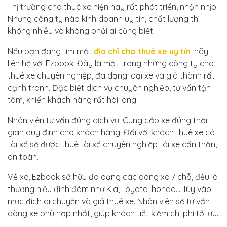
Thị trường cho thuê xe hiện nay rất phát triển, nhộn nhịp.
Nhưng công ty nào kinh doanh uy tín, chất lượng thì
không nhiều và không phải ai cũng biết.
Nếu bạn đang tìm một
địa chỉ cho thuê xe uy tín
, hãy
liên hệ với Ezbook. Đây là một trong những công ty cho
thuê xe chuyên nghiệp, đa dạng loại xe và giá thành rất
cạnh tranh. Đặc biệt dịch vụ chuyên nghiệp, tư vấn tận
tâm, khiến khách hàng rất hài lòng.
Nhân viên tư vấn đúng dịch vụ. Cung cấp xe đúng thời
gian quy định cho khách hàng. Đối với khách thuê xe có
tài xế sẽ được thuê tài xế chuyên nghiệp, lái xe cẩn thận,
an toàn.
Về xe, Ezbook sở hữu đa dạng các dòng xe 7 chỗ, đều là
thương hiệu đình đám như Kia, Toyota, honda… Tùy vào
mục đích di chuyển và giá thuê xe. Nhân viên sẽ tư vấn
dòng xe phù hợp nhất, giúp khách tiết kiệm chi phí tối ưu.