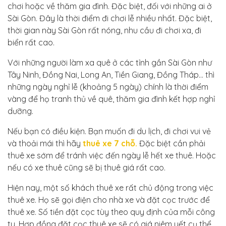
chơi hoặc về thăm gia đình. Đặc biệt, đối với những ai ở
Sài Gòn. Đây là thời điểm đi chơi lễ nhiều nhất. Đặc biệt,
thời gian này Sài Gòn rất nóng, nhu cầu đi chơi xa, đi
biển rất cao.
Với những người làm xa quê ở các tỉnh gần Sài Gòn như
Tây Ninh, Đồng Nai, Long An, Tiền Giang, Đồng Tháp… thì
những ngày nghỉ lễ (khoảng 5 ngày) chính là thời điểm
vàng để họ tranh thủ về quê, thăm gia đình kết hợp nghỉ
dưỡng.
Nếu bạn có điều kiện. Bạn muốn đi du lịch, đi chơi vui vẻ
và thoải mái thì hãy
thuê xe 7 chỗ.
Đặc biệt cần phải
thuê xe sớm để tránh việc đến ngày lễ hết xe thuê. Hoặc
nếu có xe thuê cũng sẽ bị thuê giá rất cao.
Hiện nay, một số khách thuê xe rất chủ động trong việc
thuê xe. Họ sẽ gọi điện cho nhà xe và đặt cọc trước để
thuê xe. Số tiền đặt cọc tùy theo quy định của mỗi công
ty. Hợp đồng đặt cọc thuê xe sẽ có giá niêm yết cụ thể.