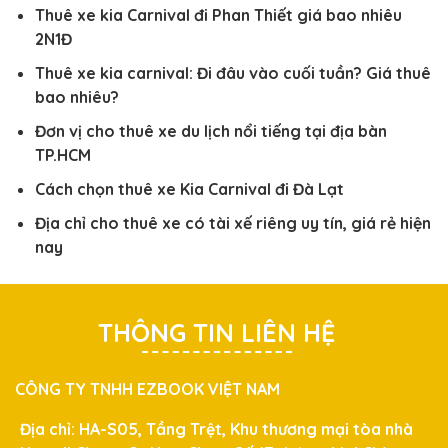
Thuê xe kia Carnival đi Phan Thiết giá bao nhiêu
2N1Đ
Thuê xe kia carnival: Đi đâu vào cuối tuần? Giá thuê
bao nhiêu?
Đơn vị cho thuê xe du lịch nổi tiếng tại địa bàn
TP.HCM
Cách chọn thuê xe Kia Carnival đi Đà Lạt
Địa chỉ cho thuê xe có tài xế riêng uy tín, giá rẻ hiện
nay
THÔNG TIN LIÊN HỆ
CÔNG TY TNHH EZBOOK VIỆT NAM
Địa chỉ: HA-S05, Tầng Trệt, Khu thương mại tòa nhà