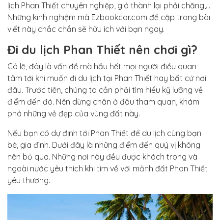
lịch Phan Thiết chuyên nghiệp, giá thành lại phải chăng,…
Những kinh nghiệm mà Ezbookcar.com đề cập trong bài
viết này chắc chắn sẽ hữu ích với bạn ngay.
Đi du lịch Phan Thiết nên chơi gì?
Có lẽ, đây là vấn đề mà hầu hết mọi người điều quan
tâm tới khi muốn đi du lịch tại Phan Thiết hay bất cứ nơi
đâu. Trước tiên, chúng ta cần phải tìm hiểu kỹ lưỡng về
điểm đến đó. Nên dừng chân ở đâu tham quan, khám
phá những vẻ đẹp của vùng đất này.
Nếu bạn có dự định tới Phan Thiết để du lịch cùng bạn
bè, gia đình. Dưới đây là những điểm đến quý vị không
nên bỏ qua. Những nơi này đều được khách trong và
ngoài nước yêu thích khi tìm về với mảnh đất Phan Thiết
yêu thương.