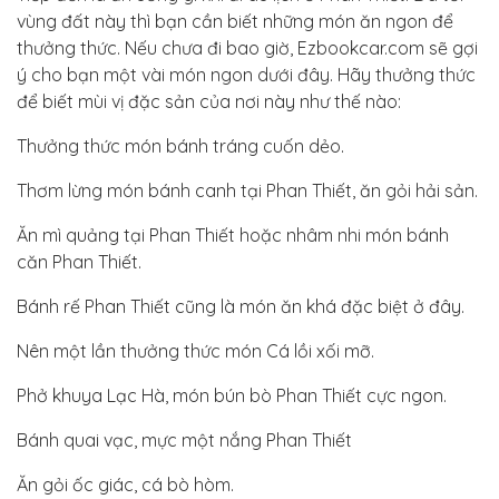
vùng đất này thì bạn cần biết những món ăn ngon để
thưởng thức. Nếu chưa đi bao giờ, Ezbookcar.com sẽ gợi
ý cho bạn một vài món ngon dưới đây. Hãy thưởng thức
để biết mùi vị đặc sản của nơi này như thế nào:
Thưởng thức món bánh tráng cuốn dẻo.
Thơm lừng món bánh canh tại Phan Thiết, ăn gỏi hải sản.
Ăn mì quảng tại Phan Thiết hoặc nhâm nhi món bánh
căn Phan Thiết.
Bánh rế Phan Thiết cũng là món ăn khá đặc biệt ở đây.
Nên một lần thưởng thức món Cá lồi xối mỡ.
Phở khuya Lạc Hà, món bún bò Phan Thiết cực ngon.
Bánh quai vạc, mực một nắng Phan Thiết
Ăn gỏi ốc giác, cá bò hòm.