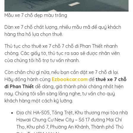
Mẫu xe 7 chỗ đẹp màu trắng
Dàn xe 7 chỗ chất lượng, nhiều mẫu mã để quý khách
hàng tha hồ lựa chọn thuê.
Thủ tục cho thuê xe 7 chỗ 7 chỗ đi Phan Thiết nhanh
chóng. Các giấy tờ, thủ tục ra sao sẽ được nhân viên
của chúng tôi hỗ trợ tư vấn nhanh.
Còn chần chừ gì nữa, nếu bạn cần đặt xe 7 chỗ đi lại.
Hãy đồng hành cùng
Ezbookcar.com
để
thuê xe 7 chỗ
đi Phan Thiết
dễ dàng, giá thành phải chăng nhất hiện
nay. Chúng tôi sẵn sàng lắng nghe, tư vấn cho quý
khách hàng một cách kỹ lưỡng.
Địa chỉ: HA-S05, Tầng Trệt, Khu thương mại tòa nhà
Hawaii Chung Cư New City – Số 17 đường Mai Chí
Thọ, Khu phố 7, Phường An Khánh, Thành phố Thủ