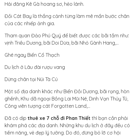
Hải đăng Kê Gà hoang sơ, hẻo lánh.
Đồi Cát Bay là thắng cảnh từng làm mê mẩn bước chân
của các nhiếp ảnh gia.
Tham quan Đảo Phú Quý để biết được các bãi tắm như:
vịnh Triều Dương, bãi Doi Dừa, bãi Nhỏ Gành Hang,…
Ghé ngay Biển Cổ Thạch
Du lịch ở Lâu đài rượu vang
Dừng chân tại Núi Tà Cú
Một số địa danh khác như Biển Đồi Dương, bãi rạng, hòn
ghềnh, Khu dã ngoại Bồng Lai Mũi Né, Dinh Vạn Thủy Tú,
Công viên tượng cát Forgotten Land,…
Đã có dịp
thuê xe 7 chỗ đi Phan Thiết
thì bạn cần phải
khám phá các địa danh. Những khu du lịch ở đây đều có
tiềm năng, vẻ đẹp lý tưởng. Do đó, đừng bỏ lỡ cơ hội