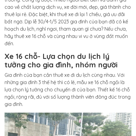
cao về chất lượng dịch vụ, xe đời mới, đẹp, giá thành cho
thuê lại rẻ. Đặc biệt, khi thuê xe đi lại 1 chiều, giá ưu đãi
bất ngờ. Dịp lễ 30/4-1/5 2023 gia đình của bạn đã có kế
hoạch du lịch, nghỉ ngơi, tham quan gì chưa? Nếu chưa,
hãy thuê xe 16 chỗ và cùng nhau vi vu ở vùng đất muốn
đến.
Xe 16 chỗ- Lựa chọn du lịch lý
tưởng cho gia đình, nhóm người
Gia đình của bạn cần thuê xe đi du lịch cùng nhau. Với
những gia đình 3 thế hệ thì có lẽ, mẫu xe 16 chỗ ngồi là
lựa chọn lý tưởng cho chuyến đi của bạn. Thiết kế 16 chỗ
ngồi, rộng rãi, đủ với số lượng thành viên đông đúc trong
gia đình.