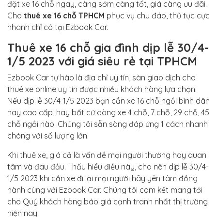
đặt xe 16 chỗ ngay, càng sớm càng tốt, giá càng ưu đãi.
Cho
thuê xe 16 chỗ TPHCM
phục vụ chu đáo, thủ tục cực
nhanh chỉ có tại Ezbook Car.
Thuê xe 16 chỗ gia đình dịp lễ 30/4-
1/5 2023 với giá siêu rẻ tại TPHCM
Ezbook Car tự hào là địa chỉ uy tín, sàn giao dịch cho
thuê xe online uy tín được nhiều khách hàng lựa chọn.
Nếu dịp lễ 30/4-1/5 2023 bạn cần xe 16 chỗ ngồi bình dân
hay cao cấp, hay bất cứ dòng xe 4 chỗ, 7 chỗ, 29 chỗ, 45
chỗ ngồi nào. Chúng tôi sẵn sàng đáp ứng 1 cách nhanh
chóng với số lượng lớn.
Khi thuê xe, giá cả là vấn đề mọi người thường hay quan
tâm và đau đầu. Thấu hiểu điều này, cho nên dịp lễ 30/4-
1/5 2023 khi cần xe đi lại mọi người hãy yên tâm đồng
hành cùng với Ezbook Car. Chúng tôi cam kết mang tới
cho Quý khách hàng báo giá cạnh tranh nhất thị trường
hiện nay.