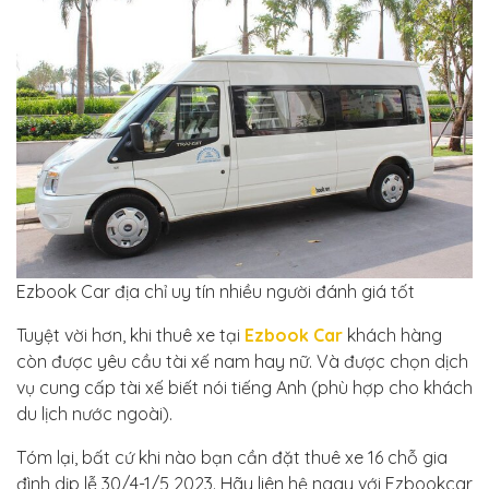
Ezbook Car địa chỉ uy tín nhiều người đánh giá tốt
Tuyệt vời hơn, khi thuê xe tại
Ezbook Car
khách hàng
còn được yêu cầu tài xế nam hay nữ. Và được chọn dịch
vụ cung cấp tài xế biết nói tiếng Anh (phù hợp cho khách
du lịch nước ngoài).
Tóm lại, bất cứ khi nào bạn cần đặt thuê xe 16 chỗ gia
đình dịp lễ 30/4-1/5 2023. Hãy liên hệ ngay với Ezbookcar