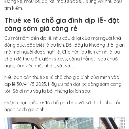
lượng xe, mẫu xe, đời xe, màu sắc xe, …đúng với nhu cầu
tìm kiếm.
Thuê xe 16 chỗ gia đình dịp lễ- đặt
càng sớm giá càng rẻ
Cứ mỗi năm đến dịp lễ, nhu cầu đi lại của mọi người khá
đông đúc, đặc biệt là du lịch. Bởi, đây là khoảng thời gian
mà mọi người được nghỉ lễ. Cho nên, du lịch chính là lựa
chọn để thư giãn, giảm stress, căng thẳng, …sau chuỗi
ngày làm việc mệt nhọc, vất vả, …
Nếu bạn cần thuê xe 16 chỗ cho gia đình của mình vào
dịp lễ 30/4-1/5 2023. Hãy ưu tiên đặt xe càng sớm càng
tốt. Sở dĩ như vậy là bởi những lợi ích sau:
Được chọn mẫu xe 16 chỗ phù hợp với sở thích, nhu cầu,
ngân sách gia đình.