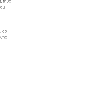
, thuê
này
y có
hững