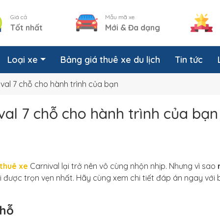
Giá cả
Mẫu mã xe
Tốt nhất
Mới & Đa dạng
Loại xe
Bảng giá thuê xe du lịch
Tin tức
ival 7 chỗ cho hành trình của bạn
val 7 chỗ cho hành trình của bạn
thuê xe
Carnival lại trở nên vô cùng nhộn nhịp. Nhưng vì sao
 được trọn vẹn nhất. Hãy cùng xem chi tiết đáp án ngay với 
chỗ