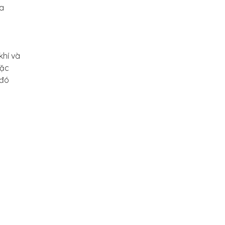
ịa
khí và
oặc
 đó