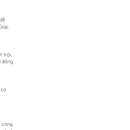
 dễ
Giúp
 trội,
ời đồng
 cơ
n công