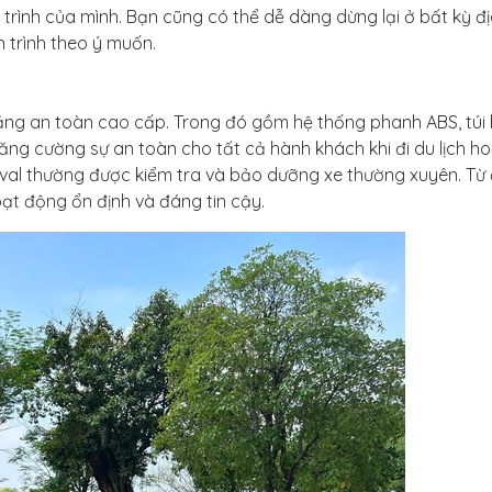
nh trình của mình. Bạn cũng có thể dễ dàng dừng lại ở bất kỳ đ
h trình theo ý muốn.
năng an toàn cao cấp. Trong đó gồm hệ thống phanh ABS, túi 
ng cường sự an toàn cho tất cả hành khách khi đi du lịch h
nival thường được kiểm tra và bảo dưỡng xe thường xuyên. Từ
t động ổn định và đáng tin cậy.