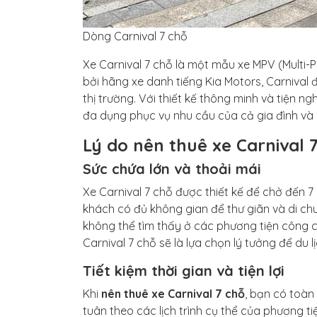
Dòng Carnival 7 chỗ
Xe Carnival 7 chỗ là một mẫu xe MPV (Multi-
bởi hãng xe danh tiếng Kia Motors, Carnival 
thị trường. Với thiết kế thông minh và tiện 
đa dụng phục vụ nhu cầu của cả gia đình và
Lý do nên thuê xe Carnival 
Sức chứa lớn và thoải mái
Xe Carnival 7 chỗ được thiết kế để chở đến 7
khách có đủ không gian để thư giãn và di chu
không thể tìm thấy ở các phương tiện công c
Carnival 7 chỗ sẽ là lựa chọn lý tưởng để du l
Tiết kiệm thời gian và tiện lợi
Khi
nên thuê xe Carnival 7 chỗ
, bạn có toàn
tuân theo các lịch trình cụ thể của phương t