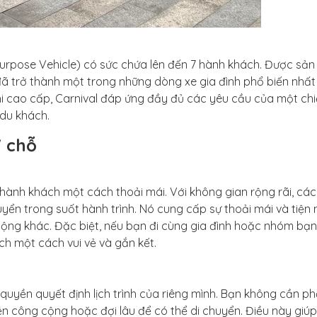
Purpose Vehicle) có sức chứa lên đến 7 hành khách. Được sản
đã trở thành một trong những dòng xe gia đình phổ biến nhất
nghi cao cấp, Carnival đáp ứng đầy đủ các yêu cầu của một chi
 du khách.
7 chỗ
 hành khách một cách thoải mái. Với không gian rộng rãi, cá
yển trong suốt hành trình. Nó cung cấp sự thoải mái và tiện 
ộng khác. Đặc biệt, nếu bạn đi cùng gia đình hoặc nhóm bạn
ịch một cách vui vẻ và gắn kết.
 quyền quyết định lịch trình của riêng mình. Bạn không cần ph
iện công cộng hoặc đợi lâu để có thể di chuyển. Điều này giú