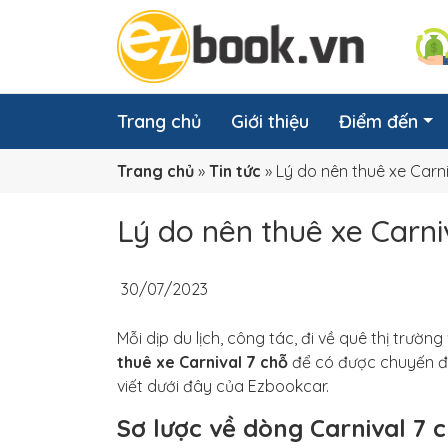
Trang chủ
Giới thiệu
Điểm đến
Trang chủ
»
Tin tức
»
Lý do nên thuê xe Carn
Lý do nên thuê xe Carni
30/07/2023
Mỗi dịp du lịch, công tác, đi về quê thị trường
thuê xe Carnival 7 chỗ
để có được chuyến đi
viết dưới đây của Ezbookcar.
Sơ lược về dòng Carnival 7 