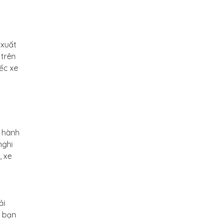
 xuất
 trên
ếc xe
c hành
nghi
, xe
ải
p bạn