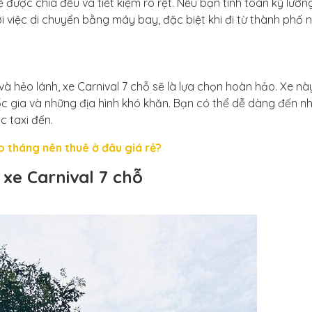
được chia đều và tiết kiệm rõ rệt. Nếu bạn tính toán kỹ lưỡng
với việc di chuyển bằng máy bay, đặc biệt khi đi từ thành phố 
hẻo lánh, xe Carnival 7 chỗ sẽ là lựa chọn hoàn hảo. Xe nà
ốc gia và những địa hình khó khăn. Bạn có thể dễ dàng đến n
 taxi đến.
o tháng nên thuê ở đâu giá rẻ?
xe Carnival 7 chỗ