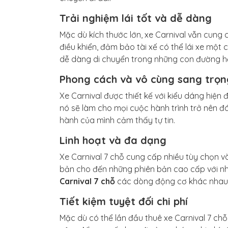
Trải nghiệm lái tốt và dễ dàng
Mặc dù kích thước lớn, xe Carnival vẫn cung 
điều khiển, đảm bảo tài xế có thể lái xe một 
dễ dàng di chuyển trong những con đường h
Phong cách và vô cùng sang trọn
Xe Carnival được thiết kế với kiểu dáng hiện đ
nó sẽ làm cho mọi cuộc hành trình trở nên đá
hành của mình cảm thấy tự tin.
Linh hoạt và đa dạng
Xe Carnival 7 chỗ cung cấp nhiều tùy chọn v
bản cho đến những phiên bản cao cấp với nhi
Carnival 7 chỗ
các dòng động cơ khác nhau 
Tiết kiệm tuyệt đối chi phí
Mặc dù có thể lần đầu thuê xe Carnival 7 ch