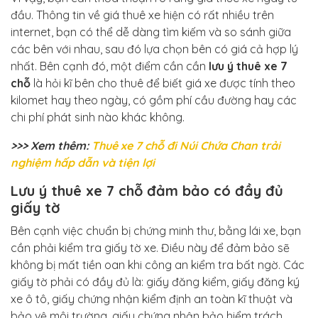
đầu. Thông tin về giá thuê xe hiện có rất nhiều trên
internet, bạn có thể dễ dàng tìm kiếm và so sánh giữa
các bên với nhau, sau đó lựa chọn bên có giá cả hợp lý
nhất. Bên cạnh đó, một điểm cần cần
lưu ý thuê xe 7
chỗ
là hỏi kĩ bên cho thuê để biết giá xe được tính theo
kilomet hay theo ngày, có gồm phí cầu đường hay các
chi phí phát sinh nào khác không.
>>> Xem thêm:
Thuê xe 7 chỗ đi Núi Chứa Chan trải
nghiệm hấp dẫn và tiện lợi
Lưu ý thuê xe 7 chỗ đảm bảo có đầy đủ
giấy tờ
Bên cạnh việc chuẩn bị chứng minh thư, bằng lái xe, bạn
cần phải kiểm tra giấy tờ xe. Điều này để đảm bảo sẽ
không bị mất tiền oan khi công an kiểm tra bất ngờ. Các
giấy tờ phải có đầy đủ là: giấy đăng kiểm, giấy đăng ký
xe ô tô, giấy chứng nhận kiểm định an toàn kĩ thuật và
bảo vệ môi trường, giấy chứng nhận bảo hiểm trách