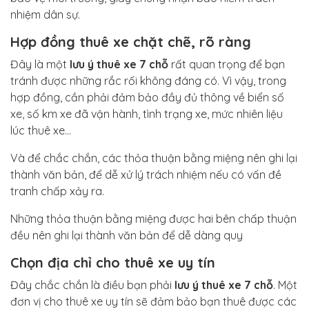
nhiệm dân sự.
Hợp đồng thuê xe chặt chẽ, rõ ràng
Đây là một
lưu ý thuê xe 7 chỗ
rất quan trọng để bạn
tránh được những rắc rối không đáng có. Vì vậy, trong
hợp đồng, cần phải đảm bảo đầy đủ thông về biển số
xe, số km xe đã vận hành, tình trạng xe, mức nhiên liệu
lúc thuê xe…
Và để chắc chắn, các thỏa thuận bằng miệng nên ghi lại
thành văn bản, để dễ xử lý trách nhiệm nếu có vấn đề
tranh chấp xảy ra.
Những thỏa thuận bằng miệng được hai bên chấp thuận
đều nên ghi lại thành văn bản để dễ dàng quy
Chọn địa chỉ cho thuê xe uy tín
Đây chắc chắn là điều bạn phải
lưu ý thuê xe 7 chỗ
. Một
đơn vị cho thuê xe uy tín sẽ đảm bảo bạn thuê được các