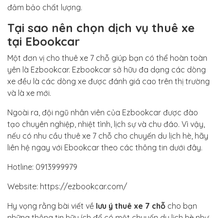
đảm bảo chất lượng.
Tại sao nên chọn dịch vụ thuê xe
tại Ebookcar
Một đơn vị cho thuê xe 7 chỗ giúp bạn có thể hoàn toàn
yên là Ezbookcar. Ezbookcar sở hữu đa dạng các dòng
xe đều là các dòng xe được đánh giá cao trên thị trường
và là xe mới.
Ngoài ra, đội ngũ nhân viên của Ezbookcar được đào
tạo chuyên nghiệp, nhiệt tình, lịch sự và chu đáo. Vì vậy,
nếu có nhu cầu thuê xe 7 chỗ cho chuyến du lịch hè, hãy
liên hệ ngay với Ebookcar theo các thông tin dưới đây.
Hotline: 0913999979
Website: https://ezbookcar.com/
Hy vọng rằng bài viết về
lưu ý thuê xe 7 chỗ
cho bạn
những thông tin hữu ích để có một chuyến du lịch hè như