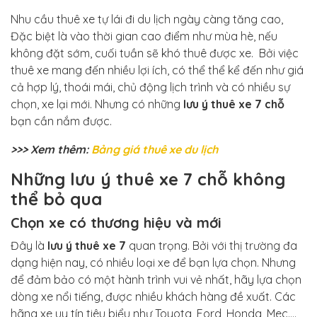
Nhu cầu thuê xe tự lái đi du lịch ngày càng tăng cao,
Đặc biệt là vào thời gian cao điểm như mùa hè, nếu
không đặt sớm, cuối tuần sẽ khó thuê được xe. Bởi việc
thuê xe mang đến nhiều lợi ích, có thể thể kể đến như giá
cả hợp lý, thoái mái, chủ động lịch trình và có nhiều sự
chọn, xe lại mới. Nhưng có những
lưu ý thuê xe 7 chỗ
bạn cần nắm được.
>>> Xem thêm:
Bảng giá thuê xe du lịch
Những lưu ý thuê xe 7 chỗ không
thể bỏ qua
Chọn xe có thương hiệu và mới
Đây là
lưu ý thuê xe 7
quan trọng. Bởi với thị trường đa
dạng hiện nay, có nhiều loại xe để bạn lựa chọn. Nhưng
để đảm bảo có một hành trình vui vẻ nhất, hãy lựa chọn
dòng xe nổi tiếng, được nhiều khách hàng đề xuất. Các
hãng xe uy tín tiêu biểu như Toyota, Ford, Honda, Mec….