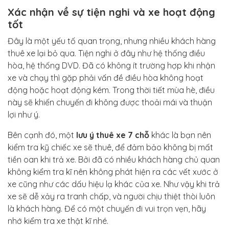
Xác nhận về sự tiện nghi và xe hoạt động
tốt
Đây là một yếu tố quan trọng, nhưng nhiều khách hàng
thuê xe lại bỏ qua. Tiện nghi ở đây như hệ thống điều
hòa, hệ thống DVD. Đã có không ít trường hợp khi nhận
xe và chạy thì gặp phải vấn đề điều hòa không hoạt
động hoặc hoạt động kém. Trong thời tiết mùa hè, điều
này sẽ khiến chuyến đi không được thoải mái và thuận
lợi như ý.
Bên cạnh đó, một
lưu ý thuê xe 7 chỗ
khác là bạn nên
kiểm tra kỹ chiếc xe sẽ thuê, để đảm bảo không bị mất
tiền oan khi trả xe. Bởi đã có nhiều khách hàng chủ quan
không kiểm tra kĩ nên không phát hiện ra các vết xước ở
xe cũng như các dấu hiệu lạ khác của xe. Như vậy khi trả
xe sẽ dễ xảy ra tranh chấp, và người chịu thiệt thòi luôn
là khách hàng. Để có một chuyến đi vui trọn vẹn, hãy
nhớ kiểm tra xe thật kĩ nhé.