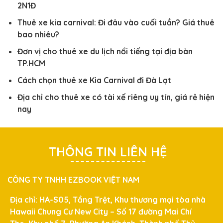
2N1Đ
Thuê xe kia carnival: Đi đâu vào cuối tuần? Giá thuê
bao nhiêu?
Đơn vị cho thuê xe du lịch nổi tiếng tại địa bàn
TP.HCM
Cách chọn thuê xe Kia Carnival đi Đà Lạt
Địa chỉ cho thuê xe có tài xế riêng uy tín, giá rẻ hiện
nay
THÔNG TIN LIÊN HỆ
CÔNG TY TNHH EZBOOK VIỆT NAM
Địa chỉ: HA-S05, Tầng Trệt, Khu thương mại tòa nhà
Hawaii Chung Cư New City – Số 17 đường Mai Chí