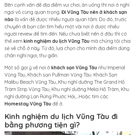
Bên cạnh vấn đề địa điểm vui chơi, ăn uống thì nơi ở nghỉ
ngơi vô cùng quan trọng.
Đi Vũng Tàu nên ở khách sạn
nào
là vấn đề được nhiều người quan tâm. Do đó, trước
chuyến đi bạn cần tìm hiểu một vài nơi ở được nhiều
người review để tìm đến. Nếu chưa biết nên ở đâu thì có
thể xem
kinh nghiệm du lịch Vũng Tàu
mà chúng tôi chia
sẻ về chỗ ở này. Từ đó, lựa chọn cho mình địa điểm dừng
chân nghỉ ngơi, thư giãn.
Một số gợi ý về nơi ở
khách sạn Vũng Tàu
như Imperial
Vũng Tàu, Khách sạn Pullman Vũng Tàu. Khách Sạn
Malibu Beach Vũng Tàu, Khu nghỉ dưỡng The Grand Hồ
Tràm Strip Vũng Tàu, Khu nghỉ dưỡng Melia Hồ Tràm, Khu
nghỉ dưỡng Lan Rừng Phước Hải,…Hoặc tìm các
Homestay Vũng Tàu
để ở.
Kinh nghiệm du lịch Vũng Tàu đi
bằng phương tiện gì?