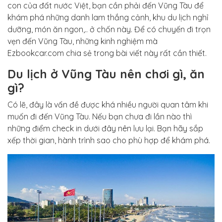
con của đất nước Việt, bạn cần phải đến Vũng Tàu để
khám phá những danh lam thắng cảnh, khu du lịch nghỉ
dưỡng, món ăn ngon,.. ở chốn này. Để có chuyến đi trọn
vẹn đến Vũng Tàu, những kinh nghiệm mà
Ezbookcar.com chia sẻ trong bài viết này rất cần thiết.
Du lịch ở Vũng Tàu nên chơi gì, ăn
gì?
Có lẽ, đây là vấn đề được khá nhiều người quan tâm khi
muốn đi đến Vũng Tàu. Nếu bạn chưa đi lần nào thì
những điểm check in dưới đây nên lưu lại. Bạn hãy sắp
xếp thời gian, hành trình sao cho phù hợp để khám phá.