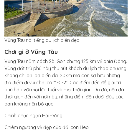
Vũng Tàu nổi tiếng du lịch biển đẹp
Chơi gì ở Vũng Tàu
Vũng Tàu nằm cách Sài Gòn chừng 125 km về phía Đông.
Vùng đất trù phú này thu hút khách du lịch thập phương
không chỉ bởi bờ biển dài 20km mà còn sở hữu những
địa điểm đi vui chơi có “1-0-2”. Các điểm đến để giải trí
phù hợp với mọi lứa tuổi và mọi thời gian. Do đó, nếu đã
thời gian đến với nơi này, những điểm đến dưới đây các
bạn không nên bỏ qua:
Chinh phục ngọn Hải Đăng
Chiêm ngưỡng vẻ đẹp của đồi con Heo