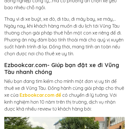
đồng nghiệp công ty,…mà có phương án chọn xế yêu
bao nhiêu chỗ ngồi.
Thay vì đi xe buýt, xe đò, đi tàu, đi máy bay, xe máy,…
Ngày nay, khi khách hàng muốn đi du lịch tới Vũng Tàu
thường chọn giải pháp thuê hẳn một con xe riêng để đi.
Phương án này đảm bảo tính thoải mái cho quý vị xuyên
suốt hành trình đi lại. Đồng thời, mang tính an toàn nếu
chọn được nơi cho thuê xe uy tín.
Ezbookcar.com- Giúp bạn đặt xe đi Vũng
Tàu nhanh chóng
Nếu bạn đang tìm kiếm cho mình một đơn vị uy tín để
thuê xe đi Vũng Tàu. Đồng hành cùng giải pháp cho thuê
xe của
Ezbookcar.com để
có chuyến đi lý tưởng. Với
kinh nghiệm hơn 10 năm trên thị trường, dịch vụ nhận
được khá nhiều review từ khách hàng bởi: