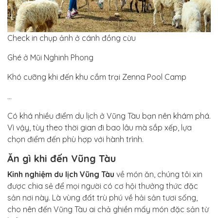
Check in chụp ảnh ở cánh đồng cừu
Ghé ở Mũi Nghinh Phong
Khó cưỡng khi đến khu cắm trại Zenna Pool Camp
…
Có khá nhiều điểm du lịch ở Vũng Tàu bạn nên khám phá.
Vì vậy, tùy theo thời gian đi bao lâu mà sắp xếp, lựa
chọn điểm đến phù hợp với hành trình.
Ăn gì khi đến Vũng Tàu
Kinh nghiệm du lịch Vũng Tàu
về món ăn, chúng tôi xin
được chia sẻ để mọi người có cơ hội thưởng thức đặc
sản nơi này. Là vùng đất trù phú về hải sản tươi sống,
cho nên đến Vũng Tàu ai chả ghiền mấy món đặc sản từ