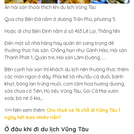
Ăn hải sản thoải thích khi du lịch Vũng Tàu
Qua chợ Bến Đá nằm ở đường Trần Phú, phường 5.
Hoặc đi chợ Bến Đình nằm ở số 463 Lê Lợi, Thắng Nhi
Đến một số nhà hàng hay quán ăn sang trọng để
thưởng thức hải sản. Chẳng hạn như: Gành Hào, Hải sản
Thành Phát 1, Quán tre, Hải sản Lâm Đường, ….
Bên cạnh hải sản thì khách du lịch nên thưởng thức thêm
các món ngon ở đây. Phải kể tới như lẩu cá đuổi, bánh
khọt, bông lan trứng muối, cơm tấm hoa hướng dương,
sữa chua cô Tiên, Hủ tiếu Vũng Tàu, Gỏi Cá Mai vườn
xoài, bò né ô kìa,…
>>> Nên xem thêm:
Cho thuê xe 16 chỗ đi Vũng Tàu 1
ngày hết bao nhiêu tiền?
Ở đâu khi đi du lịch Vũng Tàu