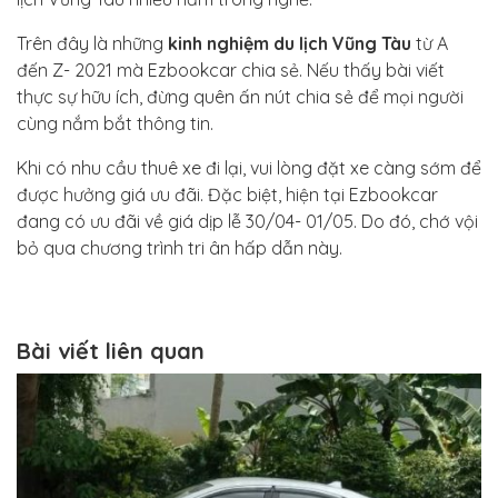
Trên đây là những
kinh nghiệm du lịch Vũng Tàu
từ A
đến Z- 2021 mà Ezbookcar chia sẻ. Nếu thấy bài viết
thực sự hữu ích, đừng quên ấn nút chia sẻ để mọi người
cùng nắm bắt thông tin.
Khi có nhu cầu thuê xe đi lại, vui lòng đặt xe càng sớm để
được hưởng giá ưu đãi. Đặc biệt, hiện tại Ezbookcar
đang có ưu đãi về giá dịp lễ 30/04- 01/05. Do đó, chớ vội
bỏ qua chương trình tri ân hấp dẫn này.
Bài viết liên quan