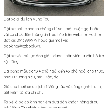
Đặt xe đi du lịch Vũng Tàu
Đặt xe online nhanh chóng chỉ sau một cuộc gọi hoặc
vài cú click điền thông tin trực tiếp trên website. Hotline
đặt xe: 0913999979 hoặc gửi mail về:
booking@ezbook.vn.
Đặt xe với thủ tục đơn giản, được nhân viên tư vấn hỗ trợ
kỹ lưỡng.
Đa dạng mẫu xe từ 4 chỗ ngồi đến 45 chỗ ngồi cho thuê,
nhiều thương hiệu, màu sắc, đời.
Giá cho thuê xe du lịch đi Vũng Tàu vô cùng cạnh tranh,
tiết kiệm tối đa chi phí.
Tài xế lái xe có kinh nghiệm đưa đón khách hàng đi du
lịch Vũng Tàu nhiều năm trong nghề.