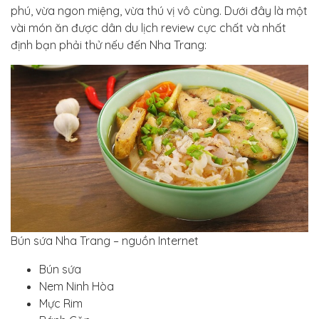
phú, vừa ngon miệng, vừa thú vị vô cùng. Dưới đây là một
vài món ăn được dân du lịch review cực chất và nhất
định bạn phải thử nếu đến Nha Trang:
Bún sứa Nha Trang – nguồn Internet
Bún sứa
Nem Ninh Hòa
Mực Rim