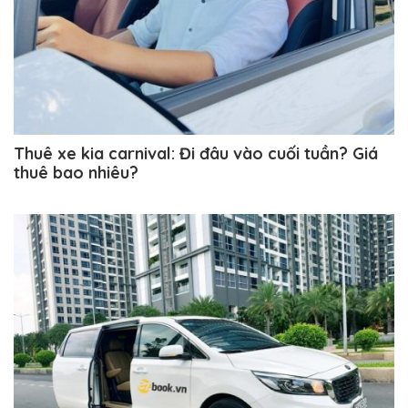
Thuê xe kia carnival: Đi đâu vào cuối tuần? Giá
thuê bao nhiêu?