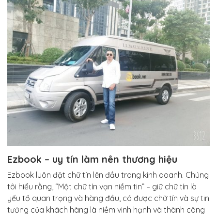
Ezbook – uy tín làm nên thương hiệu
Ezbook luôn đặt chữ tín lên đầu trong kinh doanh. Chúng
tôi hiểu rằng, “Một chữ tín vạn niềm tin” – giữ chữ tín là
yếu tố quan trọng và hàng đầu, có được chữ tín và sự tin
tưởng của khách hàng là niềm vinh hạnh và thành công