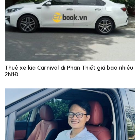
Thuê xe kia Carnival đi Phan Thiết giá bao nhiêu
2N1Đ