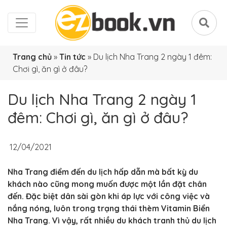
Trang chủ
»
Tin tức
»
Du lịch Nha Trang 2 ngày 1 đêm:
Chơi gì, ăn gì ở đâu?
Du lịch Nha Trang 2 ngày 1
đêm: Chơi gì, ăn gì ở đâu?
12/04/2021
Nha Trang điểm đến du lịch hấp dẫn mà bất kỳ du
khách nào cũng mong muốn được một lần đặt chân
đến. Đặc biệt dân sài gòn khi áp lực với công việc và
nắng nóng, luôn trong trạng thái thèm Vitamin Biển
Nha Trang. Vì vậy, rất nhiều du khách tranh thủ du lịch