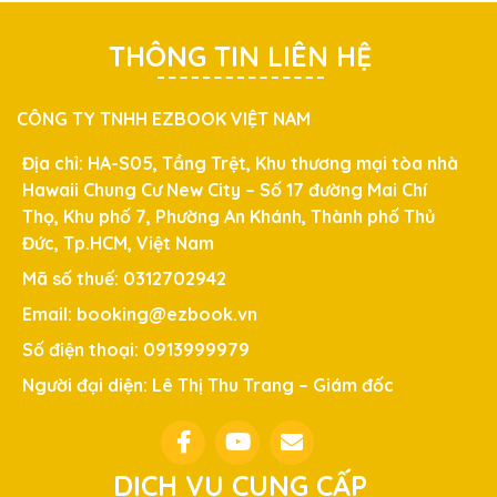
THÔNG TIN LIÊN HỆ
CÔNG TY TNHH EZBOOK VIỆT NAM
Địa chỉ: HA-S05, Tầng Trệt, Khu thương mại tòa nhà
Hawaii Chung Cư New City – Số 17 đường Mai Chí
Thọ, Khu phố 7, Phường An Khánh, Thành phố Thủ
Đức, Tp.HCM, Việt Nam
Mã số thuế: 0312702942
Email: booking@ezbook.vn
Số điện thoại: 0913999979
Người đại diện: Lê Thị Thu Trang – Giám đốc
DỊCH VỤ CUNG CẤP