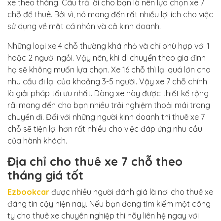
xe theo tháng. Câu trả lời cho bạn là nên lựa chọn xe 7
chỗ để thuê. Bởi vì, nó mang đến rất nhiều lợi ích cho việc
sử dụng về mặt cá nhân và cả kinh doanh.
Những loại xe 4 chỗ thường khá nhỏ và chỉ phù hợp với 1
hoặc 2 người ngồi. Vậy nên, khi di chuyển theo gia đình
họ sẽ không muốn lựa chọn. Xe 16 chỗ thì lại quá lớn cho
nhu cầu đi lại của khoảng 3-5 người. Vậy xe 7 chỗ chính
là giải pháp tối ưu nhất. Dòng xe này được thiết kế rộng
rãi mang đến cho bạn nhiều trải nghiệm thoải mái trong
chuyến đi. Đối với những người kinh doanh thì thuê xe 7
chỗ sẽ tiện lợi hơn rất nhiều cho việc đáp ứng nhu cầu
của hành khách.
Địa chỉ cho thuê xe 7 chỗ theo
tháng giá tốt
Ezbookcar
được nhiều người đánh giá là nơi cho thuê xe
đáng tin cậy hiện nay. Nếu bạn đang tìm kiếm một công
ty cho thuê xe chuyên nghiệp thì hãy liên hệ ngay với