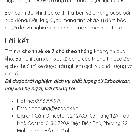
Hợp đồng thuê xe rõ ràng đảm bảo quyền lợi đôi bên
Bên cạnh đó, khi thuê xe thì hai bên sẽ bị ràng buộc bởi
hợp đồng. Đây là giấy tờ mang tính pháp lý đảm bảo
quyền lợi và nghĩa vụ cho bên thuê và bên cho thuê.
Lời kết
Tìm nơi
cho thuê xe 7 chỗ theo tháng
không hề quá
khó. Bạn chỉ cần xem xét kỹ càng các thông tin của đơn
vị cho thuê thì sẽ được trải nghiệm dịch vụ chất lượng với
giá tốt.
Để được trải nghiệm dịch vụ chất lượng từ Ezbookcar,
hãy liên hệ ngay với chúng tôi:
Hotline: 0913999979
Email: booking@ezbook.vn
Địa chỉ: Căn Officetel C2-12A.OT03, Tầng 12A, Tòa
Nhà Central 2, Số 720A Điện Biên Phủ, Phường 22,
Bình Thạnh, Hồ Chí Minh.