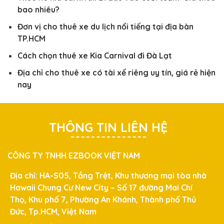
bao nhiêu?
Đơn vị cho thuê xe du lịch nổi tiếng tại địa bàn
TP.HCM
Cách chọn thuê xe Kia Carnival đi Đà Lạt
Địa chỉ cho thuê xe có tài xế riêng uy tín, giá rẻ hiện
nay
THÔNG TIN LIÊN HỆ
CÔNG TY TNHH EZBOOK VIỆT NAM
Địa chỉ: HA-S05, Tầng Trệt, Khu thương mại tòa nhà
Hawaii Chung Cư New City – Số 17 đường Mai Chí
Thọ, Khu phố 7, Phường An Khánh, Thành phố Thủ
Đức, Tp.HCM, Việt Nam